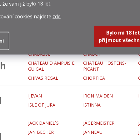
HAMPDEN ESTATE
HANKEY BANNISTER
, že vám již
bylo 18 let
.
HE-RY
HELL OR HIGH WATER
cování cookies najdete
zde
.
H
HENRI BARDOUIN
HENRI LAVIGNE
HIBIKI
HIGHLAND PARK
Bylo mi 18 let
HIVERT
HYDE
přijmout všechn
ní
CHABASSE
CHABOT
h
CHATEAU D AMPUIS E.
CHATEAU HOSTENS-
GUIGAL
PICANT
CHIVAS REGAL
CHORTICA
IJEVAN
IRON MAIDEN
I
ISLE OF JURA
ISTINNA
JACK DANIEL´S
JÄGERMEISTER
JAN BECHER
JANNEAU
J