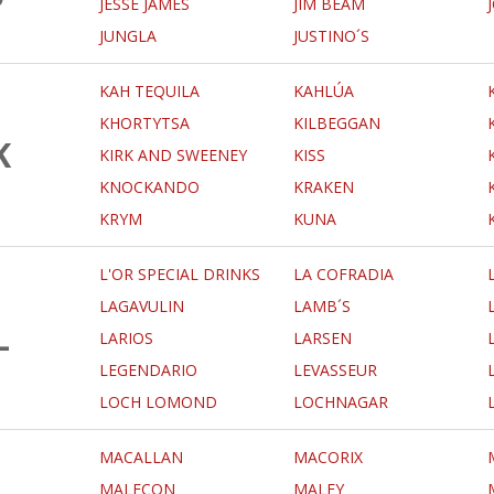
JESSE JAMES
JIM BEAM
JUNGLA
JUSTINO´S
KAH TEQUILA
KAHLÚA
KHORTYTSA
KILBEGGAN
K
KIRK AND SWEENEY
KISS
KNOCKANDO
KRAKEN
KRYM
KUNA
L'OR SPECIAL DRINKS
LA COFRADIA
LAGAVULIN
LAMB´S
L
LARIOS
LARSEN
LEGENDARIO
LEVASSEUR
LOCH LOMOND
LOCHNAGAR
MACALLAN
MACORIX
MALECON
MALFY