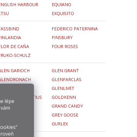
ENGLISH HARBOUR
EQUIANO
ETSU
EXQUISITO
FASSBIND
FEDERICO PATERNINA
FINLANDIA
FINSBURY
FLOR DE CAŇA
FOUR ROSES
FRUKO-SCHULZ
GLEN GARIOCH
GLEN GRANT
GLENDRONACH
GLENFARCLAS
GLENKINCHIE
GLENLIVET
GOLD OF MAURITIUS
GOLDKENN
e lépe
GRAND BREUIL
GRAND CANDY
y vám
GREMILLET
GREY GOOSE
GTX
GURLEX
cookies“
ároveň