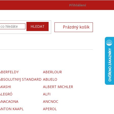
Přihlášení
)
NÁKUPNÍ
HLEDAT
Prázdný košík
KOŠÍK
ABERFELDY
ABERLOUR
ABSOLUTNYJ STANDARD
ABUELO
AKASHI
ALBERT MICHLER
ALEGRÓ
ALFI
ANACAONA
ANCNOC
ANTON KAAPL
APEROL