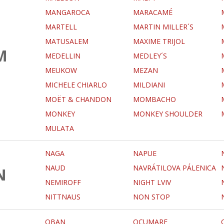
MANGAROCA
MARACAMÉ
MARTELL
MARTIN MILLER´S
MATUSALEM
MAXIME TRIJOL
M
MEDELLIN
MEDLEY´S
MEUKOW
MEZAN
MICHELE CHIARLO
MILDIANI
MOËT & CHANDON
MOMBACHO
MONKEY
MONKEY SHOULDER
MULATA
NAGA
NAPUE
NAUD
NAVRÁTILOVA PÁLENICA
N
NEMIROFF
NIGHT LVIV
NITTNAUS
NON STOP
OBAN
OCUMARE