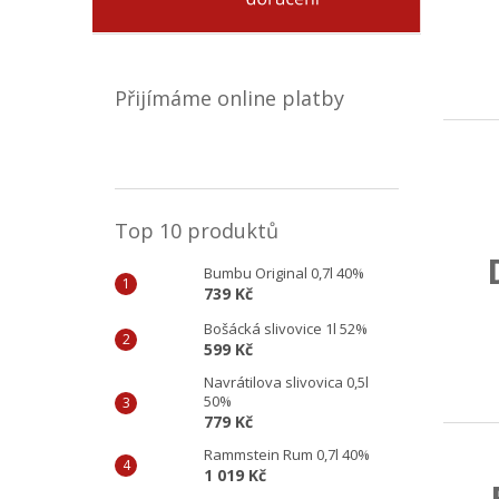
Přijímáme online platby
Top 10 produktů
Bumbu Original 0,7l 40%
739 Kč
Bošácká slivovice 1l 52%
599 Kč
Navrátilova slivovica 0,5l
50%
779 Kč
Rammstein Rum 0,7l 40%
1 019 Kč