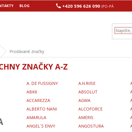
+420 596 626 090
NTAKTY
BLOG
(PO–PÁ 8:00–17:00
Prodávané značky
CHNY ZNAČKY A-Z
A. DE FUSSIGNY
A.H.RIISE
ABK6
ABSOLUT
ACCAREZZA
AGWA
ALBERTO NANI
ALCOFORCE
AMARULA
AMERIS
A
ANGEL´S ENVY
ANGOSTURA