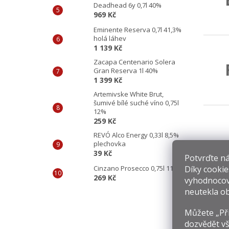
Deadhead 6y 0,7l 40%
969 Kč
Eminente Reserva 0,7l 41,3%
holá láhev
1 139 Kč
Zacapa Centenario Solera
Gran Reserva 1l 40%
1 399 Kč
Artemivske White Brut,
šumivé bílé suché víno 0,75l
12%
259 Kč
REVÓ Alco Energy 0,33l 8,5%
plechovka
39 Kč
Potvrďte nám
Díky cookie
Cinzano Prosecco 0,75l 11%
269 Kč
vyhodnocov
neutekla ob
Můžete „Při
dozvědět vš