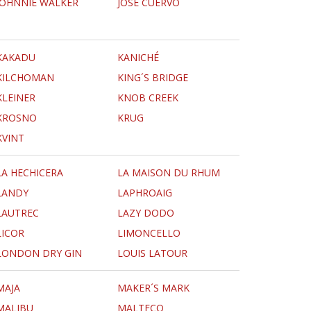
JOHNNIE WALKER
JOSÉ CUERVO
KAKADU
KANICHÉ
KILCHOMAN
KING´S BRIDGE
KLEINER
KNOB CREEK
KROSNO
KRUG
KVINT
LA HECHICERA
LA MAISON DU RHUM
LANDY
LAPHROAIG
LAUTREC
LAZY DODO
LICOR
LIMONCELLO
LONDON DRY GIN
LOUIS LATOUR
MAJA
MAKER´S MARK
MALIBU
MALTECO