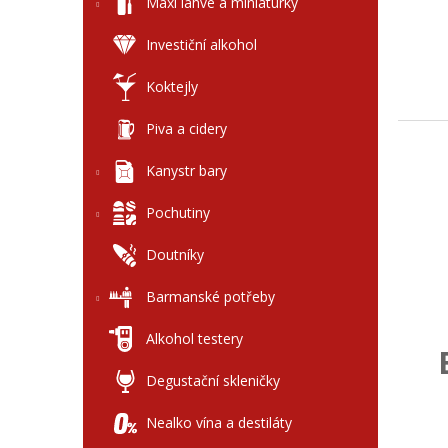
l
Maxi láhve a miniaturky
Investiční alkohol
Koktejly
Piva a cidery
Kanystr bary
Pochutiny
Doutníky
Barmanské potřeby
Alkohol testery
Degustační skleničky
Nealko vína a destiláty