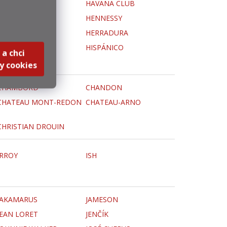
HARDY
HAVANA CLUB
HENDRICK´S
HENNESSY
HENRI MOUNIER
HERRADURA
HILL´S
HISPÁNICO
 a chci
y cookies
CHAMBORD
CHANDON
CHATEAU MONT-REDON
CHATEAU-ARNO
CHRISTIAN DROUIN
IRROY
ISH
JAKAMARUS
JAMESON
JEAN LORET
JENČÍK