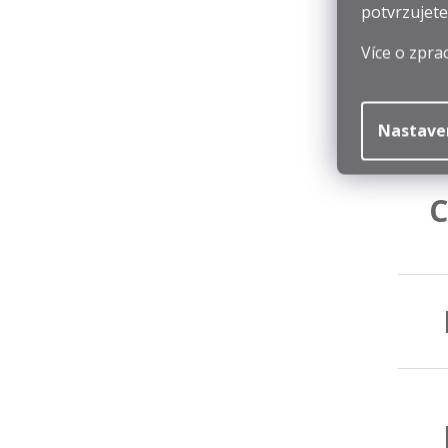
potvrzujete
Více o zpra
Nastave
C