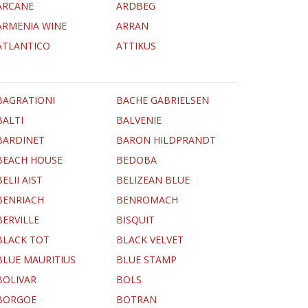
ARCANE
ARDBEG
ARMENIA WINE
ARRAN
ATLANTICO
ATTIKUS
BAGRATIONI
BACHE GABRIELSEN
BALTI
BALVENIE
BARDINET
BARON HILDPRANDT
BEACH HOUSE
BEDOBA
BELII AIST
BELIZEAN BLUE
BENRIACH
BENROMACH
BERVILLE
BISQUIT
BLACK TOT
BLACK VELVET
BLUE MAURITIUS
BLUE STAMP
BOLIVAR
BOLS
BORGOE
BOTRAN