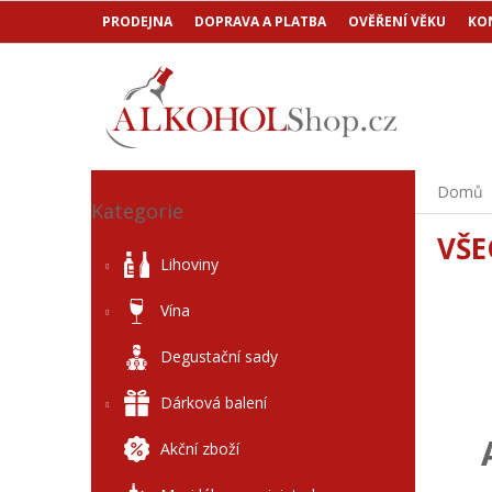
Přejít
PRODEJNA
DOPRAVA A PLATBA
OVĚŘENÍ VĚKU
KO
na
obsah
P
Přeskočit
Domů
o
Kategorie
kategorie
s
VŠE
t
Lihoviny
r
a
Vína
n
n
Degustační sady
í
p
Dárková balení
a
n
Akční zboží
e