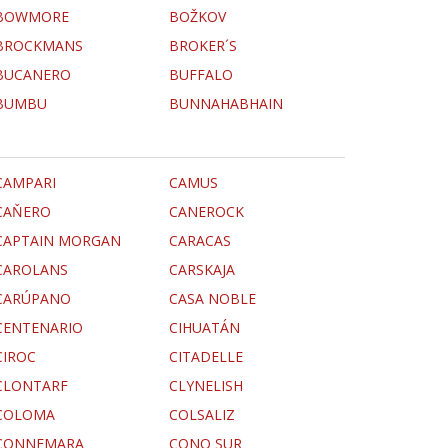
BOWMORE
BOŽKOV
BROCKMANS
BROKER´S
BUCANERO
BUFFALO
BUMBU
BUNNAHABHAIN
CAMPARI
CAMUS
CAŇERO
CANEROCK
CAPTAIN MORGAN
CARACAS
CAROLANS
CARSKAJA
CARÚPANO
CASA NOBLE
CENTENARIO
CIHUATÁN
CIROC
CITADELLE
CLONTARF
CLYNELISH
COLOMA
COLSALIZ
CONNEMARA
CONO SUR