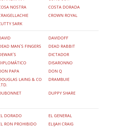
COSA NOSTRA
COSTA DORADA
CRAIGELLACHIE
CROWN ROYAL
CUTTY SARK
DAVID
DAVIDOFF
DEAD MAN´S FINGERS
DEAD RABBIT
DEWAR´S
DICTADOR
DIPLOMÁTICO
DISARONNO
DON PAPA
DON Q
DOUGLAS LAING & CO
DRAMBUIE
LTD.
DUBONNET
DUPPY SHARE
EL DORADO
EL GENERAL
EL RON PROHIBIDO
ELIJAH CRAIG