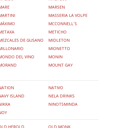
MARE
MARSEN
MARTINI
MASSERIA LA VOLPE
MÁXIMO
MCCONNELL´S
METAXA
METICHO
MEZCALES DE GUSANO
MIDLETON
MILLONARIO
MIONETTO
MONDO DEL VINO
MONIN
MORAND
MOUNT GAY
NATION
NATIVO
NAVY ISLAND
NELA DRINKS
NIKKA
NINOTSMINDA
NOY
OLD HEROLD
OLD MONK