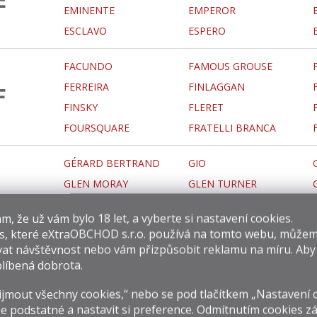
EMINENTE
EMPEROR
ESCLAVO
ESPERO
FACUNDO
FAMOUS GROUSE
FERREIRA
FINLAGGAN
F
FINSKY
FLERET
FOURSQUARE
FRATELLI BRANCA
GÉRARD BERTRAND
GIO
GLEN MORAY
GLEN TURNER
GLENFIDDICH
GLENGOYNE
G
​​, že už vám bylo 18 let, a vyberte si nastavení cookies.
GLENMORANGIE
GODET
s, které
eXtraOBCHOD s.r.o.
používá na tomto webu, můžem
GORDON´S
GOSLING´S
at návštěvnost nebo vám přizpůsobit reklamu na míru. Ab
líbená dobrota.
GRAND MARNIER
GRANT´S
GRIG
GRUZIE
jmout všechny cookies,“ nebo se pod tlačítkem „Nastavení 
e podstatné a nastavit si preference. Odmítnutím cookies z