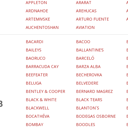
APPLETON
ARARAT
ARDNAHOE
AREHUCAS
ARTEMIVSKE
ARTURO FUENTE
AUCHENTOSHAN
AVIATION
BACARDI
BACOO
BAILEYS
BALLANTINE‘S
BAORUCO
BARCELÓ
BARRACUDA CAY
BARZA ALBA
BEEFEATER
BECHEROVKA
BELUGA
BELVEDERE
BENTLEY & COOPER
BERNARD MAGREZ
BLACK & WHITE
BLACK TEARS
B
BLACKWELL
BLANTON´S
BOCATHÉVA
BODEGAS OSBORNE
BOMBAY
BOODLES