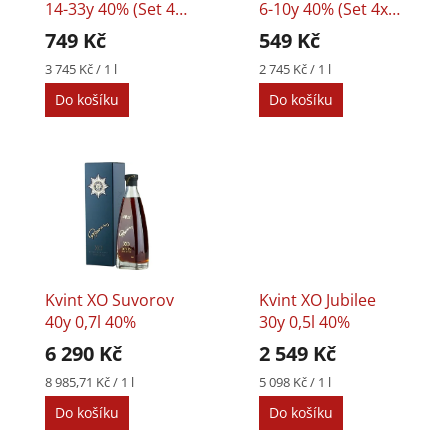
o
k
14-33y 40% (set 4x
6-10y 40% (set 4x
d
t
0,05l)
0,05l)
749 Kč
549 Kč
u
ů
k
Měrná
Měrná
3 745 Kč / 1 l
2 745 Kč / 1 l
cena:
cena:
t
Do košíku
Do košíku
ů
Kvint XO Suvorov
Kvint XO Jubilee
40y 0,7l 40%
30y 0,5l 40%
6 290 Kč
2 549 Kč
Měrná
Měrná
8 985,71 Kč / 1 l
5 098 Kč / 1 l
cena:
cena:
Do košíku
Do košíku