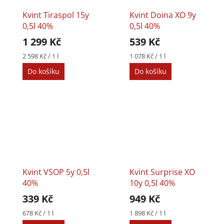
Kvint Tiraspol 15y
Kvint Doina XO 9y
0,5l 40%
0,5l 40%
1 299 Kč
539 Kč
Měrná
Měrná
2 598 Kč / 1 l
1 078 Kč / 1 l
cena:
cena:
Do košíku
Do košíku
Kvint VSOP 5y 0,5l
Kvint Surprise XO
40%
10y 0,5l 40%
339 Kč
949 Kč
Měrná
Měrná
678 Kč / 1 l
1 898 Kč / 1 l
cena:
cena: