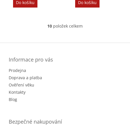
Do košíku
Do košíku
10
položek celkem
O
v
l
Z
á
á
d
p
a
a
Informace pro vás
c
t
í
Prodejna
í
p
r
Doprava a platba
v
Ověření věku
k
Kontakty
y
v
Blog
ý
p
i
Bezpečné nakupování
s
u