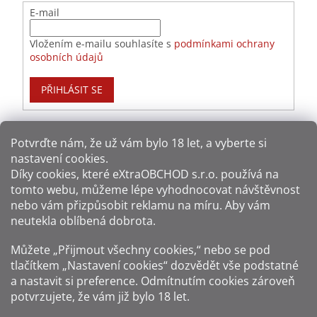
E-mail
Vložením e-mailu souhlasíte s
podmínkami ochrany
osobních údajů
PŘIHLÁSIT SE
Potvrďte nám​​, že už vám bylo 18 let, a vyberte si
nastavení cookies.
Způsoby platby:
Díky cookies, které
eXtraOBCHOD s.r.o.
používá na
tomto webu, můžeme lépe vyhodnocovat návštěvnost
Způsoby dopravy:
nebo vám přizpůsobit reklamu na míru. Aby vám
neutekla oblíbená dobrota.
Sledujte nás na sítích:
Můžete „Přijmout všechny cookies,“ nebo se pod
tlačítkem „Nastavení cookies“ dozvědět vše podstatné
a nastavit si preference. Odmítnutím cookies zároveň
potvrzujete, že vám již
bylo 18 let
.