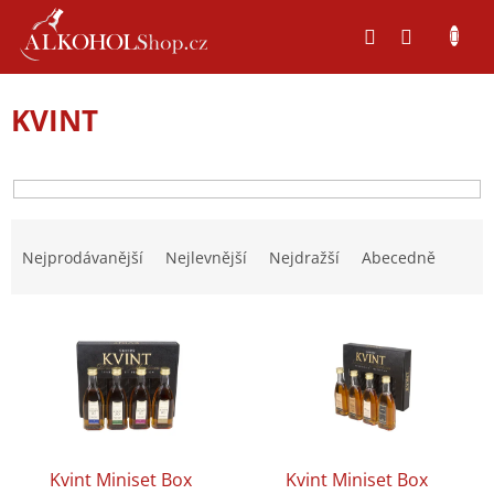
Přejít
na
obsah
KVINT
Ř
a
Nejprodávanější
Nejlevnější
Nejdražší
Abecedně
z
e
V
n
ý
í
p
p
i
r
s
o
p
d
r
u
Kvint Miniset Box
Kvint Miniset Box