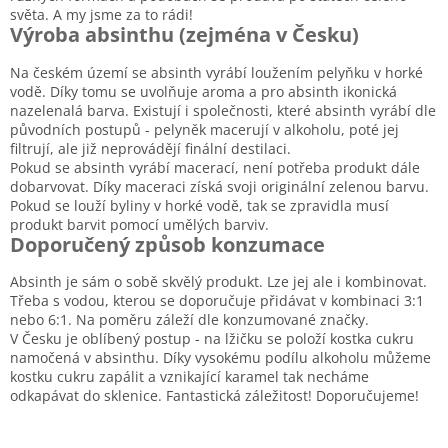
světa. A my jsme za to rádi!
Výroba absinthu (zejména v Česku)
Na českém území se absinth vyrábí loužením pelyňku v horké
vodě. Díky tomu se uvolňuje aroma a pro absinth ikonická
nazelenalá barva. Existují i společnosti, které absinth vyrábí dle
původních postupů - pelyněk macerují v alkoholu, poté jej
filtrují, ale již neprovádějí finální destilaci.
Pokud se absinth vyrábí macerací, není potřeba produkt dále
dobarvovat. Díky maceraci získá svoji originální zelenou barvu.
Pokud se louží byliny v horké vodě, tak se zpravidla musí
produkt barvit pomocí umělých barviv.
Doporučený způsob konzumace
Absinth je sám o sobě skvělý produkt. Lze jej ale i kombinovat.
Třeba s vodou, kterou se doporučuje přidávat v kombinaci 3:1
nebo 6:1. Na poměru záleží dle konzumované značky.
V Česku je oblíbený postup - na lžičku se položí kostka cukru
namočená v absinthu. Díky vysokému podílu alkoholu můžeme
kostku cukru zapálit a vznikající karamel tak necháme
odkapávat do sklenice. Fantastická záležitost! Doporučujeme!