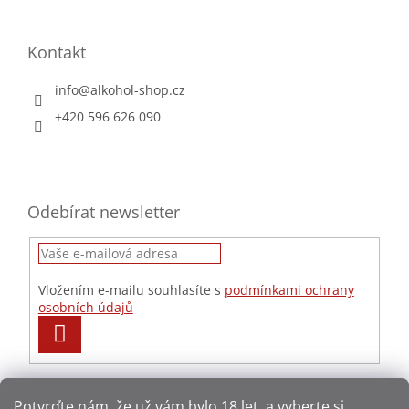
Kontakt
info
@
alkohol-shop.cz
+420 596 626 090
Odebírat newsletter
Vložením e-mailu souhlasíte s
podmínkami ochrany
osobních údajů
PŘIHLÁSIT
SE
Potvrďte nám​​, že už vám bylo 18 let, a vyberte si