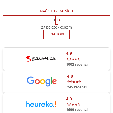
NAČÍST 12 DALŠÍCH
S
1
3
t
O
r
27
položek celkem
v
á
l
NAHORU
n
á
k
o
d
v
a
á
c
4.9
n
í
⭐⭐⭐⭐⭐
í
p
1002 recenzí
r
v
4.8
k
y
⭐⭐⭐⭐⭐
v
245 recenzí
ý
p
4.9
i
⭐⭐⭐⭐⭐
s
1699 recenzí
u