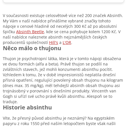
V současnosti existuje celosvětově více než 200 značek Absinth.
My Vám v naší nabídce přinášíme vybrané značky tohoto
nápoje v cenové hladině od necelých 300 Kč až po absolutní
špičku
Absinth Beetle
, kde se cena pohybuje kolem 1200 Kč. V
naší nabídce naleznete absinth nejznámějších českých
producentů společností
Hill's
a
L'OR
.
Něco málo o thujonu
Thujon je psychotropní látka, která je v tomto nápoji obsažena
ve dvou formách (alfa a beta). Právě thujon se podílí na
zvláštních stavech, jež mohli konzumenti absinthu pocítit.
Vzhledem k tomu, že v době impresionistů neplatila dnešní
přísná opatření, regulující povolený obsah thujonu na kilogram
(dnes max. 35 mg/kg), měl tehdejší absinth obsah thujonu asi
trojnásobný v porovnání s dnešními produkty. Vincenth van
Gogh si uřízl své ucho právě kvůli absinthu. Alespoň se to
traduje.
Historie absinthu
Víte, že přesný původ absinthu je neznámý? Na egyptském
papyru z roku 1550 před naším letopočtem byste však našli