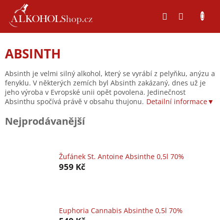
Přejít
na
obsah
ABSINTH
Absinth je velmi silný alkohol, který se vyrábí z pelyňku, anýzu a
fenyklu. V některých zemích byl Absinth zakázaný, dnes už je
jeho výroba v Evropské unii opět povolena. Jedinečnost
Absinthu spočívá právě v obsahu thujonu.
Detailní informace▼
Nejprodávanější
Žufánek St. Antoine Absinthe 0,5l 70%
959 Kč
Euphoria Cannabis Absinthe 0,5l 70%