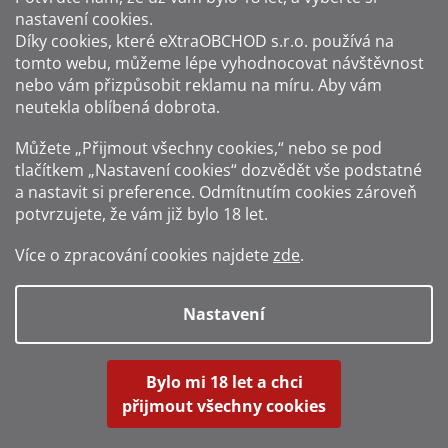
nastavení cookies.
Způsoby platby:
Díky cookies, které
eXtraOBCHOD s.r.o.
používá na
tomto webu, můžeme lépe vyhodnocovat návštěvnost
Způsoby dopravy:
nebo vám přizpůsobit reklamu na míru. Aby vám
neutekla oblíbená dobrota.
Sledujte nás na sítích:
Můžete „Přijmout všechny cookies,“ nebo se pod
tlačítkem „Nastavení cookies“ dozvědět vše podstatné
a nastavit si preference. Odmítnutím cookies zároveň
potvrzujete, že vám již
bylo 18 let
.
Zákaz prodeje alkoholu osobám mladším 18 let.
Více o zpracování cookies najdete
zde
.
Fotografie produktů jsou ilustrativní.
Nastavení
Vytvořil Shoptet
Bylo mi 18 let a chci
přijmout všechny cookies
Copyright 2016-2026
Alkohol-shop.cz
. Všechna práva vyhrazena.