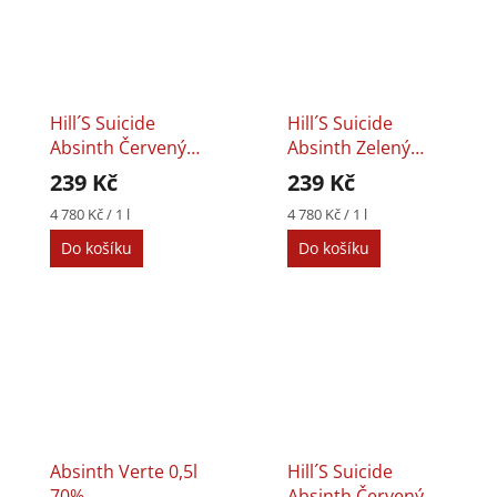
Hill´s Suicide
Hill´s Suicide
Absinth Červený
Absinth Zelený
0,05l 70%
0,05l 70%
239 Kč
239 Kč
Měrná
Měrná
4 780 Kč / 1 l
4 780 Kč / 1 l
cena:
cena:
Do košíku
Do košíku
Absinth Verte 0,5l
Hill´s Suicide
70%
Absinth Červený