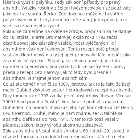
lékařské využití pelyňku. Tedy základní přísady pro pravý
absinth. Výtažky rostliny z čeledi hvězdnicovitých se používaly
jako lék i ve starém Řecku. Zde dokonce můžeme hovořit o
pelyňkovém víně. I když není přesně známý jeho původ, o to
více jsou známé jeho využití.
Pokud se zaměříme na ověřené zdroje, první zmínka se datuje
do 18. století. Pierre Ordinairo jej okolo roku 1792 začal
distribuovat jako zázračný všelék. Počet vyléčených lidí
absinthem však není evidován. Tento recept poté předal
sestrám Henriodovým a ty jej opět prodávaly dále. A opět jako
zázračný léčivý elixír. Stejně jako většina pověstí, je i tato
opředena tajemstvím. Jiná verze tvrdí, že sestry Henriodovy
předaly recept Ordinairovy. Jak to tedy bylo přesně s
absinthem, ví zřejmě jenom absinth sám.
Co už ale téměř hraničí se 100% jistotou, tak to je fakt, že jistý
major Dubied získal od sester Henriodových recept na absinth.
Díky tomu v roce 1797 vzniká první absinthový lihovar. Více jak
3000 let od prvního "koštu". Víte, kdo se podílel s majorem
Dubiedem na prvním lihovaru? Jeho syn Marcellino a zeť Henry-
Louis Pernod. Druhé jméno je nám známé, že? A takhle se
absinthu dařilo až do roku 1915. V tento rok totiž vešel v
platnost zákon, který výrobu absinthu zakazoval.
Zákaz absinthu přestal platit zhruba v 80. letech 20. století. V
různých formách a podobách se prodává po státech celého