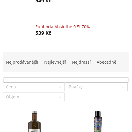
549 Kč
Euphoria Absinthe 0,5l 70%
539 Kč
Ř
a
Nejprodávanější
Nejlevnější
Nejdražší
Abecedně
z
e
n
í
Cena
Značky
p
Objem
r
o
V
d
ý
u
p
k
i