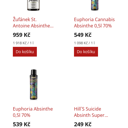
t
s
ů
p
r
Žufánek St.
Euphoria Cannabis
o
Antoine Absinthe
Absinthe 0,5l 70%
d
0,5l 70%
959 Kč
549 Kč
u
k
Měrná
Měrná
1 918 Kč / 1 l
1 098 Kč / 1 l
cena:
cena:
t
Do košíku
Do košíku
ů
Euphoria Absinthe
Hill´s Suicide
0,5l 70%
Absinth Super
Strong Cannabis
539 Kč
249 Kč
0,05l 79,9%