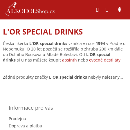
Přejít
na
obsah
L'OR SPECIAL DRINKS
Česká likérka
L'OR special drinks
vznikla v roce
1994
v Prádle u
Nepomuku. O 20 let později se rozšířila o zhruba 200 km dále
do Dolního Bousova u Mladé Boleslavi. Od
L'OR special
drinks
si u nás můžete koupit
absinth
nebo
ovocné destiláty
.
Žádné produkty značky
L'OR special drinks
nebyly nalezeny...
Z
á
p
a
Informace pro vás
t
Prodejna
í
Doprava a platba