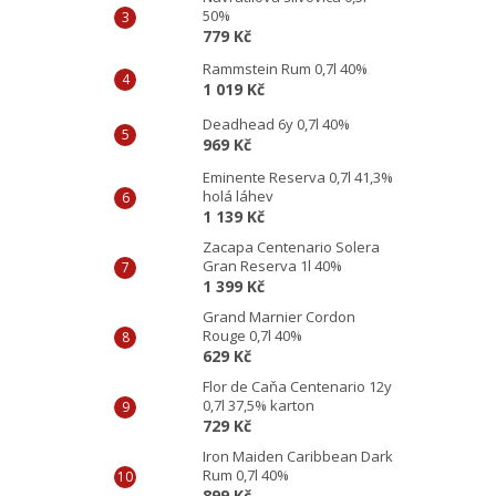
50%
779 Kč
Rammstein Rum 0,7l 40%
1 019 Kč
Deadhead 6y 0,7l 40%
969 Kč
Eminente Reserva 0,7l 41,3%
holá láhev
1 139 Kč
Zacapa Centenario Solera
Gran Reserva 1l 40%
1 399 Kč
Grand Marnier Cordon
Rouge 0,7l 40%
629 Kč
Flor de Caňa Centenario 12y
0,7l 37,5% karton
729 Kč
Iron Maiden Caribbean Dark
Rum 0,7l 40%
899 Kč