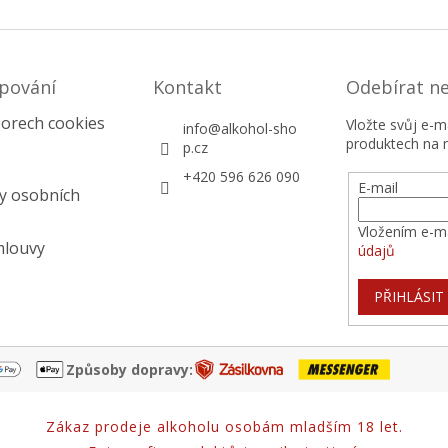
pování
Kontakt
Odebírat n
orech cookies
Vložte svůj e-
info
@
alkohol-sho
produktech na 
p.cz
+420 596 626 090
E-mail
y osobních
Vložením e-ma
mlouvy
údajů
PŘIHLÁSIT
Způsoby dopravy:
Zákaz prodeje alkoholu osobám mladším 18 let.