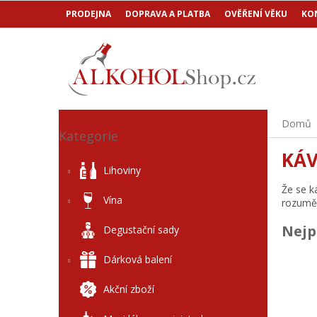
Přejít
PRODEJNA
DOPRAVA A PLATBA
OVĚŘENÍ VĚKU
KO
na
obsah
P
Přeskočit
Domů
o
Kategorie
kategorie
s
KÁ
t
Lihoviny
r
Že se k
a
Vína
rozumě
n
n
Nejp
Degustační sady
í
p
Dárková balení
a
n
Akční zboží
e