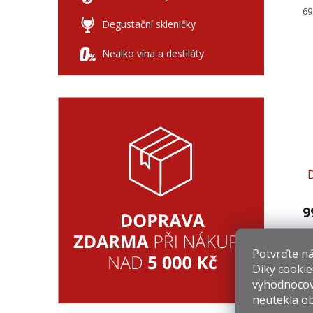
ů
Mě
69
ce
Degustační skleničky
Nealko vína a destiláty
9
Mě
1 
ce
Potvrďte nám
Díky cookie
vyhodnocov
neutekla ob