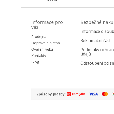
Z
á
p
Informace pro
Bezpečné naku
a
vás
Informace o soub
t
Prodejna
í
Reklamační řád
Doprava a platba
Ověření věku
Podmínky ochran
údajů
Kontakty
Blog
Odstoupení od s
Způsoby platby: