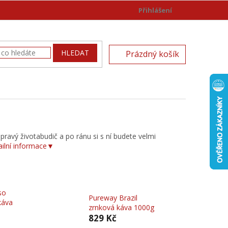
Přihlášení
)
NÁKUPNÍ
HLEDAT
Prázdný košík
KOŠÍK
pravý životabudič a po ránu si s ní budete velmi
ailní informace▼
so
Pureway Brazil
káva
zrnková káva 1000g
829 Kč