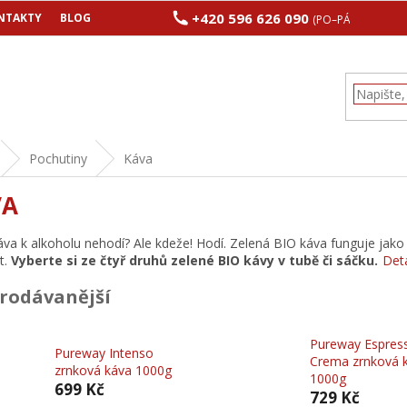
+420 596 626 090
NTAKTY
BLOG
(PO–PÁ 8:00–17:00
Pochutiny
Káva
VA
áva k alkoholu nehodí? Ale kdeže! Hodí. Zelená BIO káva funguje jako 
t.
Vyberte si ze čtyř druhů zelené BIO kávy v tubě či sáčku.
Det
rodávanější
Pureway Espres
Pureway Intenso
Crema zrnková 
zrnková káva 1000g
1000g
699 Kč
729 Kč