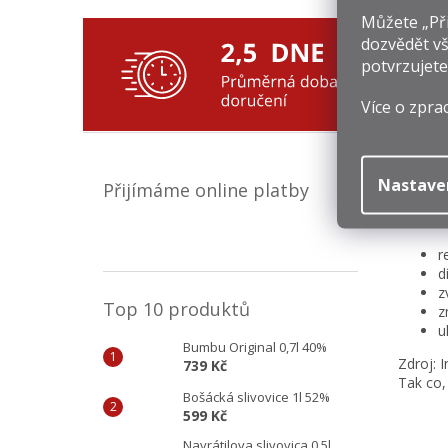
Můžete „Při
dozvědět vš
potvrzujete
Více o zpra
Kávu na
jedineč
Nastave
Výrobc
Přijímáme online platby
připrav
V zele
r
d
z
Top 10 produktů
z
u
Bumbu Original 0,7l 40%
Zdroj: 
739 Kč
Tak co,
Bošácká slivovice 1l 52%
599 Kč
Navrátilova slivovica 0,5l