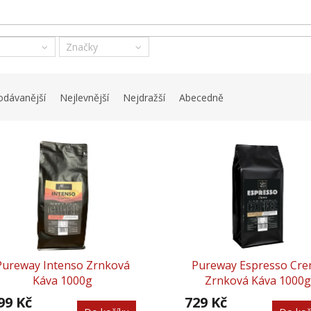
Značky
odávanější
Nejlevnější
Nejdražší
Abecedně
Pureway Intenso Zrnková
Pureway Espresso Cr
Káva 1000g
Zrnková Káva 1000g
99 Kč
729 Kč