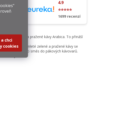
4.9
cookies“
⭐
⭐⭐⭐⭐⭐
ároveň
cenzí
1699 recenzí
é kávy Arabica a pražené kávy Arabica. To přináší
 a chci
y cookies
. Unikátní směs mleté zelené a pražené kávy se
rka" nebo použít tuto směs do pákových kávovarů.
cí účinky: