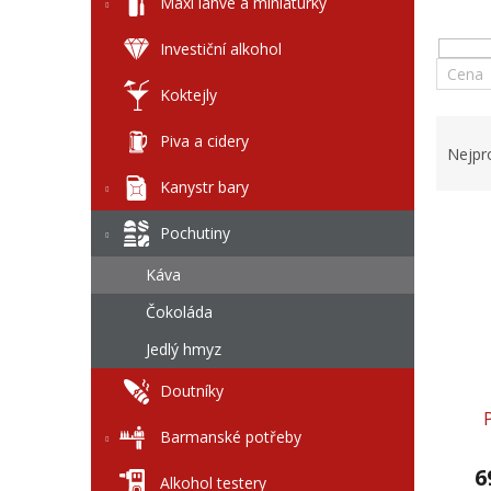
l
Maxi láhve a miniaturky
Investiční alkohol
Cena
Koktejly
Ř
Piva a cidery
a
Nejpr
z
Kanystr bary
e
V
n
Pochutiny
ý
í
p
p
Káva
i
r
Čokoláda
s
o
p
d
Jedlý hmyz
r
u
o
k
Doutníky
d
t
u
ů
Barmanské potřeby
k
6
t
Alkohol testery