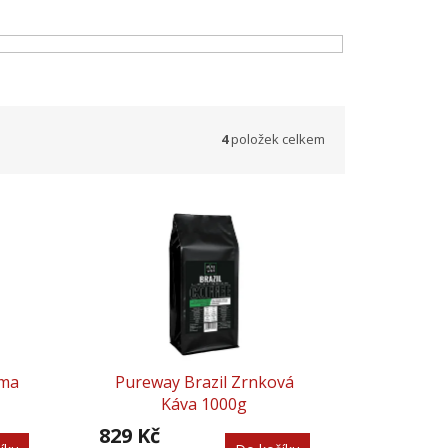
4
položek celkem
ema
Pureway Brazil Zrnková
Káva 1000g
829 Kč