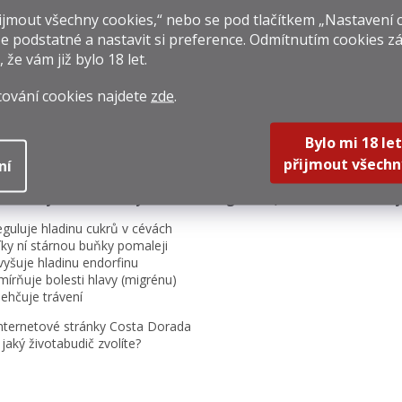
4.9
4.8
á
jmout všechny cookies,“ nebo se pod tlačítkem „Nastavení 
d
⭐⭐⭐⭐⭐
⭐⭐⭐⭐
e podstatné a nastavit si preference. Odmítnutím cookies z
a
, že vám již
bylo 18 let
.
1002 recenzí
245 re
c
í
p
cování cookies najdete
zde
.
r
v
bízíme od výrobce Costa Dorada. Balení obsahují směsi namleté zelen
Bylo mi 18 let
k
ný degustační zážitek.
y
přijmout všechn
ní
e
Costa Dorada
doporučuje pít tuto zelenou kávu zejména před jídlem
v
uje stejně jako mletá káva. Z ní je možné si připravit "klasického tu
ý
né kávě je obsažená kyselina chlorogénová, která má následují
p
eguluje hladinu cukrů v cévách
i
íky ní stárnou buňky pomaleji
s
vyšuje hladinu endorfinu
u
mírňuje bolesti hlavy (migrénu)
lehčuje trávení
Internetové stránky Costa Dorada
 jaký životabudič zvolíte?