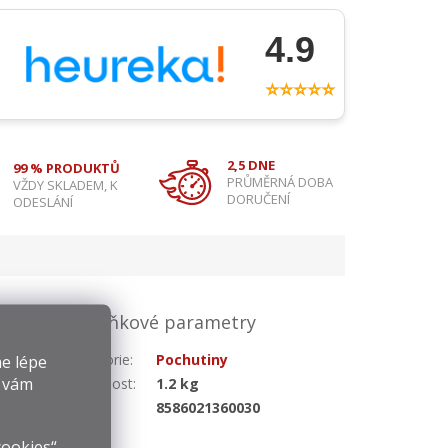
4.9
⭐⭐⭐⭐⭐
2,5 DNE
99 % PRODUKTŮ
PRŮMĚRNÁ DOBA
VŽDY SKLADEM, K
DORUČENÍ
ODESLÁNÍ
Doplňkové parametry
i do
Kategorie
:
Pochutiny
e lépe
y vám
Hmotnost
:
1.2 kg
EAN
:
8586021360030
cookies“