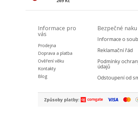
269 Kč
Z
á
p
Informace pro
Bezpečné naku
a
vás
Informace o soub
t
Prodejna
í
Reklamační řád
Doprava a platba
Ověření věku
Podmínky ochran
údajů
Kontakty
Blog
Odstoupení od s
Způsoby platby: