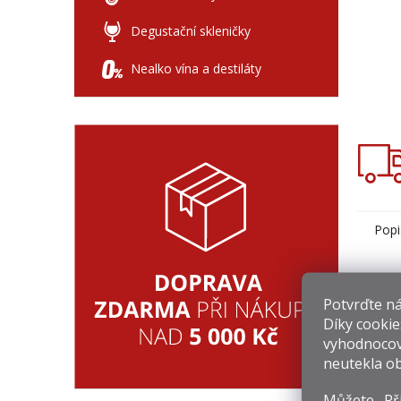
Degustační skleničky
Nealko vína a destiláty
Popi
Det
Potvrďte nám
Výsl
Díky cookie
auto
vyhodnocov
Slož
neutekla ob
Chuť
Aro
Můžete „Při