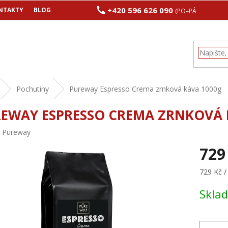
+420 596 626 090
NTAKTY
BLOG
(PO–PÁ 8:00–17:00
Pochutiny
Pureway Espresso Crema zrnková káva 1000g
EWAY ESPRESSO CREMA ZRNKOVÁ 
:
Pureway
729
Měrná
729 Kč /
cena:
Skla