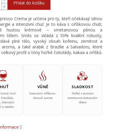
Přidat do košíku
resso Crema je určena pro ty, kteří očekávají silnou
ergie a intenzivní chuť. Je to káva s oříškovou chutí,
ně hustou krémově – smetanovou pěnou a
m tělem. Směs se skládá z 50% kvalitní robusty,
odává plné tělo, vysoký obsah kofeinu, zemitost a
 aroma, a také arabik z Brazílie a Salvadoru, které
 celkový profil o tóny hořké čokolády, kakaa a oříšků.
CHUŤ
VŮNĚ
SLADKOST
a hutná chuť
Intenzivní oříškovo-
Hořká s jemným
 čokolády,
kávové aroma
smetanovo-kakaovým
, lískových
tělem
ů a tabáku
 informace