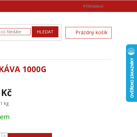
Přihlášení
)
NÁKUPNÍ
HLEDAT
Prázdný košík
KOŠÍK
KÁVA 1000G
 Kč
 1 kg
dem