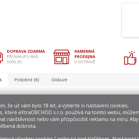
DOPRAVA ZDARMA
KAMENNÁ
PŘI NÁKUPU NAD
PRODEJNA
5000,-Kč
V OSTRAVĚ
s
Podobné (8)
Diskuze
ailní popis produktu
​​, že už vám bylo 18 let, a vyberte si nastavení cookies.
edkem je hutná, silná a dlouhotrvající chuť, ideální na espresso, moka 
s, které
eXtraOBCHOD s.r.o.
používá na tomto webu, můžem
matických kávovarů.
at návštěvnost nebo vám přizpůsobit reklamu na míru. Ab
ení:
50% arabica (Brazílie, Salvador), 50% robusta (Vietnam)
líbená dobrota.
:
hořká čokoláda, kakao, tabák, oříšky
ma:
oříškové
jmout všechny cookies,“ nebo se pod tlačítkem „Nastavení 