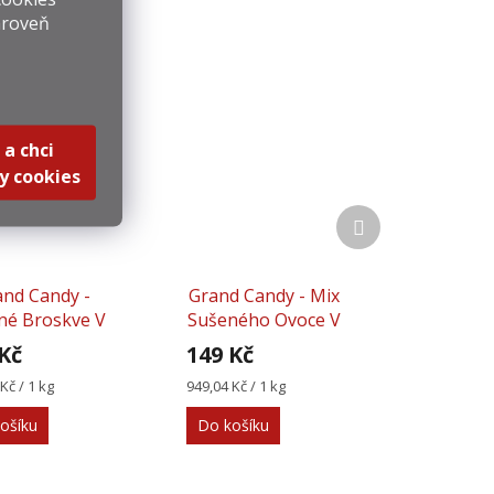
ároveň
 a chci
y cookies
Další
produkt
and Candy -
Grand Candy - Mix
né Broskve V
Sušeného Ovoce V
okoládě S
Čokoládě S Ořechy
Kč
149 Kč
dlemi 230g
157g
Měrná
Kč / 1 kg
949,04 Kč / 1 kg
cena:
ošíku
Do košíku