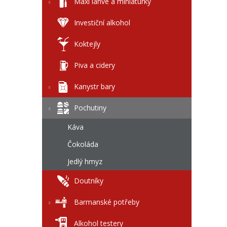
l
Maxi láhve a miniaturky
Investiční alkohol
Koktejly
Piva a cidery
Kanystr bary
Pochutiny
Káva
Čokoláda
Jedlý hmyz
Doutníky
Barmanské potřeby
Alkohol testery