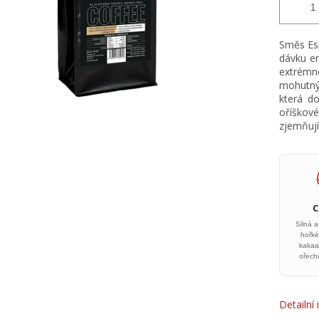
Směs Esp
dávku en
extrém
mohutný
která d
oříškové
zjemňují
Silná 
hořké
kakaa
ořech
Detailní