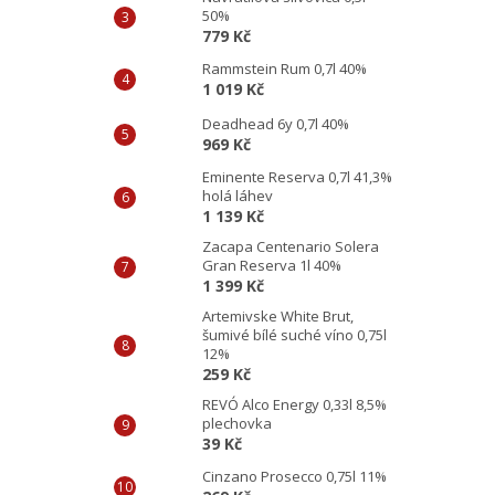
50%
779 Kč
Rammstein Rum 0,7l 40%
1 019 Kč
Deadhead 6y 0,7l 40%
969 Kč
Eminente Reserva 0,7l 41,3%
holá láhev
1 139 Kč
Zacapa Centenario Solera
Gran Reserva 1l 40%
1 399 Kč
Artemivske White Brut,
šumivé bílé suché víno 0,75l
12%
259 Kč
REVÓ Alco Energy 0,33l 8,5%
plechovka
39 Kč
Cinzano Prosecco 0,75l 11%