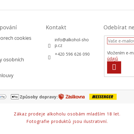
pování
Kontakt
Odebírat n
orech cookies
info
@
alkohol-sho
p.cz
Vložením e-ma
+420 596 626 090
údajů
y osobních
PŘIHLÁS
SE
mlouvy
Způsoby dopravy:
Zákaz prodeje alkoholu osobám mladším 18 let.
Fotografie produktů jsou ilustrativní.