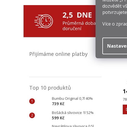
Tělo
dozvědět vš
Praž
potvrzujete
Čis
Více o zpra
Souv
Nastave
Přijímáme online platby
Top 10 produktů
1
Bumbu Original 0,7l 40%
Mě
78
739 Kč
ce
Bošácká slivovice 1l 52%
599 Kč
Navrátilova slivovica 0,5l