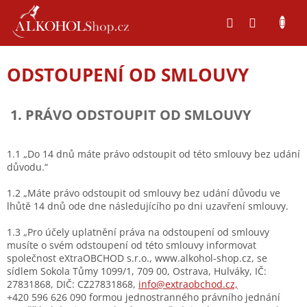
Přejít
na
obsah
ODSTOUPENÍ OD SMLOUVY
1. PRÁVO ODSTOUPIT OD SMLOUVY
1.1 „Do 14 dnů máte právo odstoupit od této smlouvy bez udání
důvodu.“
1.2 „Máte právo odstoupit od smlouvy bez udání důvodu ve
lhůtě 14 dnů ode dne následujícího po dni uzavření smlouvy.
1.3 „Pro účely uplatnění práva na odstoupení od smlouvy
musíte o svém odstoupení od této smlouvy informovat
společnost eXtraOBCHOD s.r.o., www.alkohol-shop.cz, se
sídlem Sokola Tůmy 1099/1, 709 00, Ostrava, Hulváky, IČ:
27831868, DIČ: CZ27831868,
info@extraobchod.cz,
+420 596 626 090 formou jednostranného právního jednání