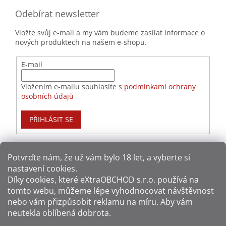
Odebírat newsletter
Vložte svůj e-mail a my vám budeme zasílat informace o
nových produktech na našem e-shopu.
E-mail
Vložením e-mailu souhlasíte s
podmínkami ochrany
osobních údajů
PŘIHLÁSIT SE
Potvrďte nám​​, že už vám bylo 18 let, a vyberte si
nastavení cookies.
Způsoby platby:
Díky cookies, které
eXtraOBCHOD s.r.o.
používá na
tomto webu, můžeme lépe vyhodnocovat návštěvnost
Způsoby dopravy:
nebo vám přizpůsobit reklamu na míru. Aby vám
neutekla oblíbená dobrota.
Sledujte nás na sítích: