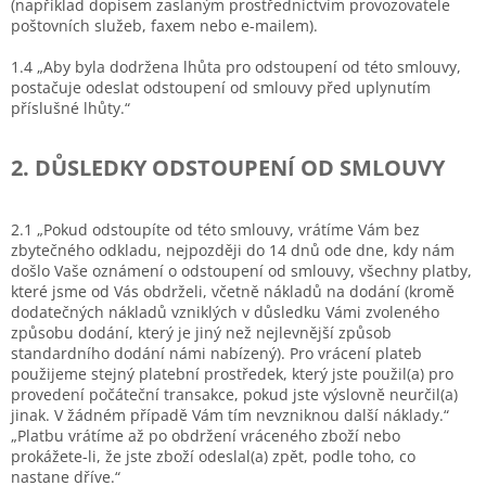
(například dopisem zaslaným prostřednictvím provozovatele
poštovních služeb, faxem nebo e-mailem).
1.4 „Aby byla dodržena lhůta pro odstoupení od této smlouvy,
postačuje odeslat odstoupení od smlouvy před uplynutím
příslušné lhůty.“
2. DŮSLEDKY ODSTOUPENÍ OD SMLOUVY
2.1 „Pokud odstoupíte od této smlouvy, vrátíme Vám bez
zbytečného odkladu, nejpozději do 14 dnů ode dne, kdy nám
došlo Vaše oznámení o odstoupení od smlouvy, všechny platby,
které jsme od Vás obdrželi, včetně nákladů na dodání (kromě
dodatečných nákladů vzniklých v důsledku Vámi zvoleného
způsobu dodání, který je jiný než nejlevnější způsob
standardního dodání námi nabízený). Pro vrácení plateb
použijeme stejný platební prostředek, který jste použil(a) pro
provedení počáteční transakce, pokud jste výslovně neurčil(a)
jinak. V žádném případě Vám tím nevzniknou další náklady.“
„Platbu vrátíme až po obdržení vráceného zboží nebo
prokážete-li, že jste zboží odeslal(a) zpět, podle toho, co
nastane dříve.“