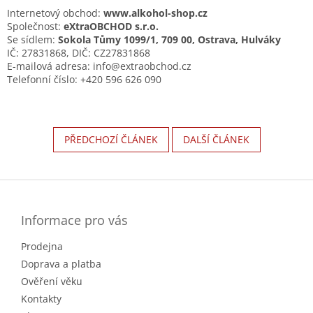
Internetový obchod:
www.alkohol-shop.cz
Společnost:
eXtraOBCHOD s.r.o.
Se sídlem:
Sokola Tůmy 1099/1, 709 00, Ostrava, Hulváky
IČ: 27831868, DIČ: CZ27831868
E-mailová adresa: info@extraobchod.cz
Telefonní číslo: +420 596 626 090
PŘEDCHOZÍ ČLÁNEK
DALŠÍ ČLÁNEK
Z
á
p
a
Informace pro vás
t
Prodejna
í
Doprava a platba
Ověření věku
Kontakty