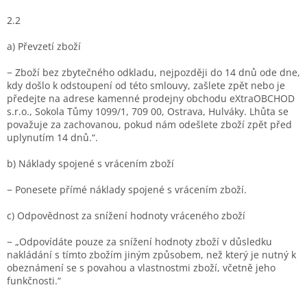
2.2
a) Převzetí zboží
− Zboží bez zbytečného odkladu, nejpozději do 14 dnů ode dne,
kdy došlo k odstoupení od této smlouvy, zašlete zpět nebo je
předejte na adrese kamenné prodejny obchodu eXtraOBCHOD
s.r.o., Sokola Tůmy 1099/1, 709 00, Ostrava, Hulváky. Lhůta se
považuje za zachovanou, pokud nám odešlete zboží zpět před
uplynutím 14 dnů.“.
b) Náklady spojené s vrácením zboží
− Ponesete přímé náklady spojené s vrácením zboží.
c) Odpovědnost za snížení hodnoty vráceného zboží
− „Odpovídáte pouze za snížení hodnoty zboží v důsledku
nakládání s tímto zbožím jiným způsobem, než který je nutný k
obeznámení se s povahou a vlastnostmi zboží, včetně jeho
funkčnosti.“