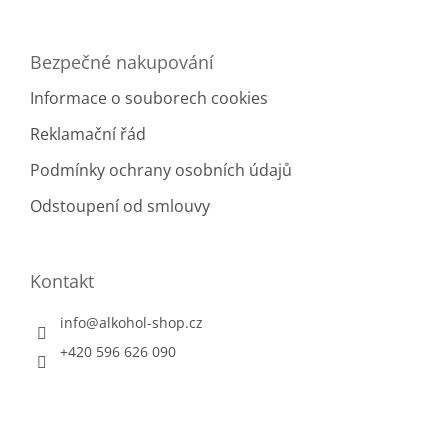
ý
p
i
Bezpečné nakupování
s
u
Informace o souborech cookies
Reklamační řád
Podmínky ochrany osobních údajů
Odstoupení od smlouvy
Kontakt
info
@
alkohol-shop.cz
+420 596 626 090