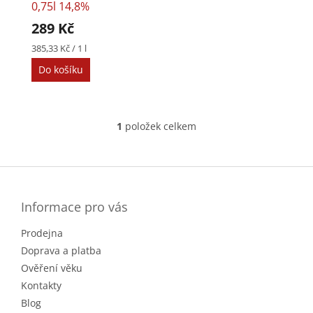
o
k
0,75l 14,8%
d
t
289 Kč
u
ů
k
Měrná
385,33 Kč / 1 l
cena:
t
Do košíku
ů
1
položek celkem
O
v
l
Z
á
á
d
p
a
a
Informace pro vás
c
t
í
Prodejna
í
p
r
Doprava a platba
v
Ověření věku
k
Kontakty
y
v
Blog