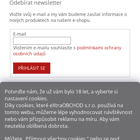
Odebírat newsletter
Vložte svůj e-mail a my vám budeme zasílat informace o
nových produktech na našem e-shopu.
E-mail
Vložením e-mailu souhlasíte s
podmínkami ochrany
osobních údajů
PŘIHLÁSIT SE
Potvrďte nám​​, že už vám bylo 18 let, a vyberte si
nastavení cookies.
Způsoby platby:
Díky cookies, které
eXtraOBCHOD s.r.o.
používá na
tomto webu, můžeme lépe vyhodnocovat návštěvnost
Způsoby dopravy:
nebo vám přizpůsobit reklamu na míru. Aby vám
neutekla oblíbená dobrota.
Sledujte nás na sítích:
Můžete „Přijmout všechny cookies,“ nebo se pod