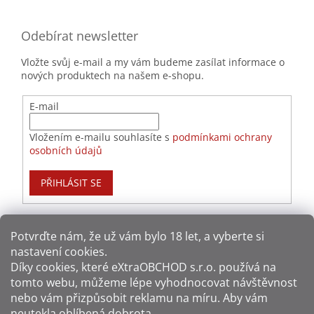
Odebírat newsletter
Vložte svůj e-mail a my vám budeme zasílat informace o
nových produktech na našem e-shopu.
E-mail
Vložením e-mailu souhlasíte s
podmínkami ochrany
osobních údajů
PŘIHLÁSIT SE
Potvrďte nám​​, že už vám bylo 18 let, a vyberte si
nastavení cookies.
Způsoby platby:
Díky cookies, které
eXtraOBCHOD s.r.o.
používá na
tomto webu, můžeme lépe vyhodnocovat návštěvnost
Způsoby dopravy:
nebo vám přizpůsobit reklamu na míru. Aby vám
neutekla oblíbená dobrota.