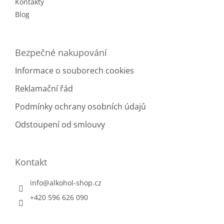
Kontakty
y
v
Blog
ý
p
i
Bezpečné nakupování
s
u
Informace o souborech cookies
Reklamační řád
Podmínky ochrany osobních údajů
Odstoupení od smlouvy
Kontakt
info
@
alkohol-shop.cz
+420 596 626 090