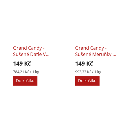
Grand Candy -
Grand Candy -
Sušené Datle V
Sušené Meruňky V
Čokoládě S
Čokoládě S
149 Kč
149 Kč
Pistáciemi 190g
Pekanovými
Měrná
Měrná
784,21 Kč / 1 kg
993,33 Kč / 1 kg
Ořechy 150g
cena:
cena:
Do košíku
Do košíku