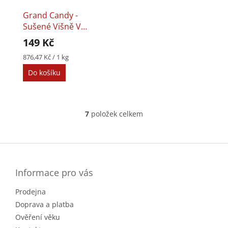
Grand Candy -
Sušené Višně V
Čokoládě S
149 Kč
Lískovými Oříšky
Měrná
876,47 Kč / 1 kg
170g
cena:
Do košíku
7
položek celkem
O
v
l
Z
á
á
d
p
a
a
Informace pro vás
c
t
í
Prodejna
í
p
r
Doprava a platba
v
Ověření věku
k