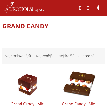
Přejít
na
obsah
GRAND CANDY
Ř
a
Nejprodávanější
Nejlevnější
Nejdražší
Abecedně
z
e
V
n
ý
í
p
p
i
r
s
o
p
d
r
u
Grand Candy - Mix
Grand Candy - Mix