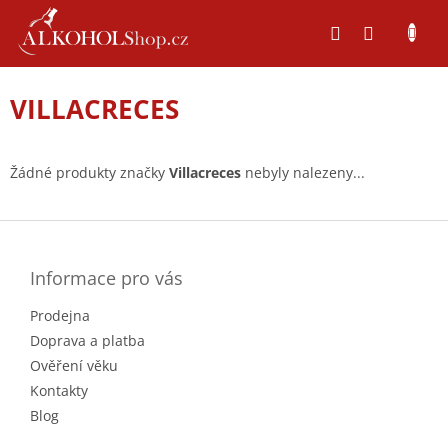
Přejít
na
obsah
VILLACRECES
Žádné produkty značky
Villacreces
nebyly nalezeny...
Z
á
p
a
Informace pro vás
t
Prodejna
í
Doprava a platba
Ověření věku
Kontakty
Blog