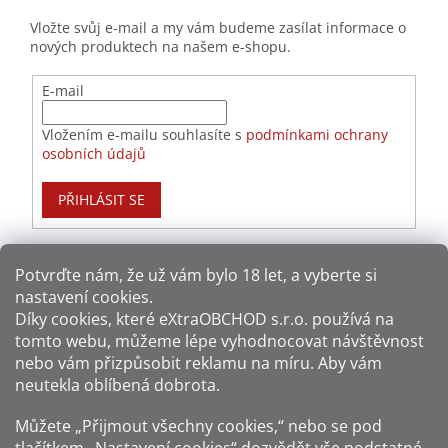
Vložte svůj e-mail a my vám budeme zasílat informace o
nových produktech na našem e-shopu.
E-mail
Vložením e-mailu souhlasíte s
podmínkami ochrany
osobních údajů
PŘIHLÁSIT SE
Potvrďte nám​​, že už vám bylo 18 let, a vyberte si
nastavení cookies.
Způsoby platby:
Díky cookies, které
eXtraOBCHOD s.r.o.
používá na
tomto webu, můžeme lépe vyhodnocovat návštěvnost
Způsoby dopravy:
nebo vám přizpůsobit reklamu na míru. Aby vám
neutekla oblíbená dobrota.
Sledujte nás na sítích:
Můžete „Přijmout všechny cookies,“ nebo se pod