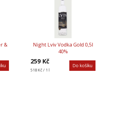
r &
Night Lviv Vodka Gold 0,5l
40%
259 Kč
íku
Do košíku
Měrná
518 Kč / 1 l
cena: