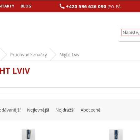
+420 596 626 090
NTAKTY
BLOG
(PO–PÁ 8:00–17:00
Prodávané značky
Night Lviv
HT LVIV
odávanější
Nejlevnější
Nejdražší
Abecedně