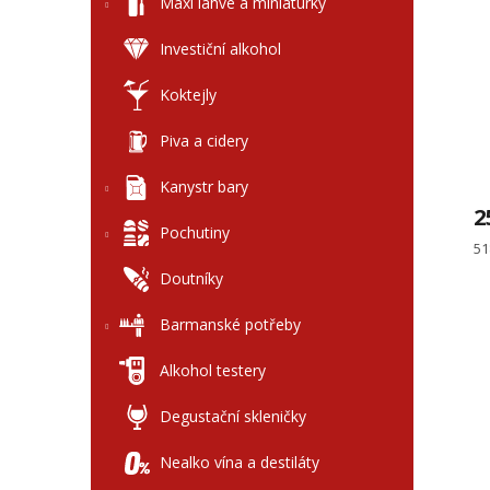
l
Maxi láhve a miniaturky
p
p
i
r
Investiční alkohol
s
o
p
d
Koktejly
r
u
o
k
Piva a cidery
d
t
u
ů
Kanystr bary
k
2
t
Pochutiny
ů
Mě
51
ce
Doutníky
Barmanské potřeby
Alkohol testery
Degustační skleničky
Nealko vína a destiláty