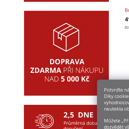
B
4
Mě
83
ce
Potvrďte nám
Díky cookie
vyhodnocov
neutekla ob
Můžete „Při
dozvědět vš