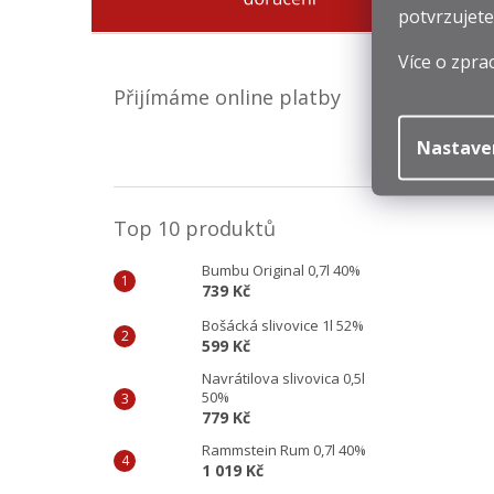
potvrzujete
Více o zpra
Přijímáme online platby
Nastave
Top 10 produktů
Bumbu Original 0,7l 40%
739 Kč
Bošácká slivovice 1l 52%
599 Kč
Navrátilova slivovica 0,5l
50%
779 Kč
Rammstein Rum 0,7l 40%
1 019 Kč