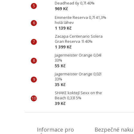
Deadhead 6y 0,7l 40%
969 Kč
Eminente Reserva 0,7l 41,3%
holá láhev
1 139 Kč
Zacapa Centenario Solera
Gran Reserva 1l 40%
1 399 Kč
Jagermeister Orange 0,04l
33%
55 Kč
Jagermeister Orange 0,02l
33%
35 Kč
SHAKE koktejl Sexx on the
Beach 0,33l 5%
39 Kč
Z
á
p
Informace pro
Bezpečné naku