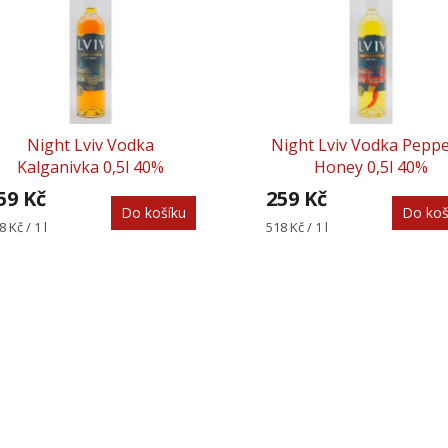
Night Lviv Vodka
Night Lviv Vodka Peppe
Kalganivka 0,5l 40%
Honey 0,5l 40%
59 Kč
259 Kč
Do košíku
Do koš
rná
Měrná
8 Kč / 1 l
518 Kč / 1 l
na:
cena: