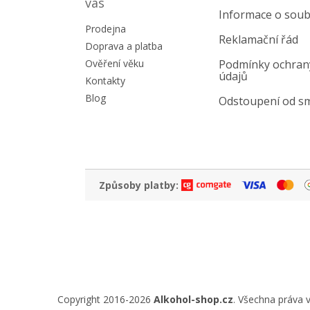
a
vás
Informace o soub
t
Prodejna
í
Reklamační řád
Doprava a platba
Ověření věku
Podmínky ochran
údajů
Kontakty
Blog
Odstoupení od s
Způsoby platby:
Copyright 2016-2026
Alkohol-shop.cz
. Všechna práva 