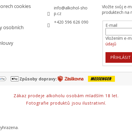
orech cookies
Vložte svůj e-
info
@
alkohol-sho
produktech na 
p.cz
+420 596 626 090
E-mail
y osobních
Vložením e-ma
mlouvy
údajů
PŘIHLÁSIT
Způsoby dopravy:
Zákaz prodeje alkoholu osobám mladším 18 let.
Fotografie produktů jsou ilustrativní.
vyhrazena.