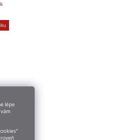
ck
íku
e lépe
y vám
cookies“
ároveň