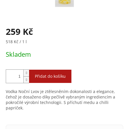
259 Kč
Měrná
518 Kč / 1 l
cena:
Skladem
Přidat do košíku
Vodka Noční Lvov je ztělesněním dokonalosti a elegance,
čehož je dosaženo díky pečlivě vybraným ingrediencím a
pokročilé výrobní technologii. S příchutí medu a chilli
papriček.