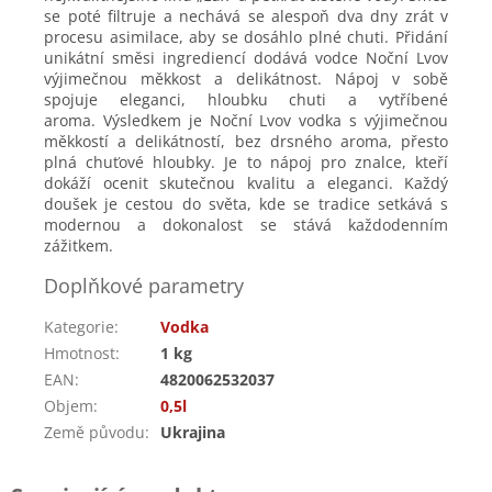
se poté filtruje a nechává se alespoň dva dny zrát v
procesu asimilace, aby se dosáhlo plné chuti. Přidání
unikátní směsi ingrediencí dodává vodce Noční Lvov
výjimečnou měkkost a delikátnost. Nápoj v sobě
spojuje eleganci, hloubku chuti a vytříbené
aroma. Výsledkem je Noční Lvov vodka s výjimečnou
měkkostí a delikátností, bez drsného aroma, přesto
plná chuťové hloubky. Je to nápoj pro znalce, kteří
dokáží ocenit skutečnou kvalitu a eleganci. Každý
doušek je cestou do světa, kde se tradice setkává s
modernou a dokonalost se stává každodenním
zážitkem.
Doplňkové parametry
Kategorie
:
Vodka
Hmotnost
:
1 kg
EAN
:
4820062532037
Objem
:
0,5l
Země původu
:
Ukrajina