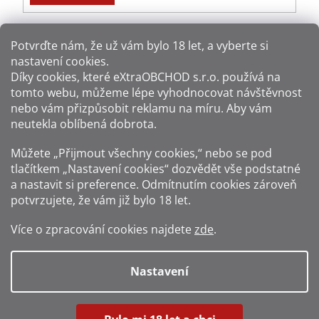
Potvrďte nám​​, že už vám bylo 18 let, a vyberte si
nastavení cookies.
Způsoby platby:
Díky cookies, které
eXtraOBCHOD s.r.o.
používá na
tomto webu, můžeme lépe vyhodnocovat návštěvnost
Způsoby dopravy:
nebo vám přizpůsobit reklamu na míru. Aby vám
neutekla oblíbená dobrota.
Sledujte nás na sítích:
Můžete „Přijmout všechny cookies,“ nebo se pod
tlačítkem „Nastavení cookies“ dozvědět vše podstatné
a nastavit si preference. Odmítnutím cookies zároveň
potvrzujete, že vám již
bylo 18 let
.
Zákaz prodeje alkoholu osobám mladším 18 let.
Více o zpracování cookies najdete
zde
.
Fotografie produktů jsou ilustrativní.
Nastavení
Vytvořil Shoptet