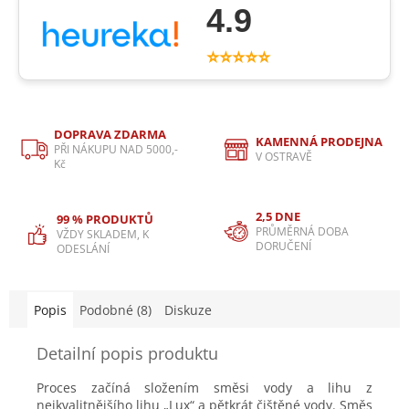
4.9
⭐⭐⭐⭐⭐
DOPRAVA ZDARMA
KAMENNÁ PRODEJNA
PŘI NÁKUPU NAD 5000,-
V OSTRAVĚ
Kč
2,5 DNE
99 % PRODUKTŮ
PRŮMĚRNÁ DOBA
VŽDY SKLADEM, K
DORUČENÍ
ODESLÁNÍ
Popis
Podobné (8)
Diskuze
Detailní popis produktu
Proces začíná složením směsi vody a lihu z
nejkvalitnějšího lihu „Lux“ a pětkrát čištěné vody. Směs