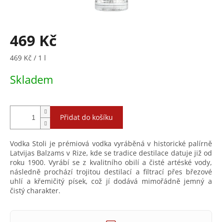
469 Kč
Měrná
469 Kč / 1 l
cena:
Skladem
Přidat do košíku
Vodka Stoli je prémiová vodka vyráběná v historické palírně
Latvijas Balzams v Rize, kde se tradice destilace datuje již od
roku 1900. Vyrábí se z kvalitního obilí a čisté artéské vody,
následně prochází trojitou destilací a filtrací přes březové
uhlí a křemičitý písek, což jí dodává mimořádně jemný a
čistý charakter.