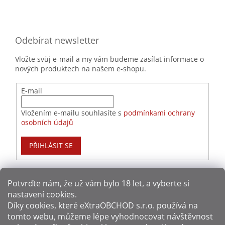
Odebírat newsletter
Vložte svůj e-mail a my vám budeme zasílat informace o
nových produktech na našem e-shopu.
E-mail
Vložením e-mailu souhlasíte s
podmínkami ochrany
osobních údajů
PŘIHLÁSIT SE
Potvrďte nám​​, že už vám bylo 18 let, a vyberte si
nastavení cookies.
Způsoby platby:
Díky cookies, které
eXtraOBCHOD s.r.o.
používá na
tomto webu, můžeme lépe vyhodnocovat návštěvnost
Způsoby dopravy: