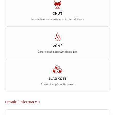
CHUŤ
Jemná žitná s charakterem birchwood filtrace
VŮNĚ
Čistá, obilná s jemným tónem žita
SLADKOST
Suchá, bez přidaného cukru
Detailní informace