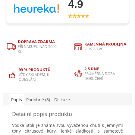
4.9
⭐⭐⭐⭐⭐
DOPRAVA ZDARMA
KAMENNÁ PRODEJNA
PŘI NÁKUPU NAD 5000,-
V OSTRAVĚ
Kč
2,5 DNE
99 % PRODUKTŮ
PRŮMĚRNÁ DOBA
VŽDY SKLADEM, K
DORUČENÍ
ODESLÁNÍ
Popis
Podobné (8)
Diskuze
Detailní popis produktu
Vodka Stoli je známá svou vyváženou chutí s jemnými
tóny citrusové kůry, lehké sladkosti a sametově