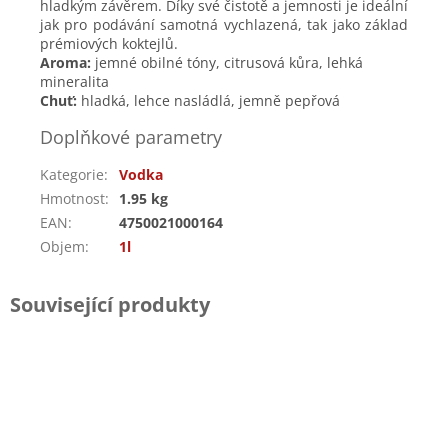
hladkým závěrem. Díky své čistotě a jemnosti je ideální
jak pro podávání samotná vychlazená, tak jako základ
prémiových koktejlů.
Aroma:
jemné obilné tóny, citrusová kůra, lehká
mineralita
Chuť:
hladká, lehce nasládlá, jemně pepřová
Doplňkové parametry
Kategorie
:
Vodka
Hmotnost
:
1.95 kg
EAN
:
4750021000164
Objem
:
1l
Související produkty