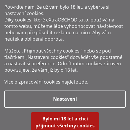
Potvrďte nám​​, že už vám bylo 18 let, a vyberte si
nastavení cookies.
Způsoby platby:
Díky cookies, které
eXtraOBCHOD s.r.o.
používá na
tomto webu, můžeme lépe vyhodnocovat návštěvnost
Způsoby dopravy:
nebo vám přizpůsobit reklamu na míru. Aby vám
neutekla oblíbená dobrota.
Sledujte nás na sítích:
Můžete „Přijmout všechny cookies,“ nebo se pod
tlačítkem „Nastavení cookies“ dozvědět vše podstatné
a nastavit si preference. Odmítnutím cookies zároveň
potvrzujete, že vám již
bylo 18 let
.
Zákaz prodeje alkoholu osobám mladším 18 let.
Více o zpracování cookies najdete
zde
.
Fotografie produktů jsou ilustrativní.
Nastavení
Vytvořil Shoptet
Bylo mi 18 let a chci
přijmout všechny cookies