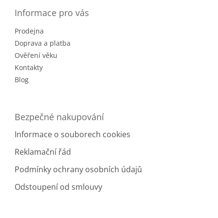
p
a
a
Informace pro vás
c
t
í
Prodejna
í
p
r
Doprava a platba
v
Ověření věku
k
Kontakty
y
v
Blog
ý
p
i
Bezpečné nakupování
s
u
Informace o souborech cookies
Reklamační řád
Podmínky ochrany osobních údajů
Odstoupení od smlouvy