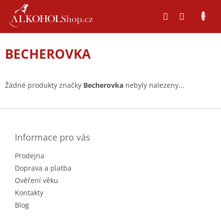
Přejít
na
obsah
BECHEROVKA
Žádné produkty značky
Becherovka
nebyly nalezeny...
Z
á
p
a
Informace pro vás
t
Prodejna
í
Doprava a platba
Ověření věku
Kontakty
Blog