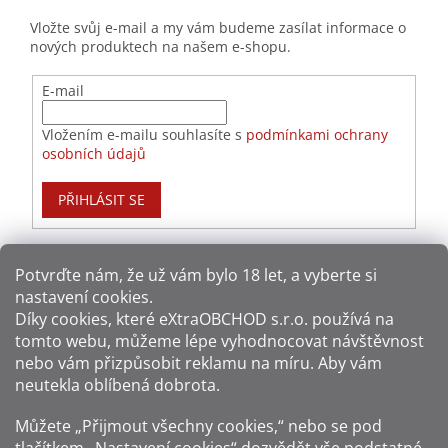
Vložte svůj e-mail a my vám budeme zasílat informace o
nových produktech na našem e-shopu.
E-mail
Vložením e-mailu souhlasíte s
podmínkami ochrany
osobních údajů
PŘIHLÁSIT SE
Potvrďte nám​​, že už vám bylo 18 let, a vyberte si
nastavení cookies.
Způsoby platby:
Díky cookies, které
eXtraOBCHOD s.r.o.
používá na
tomto webu, můžeme lépe vyhodnocovat návštěvnost
Způsoby dopravy:
nebo vám přizpůsobit reklamu na míru. Aby vám
neutekla oblíbená dobrota.
Sledujte nás na sítích:
Můžete „Přijmout všechny cookies,“ nebo se pod