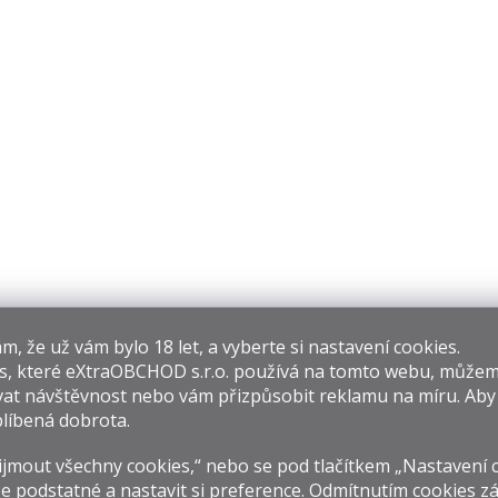
p
r
v
k
y
v
ý
p
i
s
u
​​, že už vám bylo 18 let, a vyberte si nastavení cookies.
s, které
eXtraOBCHOD s.r.o.
používá na tomto webu, můžem
at návštěvnost nebo vám přizpůsobit reklamu na míru. Ab
líbená dobrota.
jmout všechny cookies,“ nebo se pod tlačítkem „Nastavení 
e podstatné a nastavit si preference. Odmítnutím cookies z