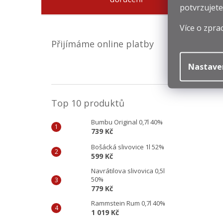
potvrzujete
Více o zpra
Přijímáme online platby
Nastave
Top 10 produktů
Bumbu Original 0,7l 40%
739 Kč
Bošácká slivovice 1l 52%
599 Kč
Navrátilova slivovica 0,5l
50%
779 Kč
Rammstein Rum 0,7l 40%
1 019 Kč