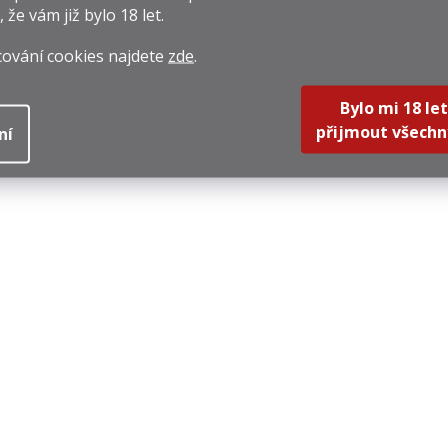
, že vám již
bylo 18 let
.
cování cookies najdete
zde
.
Bylo mi 18 let
přijmout všechn
ní