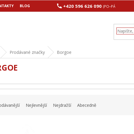
+420 596 626 090
NTAKTY
BLOG
(PO–PÁ 8:00–17:00
Prodávané značky
Borgoe
RGOE
odávanější
Nejlevnější
Nejdražší
Abecedně