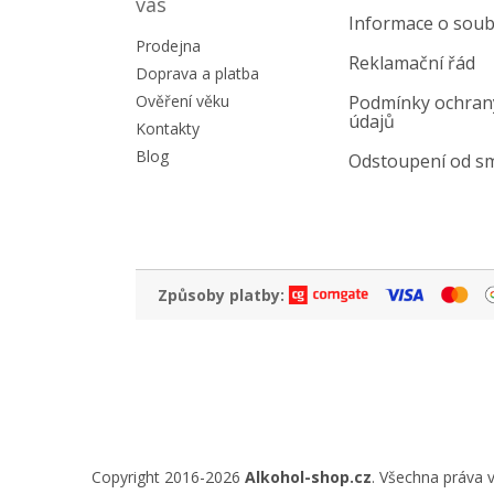
a
vás
Informace o soub
t
Prodejna
í
Reklamační řád
Doprava a platba
Ověření věku
Podmínky ochran
údajů
Kontakty
Blog
Odstoupení od s
Způsoby platby:
Copyright 2016-2026
Alkohol-shop.cz
. Všechna práva 