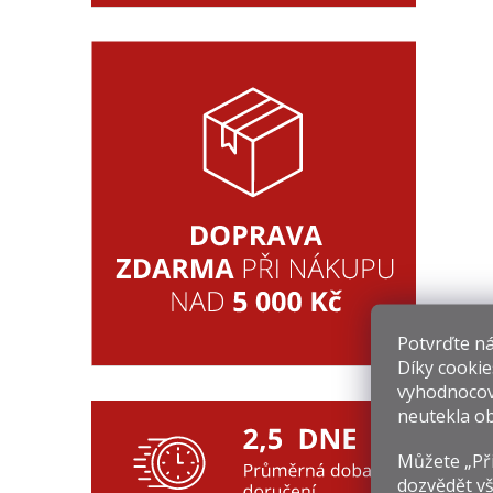
Potvrďte nám
Díky cookie
vyhodnocov
neutekla ob
Můžete „Při
dozvědět vš