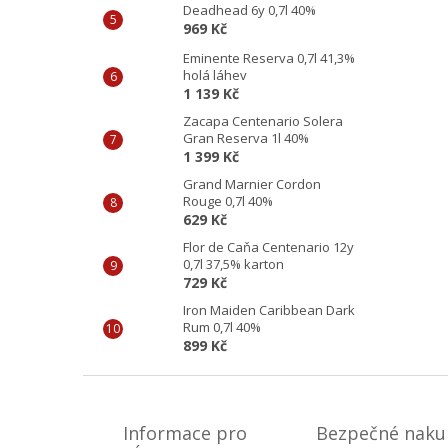
Deadhead 6y 0,7l 40%
969 Kč
Eminente Reserva 0,7l 41,3%
holá láhev
1 139 Kč
Zacapa Centenario Solera
Gran Reserva 1l 40%
1 399 Kč
Grand Marnier Cordon
Rouge 0,7l 40%
629 Kč
Flor de Caňa Centenario 12y
0,7l 37,5% karton
729 Kč
Iron Maiden Caribbean Dark
Rum 0,7l 40%
899 Kč
Z
á
p
Informace pro
Bezpečné naku