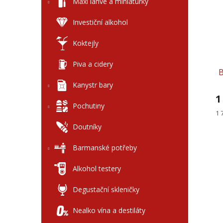
l
Maxi láhve a miniaturky
p
p
i
r
Investiční alkohol
s
o
p
d
Koktejly
r
u
o
k
Piva a cidery
d
t
B
u
ů
Kanystr bary
k
1
t
Pochutiny
ů
Mě
1 
ce
Doutníky
Barmanské potřeby
Alkohol testery
Degustační skleničky
Nealko vína a destiláty