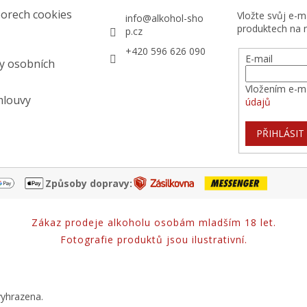
orech cookies
Vložte svůj e-
info
@
alkohol-sho
produktech na 
p.cz
+420 596 626 090
E-mail
y osobních
Vložením e-ma
mlouvy
údajů
PŘIHLÁSIT
Způsoby dopravy:
Zákaz prodeje alkoholu osobám mladším 18 let.
Fotografie produktů jsou ilustrativní.
vyhrazena.