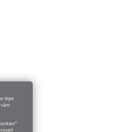
e lépe
y vám
cookies“
ároveň