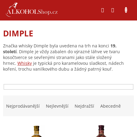
Přejít
na
obsah
DIMPLE
Značka whisky Dimple byla uvedena na trh na konci
19.
století
. Dimple je vždy zabalen do výrazné láhve ve tvaru
kosočtverce se sevřenými stranami jako stále složený
hrnec.
Whisky
je typická pro karamelovou sladkost, nádech
koření, trochu vanilkového dubu a žádný patrný kouř.
Ř
a
Nejprodávanější
Nejlevnější
Nejdražší
Abecedně
z
e
V
n
ý
í