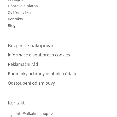
í
p
r
Doprava a platba
v
Ověření věku
k
Kontakty
y
v
Blog
ý
p
i
Bezpečné nakupování
s
u
Informace o souborech cookies
Reklamační řád
Podmínky ochrany osobních údajů
Odstoupení od smlouvy
Kontakt
info
@
alkohol-shop.cz