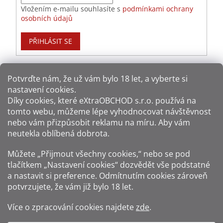
Vložením e-mailu souhlasíte s
podmínkami ochrany
osobních údajů
PŘIHLÁSIT SE
Potvrďte nám​​, že už vám bylo 18 let, a vyberte si
nastavení cookies.
Způsoby platby:
Díky cookies, které
eXtraOBCHOD s.r.o.
používá na
tomto webu, můžeme lépe vyhodnocovat návštěvnost
Způsoby dopravy:
nebo vám přizpůsobit reklamu na míru. Aby vám
neutekla oblíbená dobrota.
Sledujte nás na sítích:
Můžete „Přijmout všechny cookies,“ nebo se pod
tlačítkem „Nastavení cookies“ dozvědět vše podstatné
a nastavit si preference. Odmítnutím cookies zároveň
potvrzujete, že vám již
bylo 18 let
.
Zákaz prodeje alkoholu osobám mladším 18 let.
Více o zpracování cookies najdete
zde
.
Fotografie produktů jsou ilustrativní.