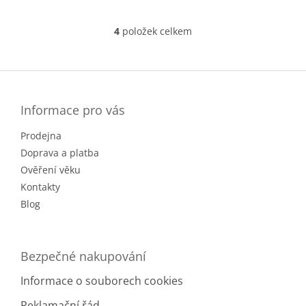
4
položek celkem
O
v
l
Z
á
á
d
p
a
a
Informace pro vás
c
t
í
Prodejna
í
p
r
Doprava a platba
v
Ověření věku
k
Kontakty
y
v
Blog
ý
p
i
Bezpečné nakupování
s
u
Informace o souborech cookies
Reklamační řád