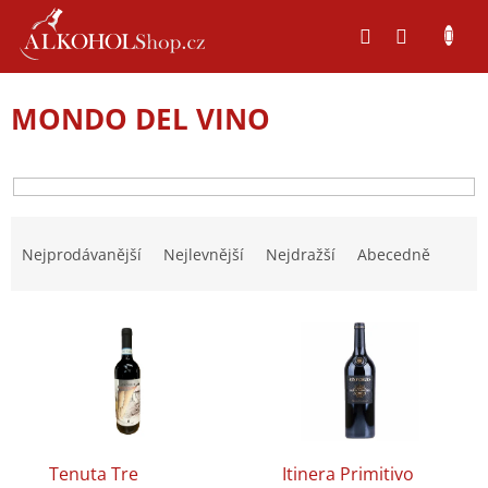
Přejít
na
obsah
MONDO DEL VINO
Ř
a
Nejprodávanější
Nejlevnější
Nejdražší
Abecedně
z
e
V
n
ý
í
p
p
i
r
s
o
p
d
r
u
Tenuta Tre
Itinera Primitivo