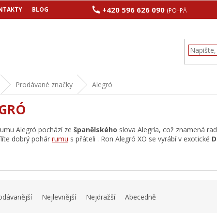
+420 596 626 090
NTAKTY
BLOG
(PO–PÁ 8:00–17:00
Prodávané značky
Alegró
EGRÓ
rumu Alegró pochází ze
španělského
slova Alegría, což znamená rados
ílíte dobrý pohár
rumu
s přáteli . Ron Alegró XO se vyrábí v exotické
D
odávanější
Nejlevnější
Nejdražší
Abecedně