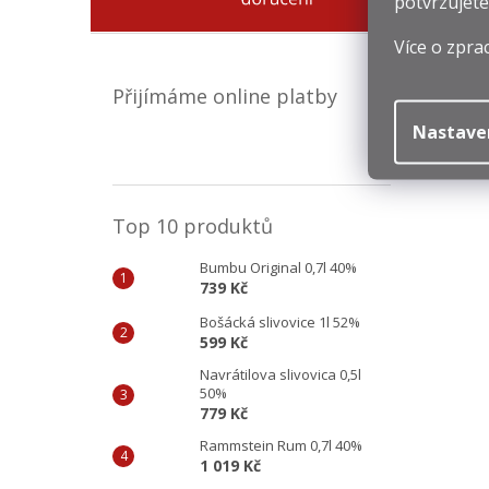
potvrzujete
Více o zpra
Přijímáme online platby
Nastave
Top 10 produktů
Bumbu Original 0,7l 40%
739 Kč
Bošácká slivovice 1l 52%
599 Kč
Navrátilova slivovica 0,5l
50%
779 Kč
Rammstein Rum 0,7l 40%
1 019 Kč