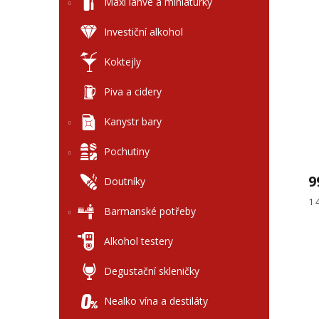
l
Maxi láhve a miniaturky
V
n
ý
í
Investiční alkohol
p
p
i
r
Koktejly
s
o
p
d
Piva a cidery
r
u
Kanystr bary
o
k
d
t
Pochutiny
u
ů
k
9
Doutníky
t
ů
Mě
1 
Barmanské potřeby
ce
Alkohol testery
Degustační skleničky
Nealko vína a destiláty