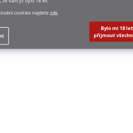
, že vám již
bylo 18 let
.
cování cookies najdete
zde
.
Bylo mi 18 let
přijmout všechn
ní