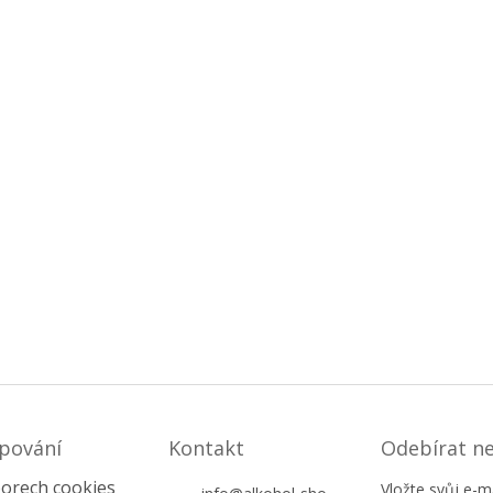
pování
Kontakt
Odebírat n
orech cookies
Vložte svůj e-