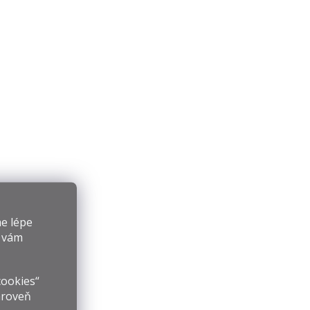
e lépe
y vám
cookies“
ároveň