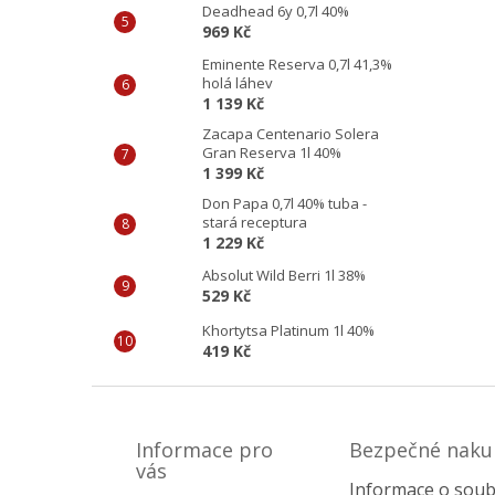
Deadhead 6y 0,7l 40%
969 Kč
Eminente Reserva 0,7l 41,3%
holá láhev
1 139 Kč
Zacapa Centenario Solera
Gran Reserva 1l 40%
1 399 Kč
Don Papa 0,7l 40% tuba -
stará receptura
1 229 Kč
Absolut Wild Berri 1l 38%
529 Kč
Khortytsa Platinum 1l 40%
419 Kč
Z
á
p
Informace pro
Bezpečné naku
a
vás
Informace o soub
t