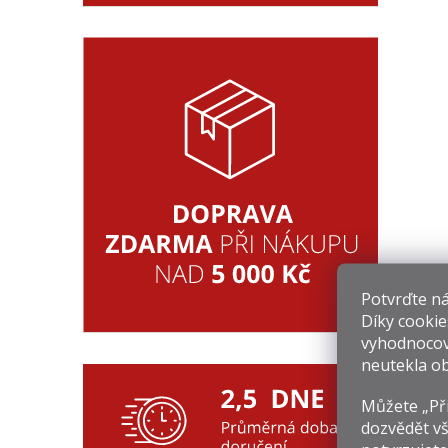
Potvrďte nám
Díky cookie
vyhodnocov
neutekla ob
Můžete „Při
dozvědět vš