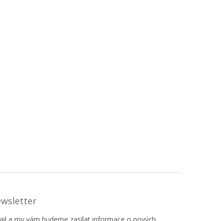
ewsletter
mail a my vám budeme zasílat informace o nových