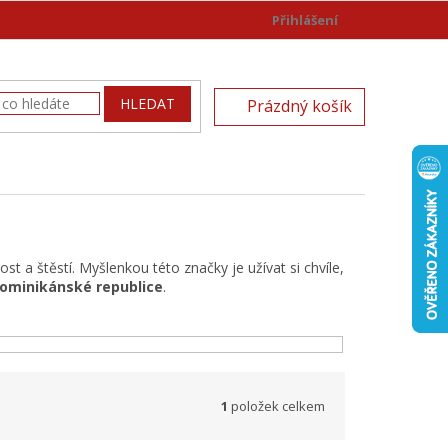
Přihlášení
)
NÁKUPNÍ
HLEDAT
Prázdný košík
KOŠÍK
t a štěstí. Myšlenkou této značky je užívat si chvíle,
ominikánské republice
.
1
položek celkem