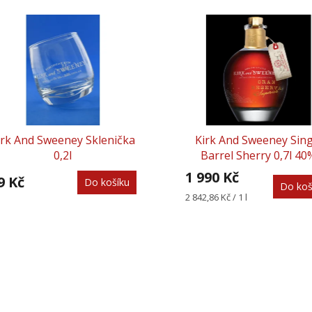
irk And Sweeney Sklenička
Kirk And Sweeney Sing
0,2l
Barrel Sherry 0,7l 40
1 990 Kč
9 Kč
Do košíku
Do koš
Měrná
2 842,86 Kč / 1 l
cena: