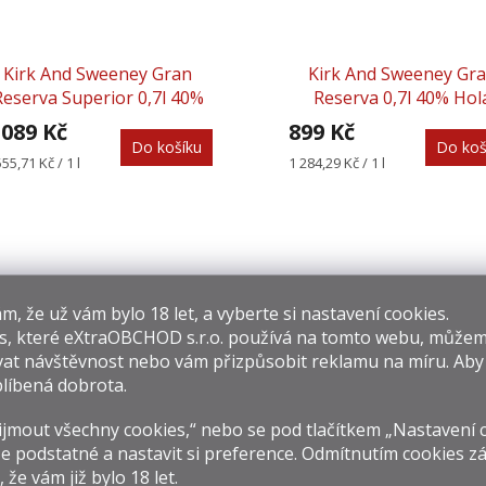
Kirk And Sweeney Gran
Kirk And Sweeney Gr
Reserva Superior 0,7l 40%
Reserva 0,7l 40% Hol
Holá Láhev
Láhev
 089 Kč
899 Kč
Do košíku
Do koš
rná
Měrná
555,71 Kč / 1 l
1 284,29 Kč / 1 l
na:
cena:
​​, že už vám bylo 18 let, a vyberte si nastavení cookies.
s, které
eXtraOBCHOD s.r.o.
používá na tomto webu, můžem
at návštěvnost nebo vám přizpůsobit reklamu na míru. Ab
líbená dobrota.
Kirk And Sweeney Reserva
Kirk And Sweeney XO 0
jmout všechny cookies,“ nebo se pod tlačítkem „Nastavení 
0,7l 40%
65,5%
e podstatné a nastavit si preference. Odmítnutím cookies z
89 Kč
5 890 Kč
, že vám již
bylo 18 let
.