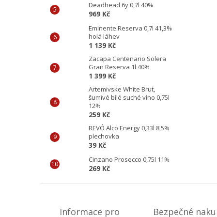
Deadhead 6y 0,7l 40%
969 Kč
Eminente Reserva 0,7l 41,3%
holá láhev
1 139 Kč
Zacapa Centenario Solera
Gran Reserva 1l 40%
1 399 Kč
Artemivske White Brut,
šumivé bílé suché víno 0,75l
12%
259 Kč
REVÓ Alco Energy 0,33l 8,5%
plechovka
39 Kč
Cinzano Prosecco 0,75l 11%
269 Kč
Z
á
p
Informace pro
Bezpečné naku