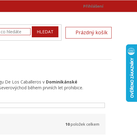
Přihlášení
)
NÁKUPNÍ
HLEDAT
Prázdný košík
KOŠÍK
gu De Los Caballeros v
Dominikánské
 severovýchod během prvních let prohibice.
10
položek celkem