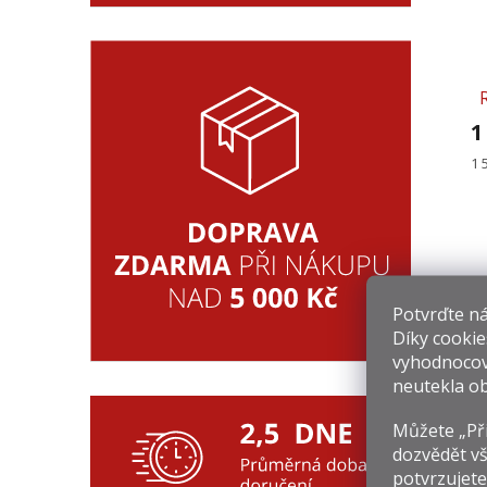
1
Mě
1 
ce
Potvrďte nám
Díky cookie
vyhodnocov
neutekla ob
Můžete „Při
dozvědět vš
9
potvrzujete