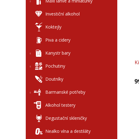
l
Maxi láhve a miniaturky
V
n
ý
í
Investiční alkohol
p
p
i
r
Koktejly
s
o
p
d
Piva a cidery
r
u
Kanystr bary
o
k
d
t
K
Pochutiny
u
ů
k
Doutníky
9
t
ů
Barmanské potřeby
Alkohol testery
Degustační skleničky
Nealko vína a destiláty