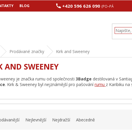
+420 596 626 090
NTAKTY
BLOG
(PO–PÁ 8:00–17:00
Prodávané značky
Kirk and Sweeney
K AND SWEENEY
Sweeney je značka rumu od společnosti
3Badge
destilovaná v Santia
ice
. Kirk & Sweeney byl nejznámější pro pašování
rumu
z Karibiku na
odávanější
Nejlevnější
Nejdražší
Abecedně