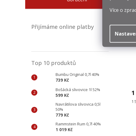
Mě
1 
Více o zpra
ce
Přijímáme online platby
Nastave
Top 10 produktů
Bumbu Original 0,7l 40%
739 Kč
Bošácká slivovice 1l 52%
1
599 Kč
Mě
1 
Navrátilova slivovica 0,5l
ce
50%
779 Kč
Rammstein Rum 0,7l 40%
1 019 Kč