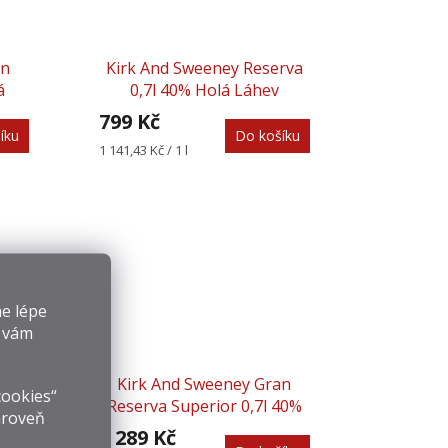
an
Kirk And Sweeney Reserva
á
0,7l 40% Holá Láhev
799 Kč
íku
Do košíku
Měrná
1 141,43 Kč / 1 l
cena:
e lépe
y vám
,7l
Kirk And Sweeney Gran
cookies“
Reserva Superior 0,7l 40%
ároveň
1 289 Kč