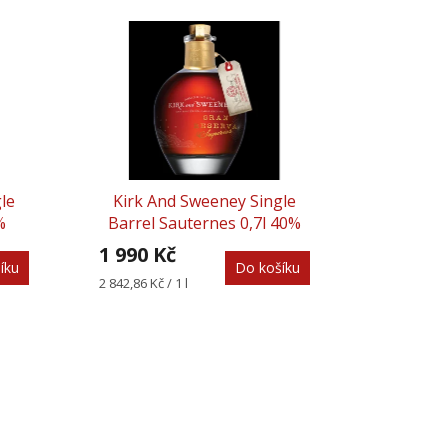
le
Kirk And Sweeney Single
%
Barrel Sauternes 0,7l 40%
1 990 Kč
íku
Do košíku
Měrná
2 842,86 Kč / 1 l
cena: