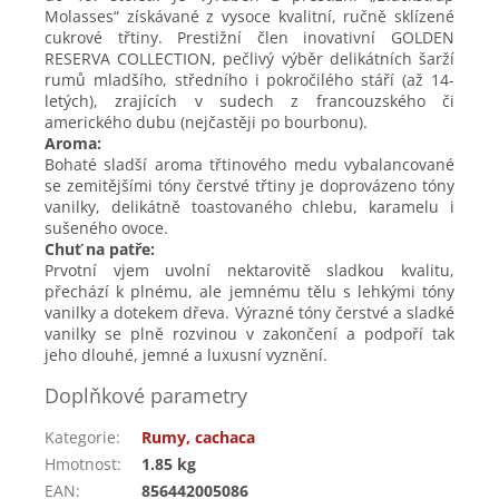
Molasses“ získávané z vysoce kvalitní, ručně sklízené
cukrové třtiny. Prestižní člen inovativní GOLDEN
RESERVA COLLECTION, pečlivý výběr delikátních šarží
rumů mladšího, středního i pokročilého stáří (až 14-
letých), zrajících v sudech z francouzského či
amerického dubu (nejčastěji po bourbonu).
Aroma:
Bohaté sladší aroma třtinového medu vybalancované
se zemitějšími tóny čerstvé třtiny je doprovázeno tóny
vanilky, delikátně toastovaného chlebu, karamelu i
sušeného ovoce.
Chuť na patře:
Prvotní vjem uvolní nektarovitě sladkou kvalitu,
přechází k plnému, ale jemnému tělu s lehkými tóny
vanilky a dotekem dřeva. Výrazné tóny čerstvé a sladké
vanilky se plně rozvinou v zakončení a podpoří tak
jeho dlouhé, jemné a luxusní vyznění.
Doplňkové parametry
Kategorie
:
Rumy, cachaca
Hmotnost
:
1.85 kg
EAN
:
856442005086