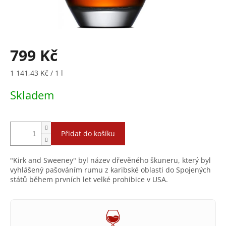
799 Kč
Měrná
1 141,43 Kč / 1 l
cena:
Skladem
Přidat do košíku
"Kirk and Sweeney" byl název dřevěného škuneru, který byl
vyhlášený pašováním rumu z karibské oblasti do Spojených
států během prvních let velké prohibice v USA.