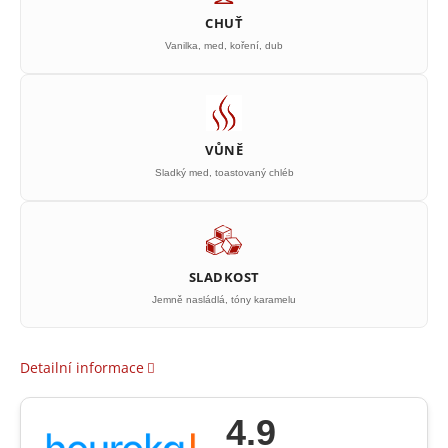
CHUŤ
Vanilka, med, koření, dub
VŮNĚ
Sladký med, toastovaný chléb
SLADKOST
Jemně nasládlá, tóny karamelu
Detailní informace
4.9