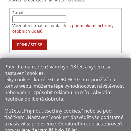
E-mail
Vložením e-mailu souhlasíte s
podmínkami ochrany
osobních údajů
PŘIHLÁSIT SE
Potvrďte nám​​, že už vám bylo 18 let, a vyberte si
nastavení cookies.
Způsoby platby:
Díky cookies, které
eXtraOBCHOD s.r.o.
používá na
tomto webu, můžeme lépe vyhodnocovat návštěvnost
Způsoby dopravy:
nebo vám přizpůsobit reklamu na míru. Aby vám
neutekla oblíbená dobrota.
Sledujte nás na sítích:
Můžete „Přijmout všechny cookies,“ nebo se pod
tlačítkem „Nastavení cookies“ dozvědět vše podstatné
a nastavit si preference. Odmítnutím cookies zároveň
potvrzujete, že vám již
bylo 18 let
.