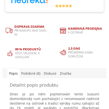
⭐⭐⭐⭐⭐
DOPRAVA ZDARMA
KAMENNÁ PRODEJNA
PŘI NÁKUPU NAD 5000,-
V OSTRAVĚ
Kč
2,5 DNE
99 % PRODUKTŮ
PRŮMĚRNÁ DOBA
VŽDY SKLADEM, K
DORUČENÍ
ODESLÁNÍ
Popis
Podobné (8)
Diskuze
Značka
Detailní popis produktu
Dnes je po něm pojmenován tento luxusní
dominikánský rum pocházející z renomované rodinné
destilerie na ostrově s tradicí výroby rumu sahající až
do 19. století. Je vyráběn z prestižní „Blackstrap