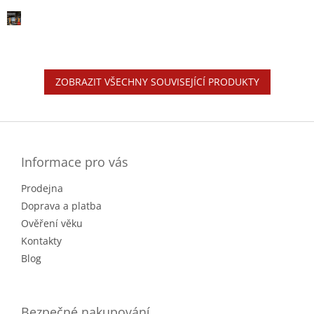
ZOBRAZIT VŠECHNY SOUVISEJÍCÍ PRODUKTY
Z
á
p
a
Informace pro vás
t
Prodejna
í
Doprava a platba
Ověření věku
Kontakty
Blog
Bezpečné nakupování