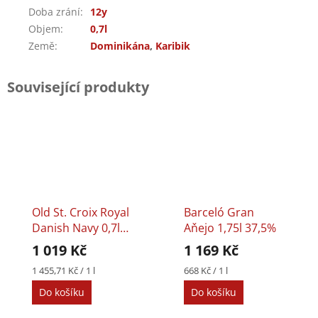
Doba zrání
:
12y
Objem
:
0,7l
Země
:
Dominikána
,
Karibik
Související produkty
Old St. Croix Royal
Barceló Gran
Danish Navy 0,7l
Aňejo 1,75l 37,5%
40%
1 019 Kč
1 169 Kč
Měrná
Měrná
1 455,71 Kč / 1 l
668 Kč / 1 l
cena:
cena:
Do košíku
Do košíku