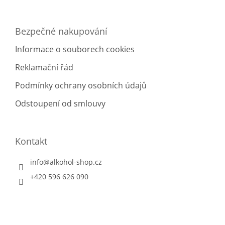
ý
p
i
Bezpečné nakupování
s
u
Informace o souborech cookies
Reklamační řád
Podmínky ochrany osobních údajů
Odstoupení od smlouvy
Kontakt
info
@
alkohol-shop.cz
+420 596 626 090