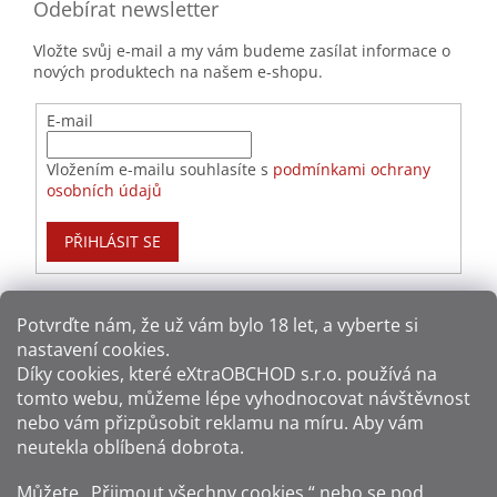
Odebírat newsletter
Vložte svůj e-mail a my vám budeme zasílat informace o
nových produktech na našem e-shopu.
E-mail
Vložením e-mailu souhlasíte s
podmínkami ochrany
osobních údajů
PŘIHLÁSIT SE
Potvrďte nám​​, že už vám bylo 18 let, a vyberte si
nastavení cookies.
Způsoby platby:
Díky cookies, které
eXtraOBCHOD s.r.o.
používá na
tomto webu, můžeme lépe vyhodnocovat návštěvnost
Způsoby dopravy:
nebo vám přizpůsobit reklamu na míru. Aby vám
neutekla oblíbená dobrota.
Sledujte nás na sítích:
Můžete „Přijmout všechny cookies,“ nebo se pod