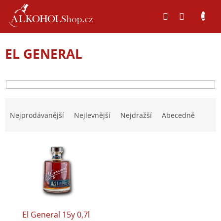
Přejít
na
obsah
EL GENERAL
Ř
a
Nejprodávanější
Nejlevnější
Nejdražší
Abecedně
z
e
V
n
ý
í
p
p
i
r
s
o
p
d
r
u
El General 15y 0,7l