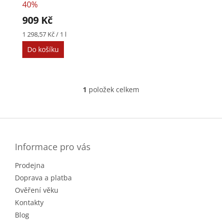
o
k
40%
d
t
909 Kč
u
ů
k
Měrná
1 298,57 Kč / 1 l
cena:
t
Do košíku
ů
1
položek celkem
O
v
l
Z
á
á
d
p
a
a
Informace pro vás
c
t
í
Prodejna
í
p
r
Doprava a platba
v
Ověření věku
k
Kontakty
y
v
Blog