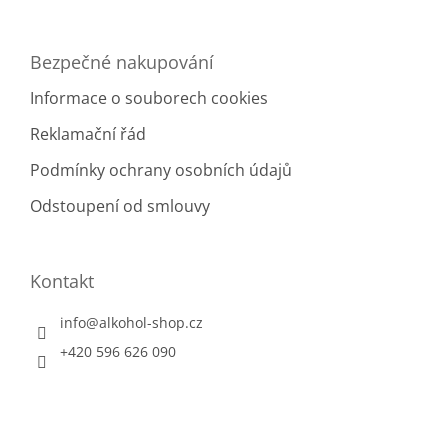
ý
p
i
Bezpečné nakupování
s
u
Informace o souborech cookies
Reklamační řád
Podmínky ochrany osobních údajů
Odstoupení od smlouvy
Kontakt
info
@
alkohol-shop.cz
+420 596 626 090