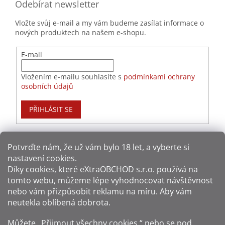
Odebírat newsletter
Vložte svůj e-mail a my vám budeme zasílat informace o
nových produktech na našem e-shopu.
E-mail
Vložením e-mailu souhlasíte s
podmínkami ochrany
osobních údajů
PŘIHLÁSIT SE
Potvrďte nám​​, že už vám bylo 18 let, a vyberte si
nastavení cookies.
Způsoby platby:
Díky cookies, které
eXtraOBCHOD s.r.o.
používá na
tomto webu, můžeme lépe vyhodnocovat návštěvnost
Způsoby dopravy:
nebo vám přizpůsobit reklamu na míru. Aby vám
neutekla oblíbená dobrota.
Sledujte nás na sítích:
Můžete „Přijmout všechny cookies,“ nebo se pod