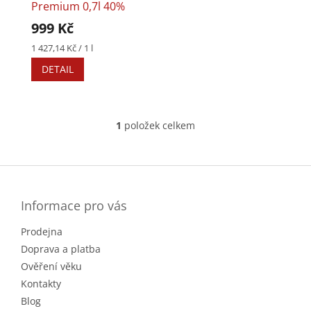
o
k
Premium 0,7l 40%
d
t
999 Kč
u
ů
k
Měrná
1 427,14 Kč / 1 l
cena:
t
DETAIL
ů
1
položek celkem
O
v
l
Z
á
á
d
p
a
a
Informace pro vás
c
t
í
Prodejna
í
p
r
Doprava a platba
v
Ověření věku
k
Kontakty
y
v
Blog