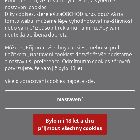
Potvrďte nám​​, že už vám bylo 18 let, a vyberte si
nastavení cookies.
Způsoby platby:
Díky cookies, které
eXtraOBCHOD s.r.o.
používá na
tomto webu, můžeme lépe vyhodnocovat návštěvnost
Způsoby dopravy:
nebo vám přizpůsobit reklamu na míru. Aby vám
neutekla oblíbená dobrota.
Sledujte nás na sítích:
Můžete „Přijmout všechny cookies,“ nebo se pod
tlačítkem „Nastavení cookies“ dozvědět vše podstatné
a nastavit si preference. Odmítnutím cookies zároveň
potvrzujete, že vám již
bylo 18 let
.
Zákaz prodeje alkoholu osobám mladším 18 let.
Více o zpracování cookies najdete
zde
.
Fotografie produktů jsou ilustrativní.
Nastavení
Vytvořil Shoptet
Bylo mi 18 let a chci
přijmout všechny cookies
Copyright 2016-2026
Alkohol-shop.cz
. Všechna práva vyhrazena.