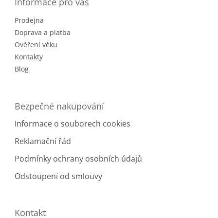
a
Informace pro vás
c
t
í
Prodejna
í
p
r
Doprava a platba
v
Ověření věku
k
Kontakty
y
v
Blog
ý
p
i
Bezpečné nakupování
s
u
Informace o souborech cookies
Reklamační řád
Podmínky ochrany osobních údajů
Odstoupení od smlouvy
Kontakt