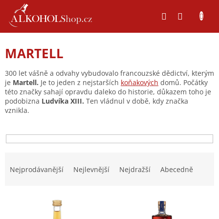
Přejít
na
obsah
MARTELL
300 let vášně a odvahy vybudovalo francouzské dědictví, kterým
je
Martell.
Je to jeden z nejstarších
koňakových
domů. Počátky
této značky sahají opravdu daleko do historie, důkazem toho je
podobizna
Ludvíka XIII.
Ten vládnul v době, kdy značka
vznikla.
Ř
a
Nejprodávanější
Nejlevnější
Nejdražší
Abecedně
z
e
V
n
ý
í