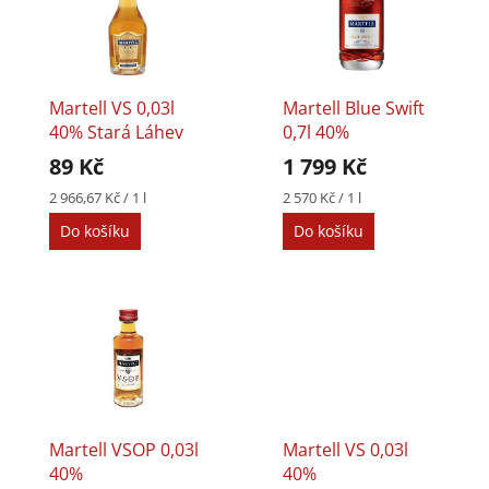
p
p
i
r
s
o
p
d
r
u
Martell VS 0,03l
Martell Blue Swift
o
k
40% Stará Láhev
0,7l 40%
d
t
89 Kč
1 799 Kč
u
ů
k
Měrná
Měrná
2 966,67 Kč / 1 l
2 570 Kč / 1 l
cena:
cena:
t
Do košíku
Do košíku
ů
Martell VSOP 0,03l
Martell VS 0,03l
40%
40%