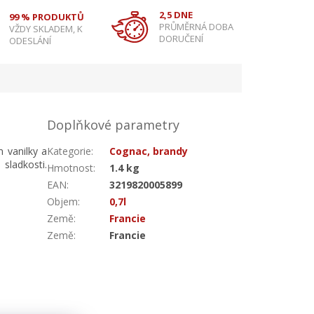
2,5 DNE
99 % PRODUKTŮ
PRŮMĚRNÁ DOBA
VŽDY SKLADEM, K
DORUČENÍ
ODESLÁNÍ
Doplňkové parametry
 vanilky a
Kategorie
:
Cognac, brandy
sladkosti.
Hmotnost
:
1.4 kg
EAN
:
3219820005899
Objem
:
0,7l
Země
:
Francie
Země
:
Francie