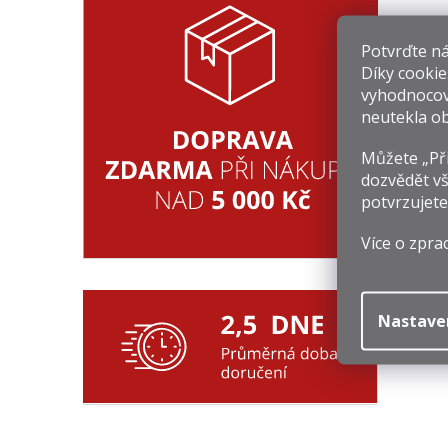
Potvrďte nám
Díky cookie
vyhodnocov
M
neutekla ob
Můžete „Při
8
dozvědět vš
Mě
1 
potvrzujete
ce
Více o zpra
Nastave