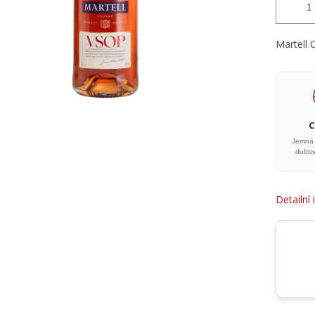
Martell 
Jemná v
dubov
Detailní