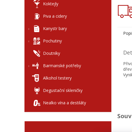
Koktejly
Piva a cidery
Kanystr bary
Popi
Pochutiny
Det
Doutníky
Přiv
Barmanské potřeby
dřev
Vyni
Alkohol testery
Degustační skleničky
Nealko vína a destiláty
Souv