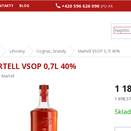
+420 596 626 090
NTAKTY
BLOG
(PO–PÁ 8:00–17:00
Lihoviny
Cognac, brandy
Martell VSOP 0,7l 40%
TELL VSOP 0,7L 40%
:
Martell
1 1
Měrná
1 698,57 
cena:
Skla