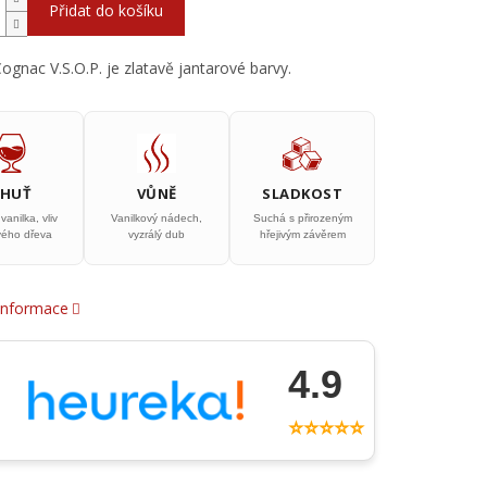
Přidat do košíku
Cognac V.S.O.P. je zlatavě jantarové barvy.
CHUŤ
VŮNĚ
SLADKOST
anilka, vliv
Vanilkový nádech,
Suchá s přirozeným
ého dřeva
vyzrálý dub
hřejivým závěrem
 informace
4.9
⭐⭐⭐⭐⭐