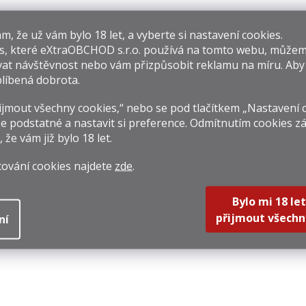
​​, že už vám bylo 18 let, a vyberte si nastavení cookies.
s, které
eXtraOBCHOD s.r.o.
používá na tomto webu, můžem
at návštěvnost nebo vám přizpůsobit reklamu na míru. Ab
etaxa 12* Zeus
Carlos I Brandy
Arar
líbená dobrota.
Edition 0,7l 40%
0,7l 40%
10y 
jmout všechny cookies,“ nebo se pod tlačítkem „Nastavení 
49 Kč
699 Kč
869 
e podstatné a nastavit si preference. Odmítnutím cookies z
rná
Měrná
Měrná
212,86 Kč / 1 l
998,57 Kč / 1 l
1 241,4
, že vám již
bylo 18 let
.
na:
cena:
cena:
Do košíku
Do košíku
Do k
cování cookies najdete
zde
.
Bylo mi 18 let
přijmout všechn
ní