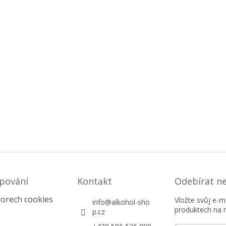
pování
Kontakt
Odebírat n
orech cookies
Vložte svůj e-
info
@
alkohol-sho
produktech na 
p.cz