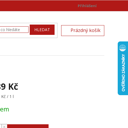
Přihlášení
)
NÁKUPNÍ
HLEDAT
Prázdný košík
KOŠÍK
89 Kč
Kč / 1 l
dem