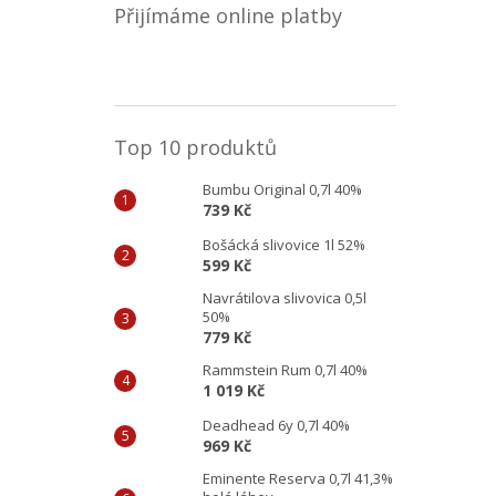
Přijímáme online platby
Top 10 produktů
Bumbu Original 0,7l 40%
739 Kč
Bošácká slivovice 1l 52%
599 Kč
Navrátilova slivovica 0,5l
50%
779 Kč
Rammstein Rum 0,7l 40%
1 019 Kč
Deadhead 6y 0,7l 40%
969 Kč
Eminente Reserva 0,7l 41,3%