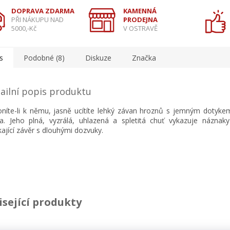
DOPRAVA ZDARMA
KAMENNÁ
PŘI NÁKUPU NAD
PRODEJNA
5000,-Kč
V OSTRAVĚ
s
Podobné (8)
Diskuze
Značka
ailní popis produktu
oníte-li k němu, jasně ucítíte lehký závan hroznů s jemným dotykem
a. Jeho plná, vyzrálá, uhlazená a spletitá chuť vykazuje náznaky 
kající závěr s dlouhými dozvuky.
isející produkty