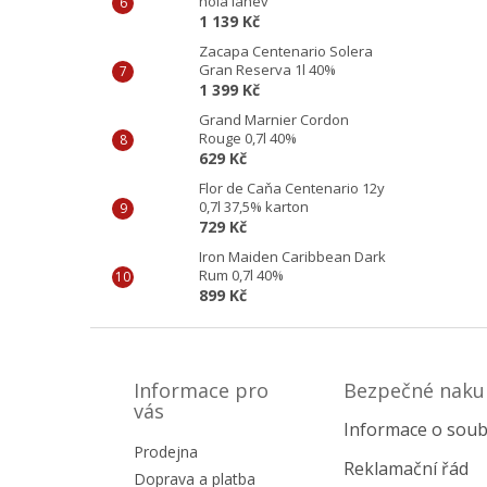
holá láhev
1 139 Kč
Zacapa Centenario Solera
Gran Reserva 1l 40%
1 399 Kč
Grand Marnier Cordon
Rouge 0,7l 40%
629 Kč
Flor de Caňa Centenario 12y
0,7l 37,5% karton
729 Kč
Iron Maiden Caribbean Dark
Rum 0,7l 40%
899 Kč
Z
á
p
Informace pro
Bezpečné naku
a
vás
Informace o soub
t
Prodejna
í
Reklamační řád
Doprava a platba