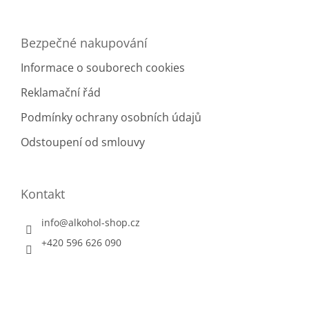
ý
p
i
Bezpečné nakupování
s
u
Informace o souborech cookies
Reklamační řád
Podmínky ochrany osobních údajů
Odstoupení od smlouvy
Kontakt
info
@
alkohol-shop.cz
+420 596 626 090