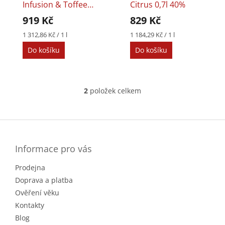
o
k
Infusion & Toffee
Citrus 0,7l 40%
d
t
0,7l 40%
919 Kč
829 Kč
u
ů
k
Měrná
Měrná
1 312,86 Kč / 1 l
1 184,29 Kč / 1 l
cena:
cena:
t
Do košíku
Do košíku
ů
2
položek celkem
O
v
l
Z
á
á
d
p
a
a
Informace pro vás
c
t
í
Prodejna
í
p
r
Doprava a platba
v
Ověření věku
k
Kontakty
y
v
Blog