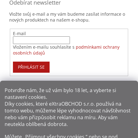
Odebírat newsletter
Vložte svůj e-mail a my vám budeme zasílat informace o
nových produktech na našem e-shopu.
E-mail
Vložením e-mailu souhlasíte s
podmínkami ochrany
osobních údajů
PŘIHLÁSIT SE
Potvrďte nám​​, že už vám bylo 18 let, a vyberte si
nastavení cookies.
Způsoby platby:
Díky cookies, které
eXtraOBCHOD s.r.o.
používá na
tomto webu, můžeme lépe vyhodnocovat návštěvnost
Způsoby dopravy:
nebo vám přizpůsobit reklamu na míru. Aby vám
neutekla oblíbená dobrota.
Sledujte nás na sítích:
Můžete „Přijmout všechny cookies,“ nebo se pod