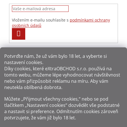
Vložením e-mailu souhlasíte s
podmínkami ochrany
osobních údajů
PŘIHLÁSIT
SE
Potvrďte nám​​, že už vám bylo 18 let, a vyberte si
nastavení cookies.
Způsoby platby:
Díky cookies, které
eXtraOBCHOD s.r.o.
používá na
tomto webu, můžeme lépe vyhodnocovat návštěvnost
Způsoby dopravy:
nebo vám přizpůsobit reklamu na míru. Aby vám
neutekla oblíbená dobrota.
Sledujte nás na sítích:
Můžete „Přijmout všechny cookies,“ nebo se pod
tlačítkem „Nastavení cookies“ dozvědět vše podstatné
a nastavit si preference. Odmítnutím cookies zároveň
potvrzujete, že vám již
bylo 18 let
.