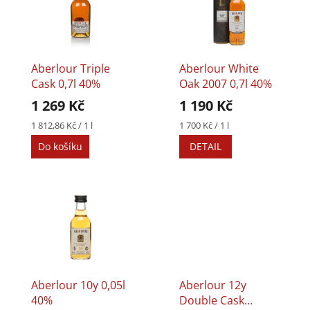
p
p
i
r
s
o
p
d
r
u
Aberlour Triple
Aberlour White
o
k
Cask 0,7l 40%
Oak 2007 0,7l 40%
d
t
1 269 Kč
1 190 Kč
u
ů
k
Měrná
Měrná
1 812,86 Kč / 1 l
1 700 Kč / 1 l
cena:
cena:
t
Do košíku
DETAIL
ů
Aberlour 10y 0,05l
Aberlour 12y
40%
Double Cask