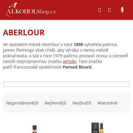
Přejít
na
obsah
ABERLOUR
Ve skotském městě Aberlour v roce
1898
vyhořela palírna.
James Flemingo však chtěl, aby výroba v tomto městě
pokračovala, a tak v roce 1979 palírnu postavil znovu a zároveň
založil stejnojmennou značku
whisky
. Tato značka
patří
francouzské společnosti
Pernod Ricard
.
Ř
a
Nejprodávanější
Nejlevnější
Nejdražší
Abecedně
z
e
V
n
ý
í