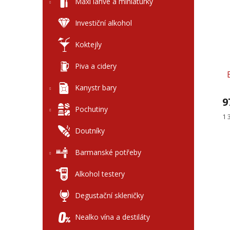
l
Maxi láhve a miniaturky
p
p
i
r
Investiční alkohol
s
o
p
d
Koktejly
r
u
o
k
Piva a cidery
d
t
u
ů
Kanystr bary
k
9
t
Pochutiny
ů
Mě
1 
ce
Doutníky
Barmanské potřeby
Alkohol testery
Degustační skleničky
Nealko vína a destiláty