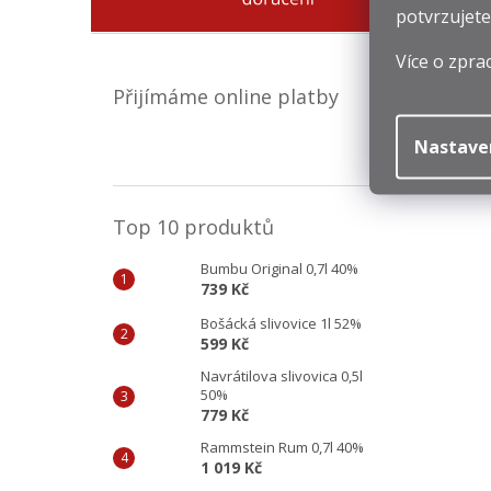
potvrzujete
Více o zpra
Přijímáme online platby
Nastave
Top 10 produktů
Bumbu Original 0,7l 40%
739 Kč
Bošácká slivovice 1l 52%
599 Kč
Navrátilova slivovica 0,5l
50%
779 Kč
Rammstein Rum 0,7l 40%
1 019 Kč