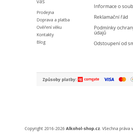
a
vás
Informace o soub
t
Prodejna
í
Reklamační řád
Doprava a platba
Ověření věku
Podmínky ochran
údajů
Kontakty
Blog
Odstoupení od s
Způsoby platby:
Copyright 2016-2026
Alkohol-shop.cz
. Všechna práva 