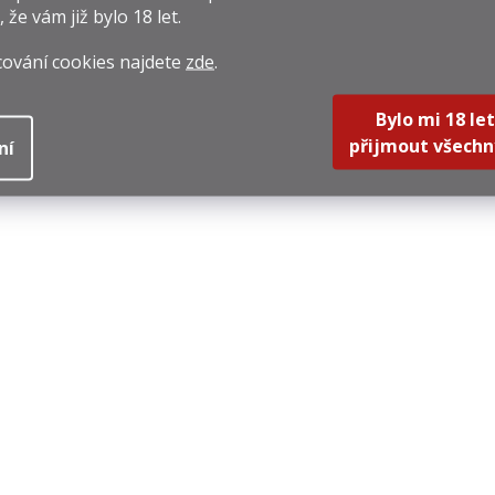
, že vám již
bylo 18 let
.
cování cookies najdete
zde
.
Bylo mi 18 let
přijmout všechn
ní