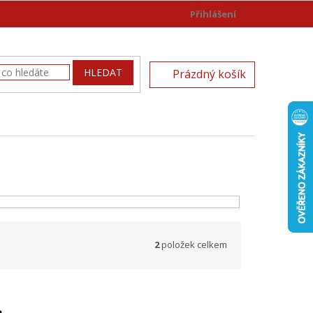
Přihlášení
)
NÁKUPNÍ
HLEDAT
Prázdný košík
KOŠÍK
2
položek celkem