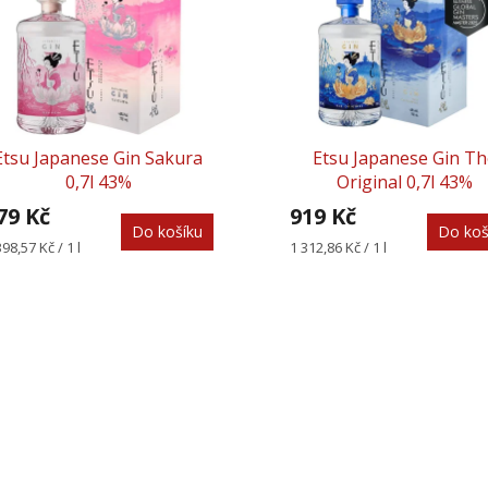
Etsu Japanese Gin Sakura
Etsu Japanese Gin Th
0,7l 43%
Original 0,7l 43%
79 Kč
919 Kč
Do košíku
Do koš
rná
Měrná
398,57 Kč / 1 l
1 312,86 Kč / 1 l
na:
cena:
O
v
l
á
d
a
c
í