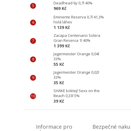
Deadhead 6y 0,7l 40%
969 Kč
Eminente Reserva 0,7l 41,3%
holá láhev
1 139 Kč
Zacapa Centenario Solera
Gran Reserva 1l 40%
1 399 Kč
Jagermeister Orange 0,04l
33%
55 Kč
Jagermeister Orange 0,02l
33%
35 Kč
SHAKE koktejl Sexx on the
Beach 0,33l 5%
39 Kč
Z
á
p
Informace pro
Bezpečné naku