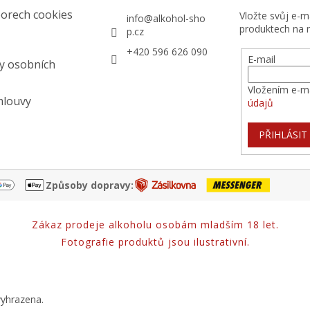
orech cookies
Vložte svůj e-
info
@
alkohol-sho
produktech na 
p.cz
+420 596 626 090
E-mail
y osobních
Vložením e-ma
mlouvy
údajů
PŘIHLÁSIT
Způsoby dopravy:
Zákaz prodeje alkoholu osobám mladším 18 let.
Fotografie produktů jsou ilustrativní.
vyhrazena.