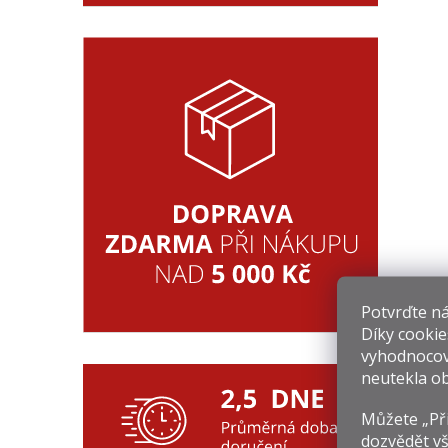
Potvrďte nám
Díky cookie
vyhodnocov
neutekla ob
Můžete „Při
dozvědět vš