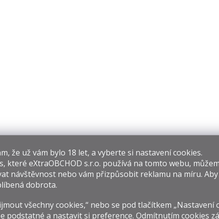
p
r
v
k
y
v
ý
p
i
s
u
​​, že už vám bylo 18 let, a vyberte si nastavení cookies.
s, které
eXtraOBCHOD s.r.o.
používá na tomto webu, můžem
at návštěvnost nebo vám přizpůsobit reklamu na míru. Ab
líbená dobrota.
jmout všechny cookies,“ nebo se pod tlačítkem „Nastavení 
e podstatné a nastavit si preference. Odmítnutím cookies z