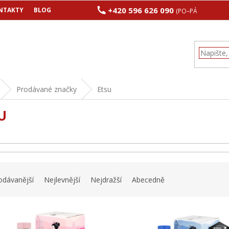
+420 596 626 090
NTAKTY
BLOG
(PO–PÁ 8:00–17:00
Prodávané značky
Etsu
U
odávanější
Nejlevnější
Nejdražší
Abecedně