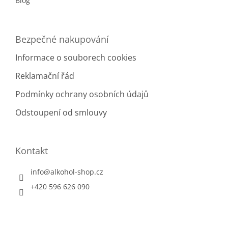
v
Blog
ý
p
i
Bezpečné nakupování
s
u
Informace o souborech cookies
Reklamační řád
Podmínky ochrany osobních údajů
Odstoupení od smlouvy
Kontakt
info
@
alkohol-shop.cz
+420 596 626 090