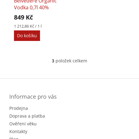
Belvedere Organic
Vodka 0,7l 40%
849 Kč
Měrná
1 212,86 Kč / 1 l
cena:
Do košíku
3
položek celkem
O
v
l
Z
á
á
d
p
a
a
Informace pro vás
c
t
í
Prodejna
í
p
r
Doprava a platba
v
Ověření věku
k
Kontakty
y