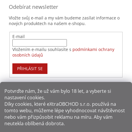
Odebírat newsletter
Vložte svůj e-mail a my vám budeme zasílat informace o
nových produktech na našem e-shopu.
E-mail
Vložením e-mailu souhlasíte s
podmínkami ochrany
osobních údajů
PŘIHLÁSIT SE
Potvrďte nám​​, že už vám bylo 18 let, a vyberte si
nastavení cookies.
Způsoby platby:
Díky cookies, které
eXtraOBCHOD s.r.o.
používá na
tomto webu, můžeme lépe vyhodnocovat návštěvnost
Způsoby dopravy:
nebo vám přizpůsobit reklamu na míru. Aby vám
neutekla oblíbená dobrota.
Sledujte nás na sítích: