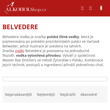
Přejít
na
obsah
BELVEDERE
Belvedere Vodka je značka
polské žitné vodky
, která je
pojmenována po polském prezidentském paláci ve Varšavě
Belweder, jehož ilustrace je uvedena na lahvích.
Značka
vodky
Belvedere je postavena na jednoduché
filozofii:
vodka vytvořená přírodou
. Vytváří ji společnost
Master Rye Distillers ve městě Żyrardów v Polsku. Kombinace
jejich technik, postupů a ingrediencí přináší jedinečnou chuť.
Ř
a
Nejprodávanější
Nejlevnější
Nejdražší
Abecedně
z
e
V
n