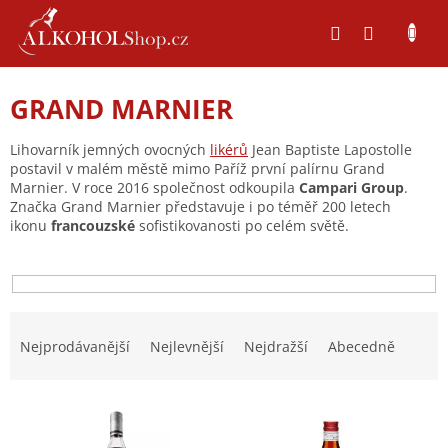
Přejít
na
obsah
GRAND MARNIER
Lihovarník jemných ovocných
likérů
Jean Baptiste Lapostolle
postavil v malém městě mimo Paříž první palírnu Grand
Marnier. V roce 2016 společnost odkoupila
Campari Group
.
Značka Grand Marnier představuje i po téměř 200 letech
ikonu
francouzské
sofistikovanosti po celém světě.
Ř
a
Nejprodávanější
Nejlevnější
Nejdražší
Abecedně
z
e
V
n
ý
í