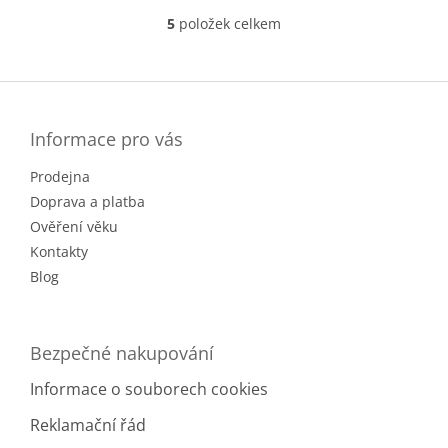
5
položek celkem
O
v
l
Z
á
á
d
p
a
a
Informace pro vás
c
t
í
Prodejna
í
p
r
Doprava a platba
v
Ověření věku
k
Kontakty
y
v
Blog
ý
p
i
Bezpečné nakupování
s
u
Informace o souborech cookies
Reklamační řád