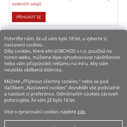
osobních údajů
PŘIHLÁSIT SE
Potvrďte nám​​, že už vám bylo 18 let, a vyberte si
nastavení cookies.
Způsoby platby:
Díky cookies, které
eXtraOBCHOD s.r.o.
používá na
tomto webu, můžeme lépe vyhodnocovat návštěvnost
Způsoby dopravy:
nebo vám přizpůsobit reklamu na míru. Aby vám
neutekla oblíbená dobrota.
Sledujte nás na sítích:
Můžete „Přijmout všechny cookies,“ nebo se pod
tlačítkem „Nastavení cookies“ dozvědět vše podstatné
a nastavit si preference. Odmítnutím cookies zároveň
potvrzujete, že vám již
bylo 18 let
.
Zákaz prodeje alkoholu osobám mladším 18 let.
Více o zpracování cookies najdete
zde
.
Fotografie produktů jsou ilustrativní.