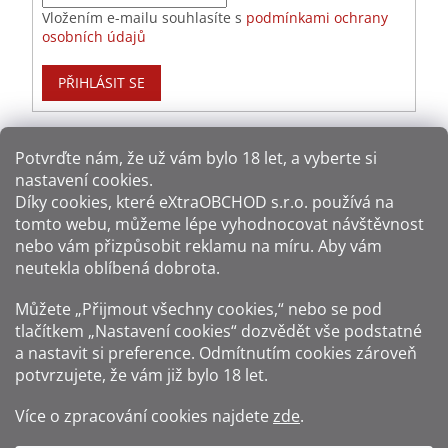
Vložením e-mailu souhlasíte s
podmínkami ochrany
osobních údajů
PŘIHLÁSIT SE
Potvrďte nám​​, že už vám bylo 18 let, a vyberte si
nastavení cookies.
Způsoby platby:
Díky cookies, které
eXtraOBCHOD s.r.o.
používá na
tomto webu, můžeme lépe vyhodnocovat návštěvnost
Způsoby dopravy:
nebo vám přizpůsobit reklamu na míru. Aby vám
neutekla oblíbená dobrota.
Sledujte nás na sítích:
Můžete „Přijmout všechny cookies,“ nebo se pod
tlačítkem „Nastavení cookies“ dozvědět vše podstatné
a nastavit si preference. Odmítnutím cookies zároveň
potvrzujete, že vám již
bylo 18 let
.
Zákaz prodeje alkoholu osobám mladším 18 let.
Více o zpracování cookies najdete
zde
.
Fotografie produktů jsou ilustrativní.