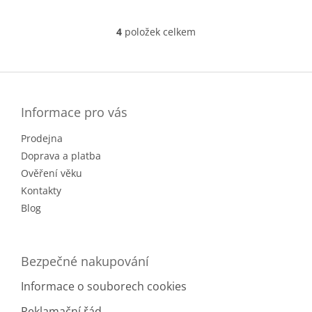
4
položek celkem
O
v
l
Z
á
á
d
p
a
a
Informace pro vás
c
t
í
Prodejna
í
p
r
Doprava a platba
v
Ověření věku
k
Kontakty
y
v
Blog
ý
p
i
Bezpečné nakupování
s
u
Informace o souborech cookies
Reklamační řád