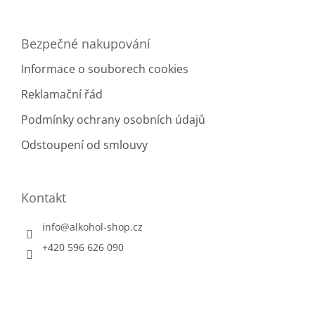
ý
p
i
Bezpečné nakupování
s
u
Informace o souborech cookies
Reklamační řád
Podmínky ochrany osobních údajů
Odstoupení od smlouvy
Kontakt
info
@
alkohol-shop.cz
+420 596 626 090