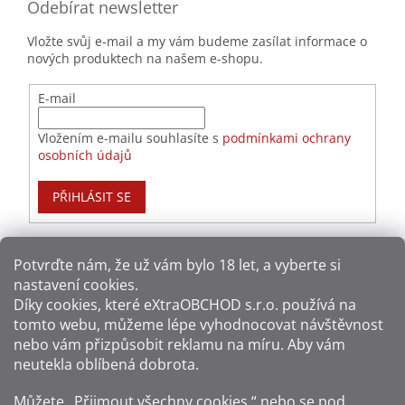
Odebírat newsletter
Vložte svůj e-mail a my vám budeme zasílat informace o
nových produktech na našem e-shopu.
E-mail
Vložením e-mailu souhlasíte s
podmínkami ochrany
osobních údajů
PŘIHLÁSIT SE
Potvrďte nám​​, že už vám bylo 18 let, a vyberte si
nastavení cookies.
Způsoby platby:
Díky cookies, které
eXtraOBCHOD s.r.o.
používá na
tomto webu, můžeme lépe vyhodnocovat návštěvnost
Způsoby dopravy:
nebo vám přizpůsobit reklamu na míru. Aby vám
neutekla oblíbená dobrota.
Sledujte nás na sítích:
Můžete „Přijmout všechny cookies,“ nebo se pod