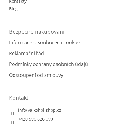
Kontakty
y
v
Blog
ý
p
i
Bezpečné nakupování
s
u
Informace o souborech cookies
Reklamační řád
Podmínky ochrany osobních údajů
Odstoupení od smlouvy
Kontakt
info
@
alkohol-shop.cz
+420 596 626 090