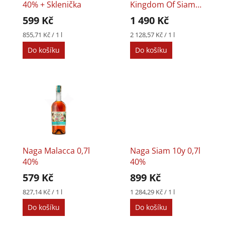
o
k
40% + Sklenička
Kingdom Of Siam
d
t
0,7l 63,2%
599 Kč
1 490 Kč
u
ů
k
Měrná
Měrná
855,71 Kč / 1 l
2 128,57 Kč / 1 l
cena:
cena:
t
Do košíku
Do košíku
ů
Naga Malacca 0,7l
Naga Siam 10y 0,7l
40%
40%
579 Kč
899 Kč
Měrná
Měrná
827,14 Kč / 1 l
1 284,29 Kč / 1 l
cena:
cena:
Do košíku
Do košíku