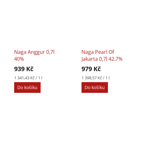
Naga Anggur 0,7l
Naga Pearl Of
40%
Jakarta 0,7l 42.7%
939 Kč
979 Kč
Měrná
Měrná
1 341,43 Kč / 1 l
1 398,57 Kč / 1 l
cena:
cena:
Do košíku
Do košíku