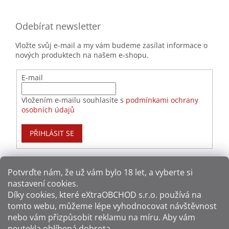
Odebírat newsletter
Vložte svůj e-mail a my vám budeme zasílat informace o
nových produktech na našem e-shopu.
E-mail
Vložením e-mailu souhlasíte s
podmínkami ochrany
osobních údajů
PŘIHLÁSIT SE
Potvrďte nám​​, že už vám bylo 18 let, a vyberte si
nastavení cookies.
Způsoby platby:
Díky cookies, které
eXtraOBCHOD s.r.o.
používá na
tomto webu, můžeme lépe vyhodnocovat návštěvnost
Způsoby dopravy:
nebo vám přizpůsobit reklamu na míru. Aby vám
neutekla oblíbená dobrota.