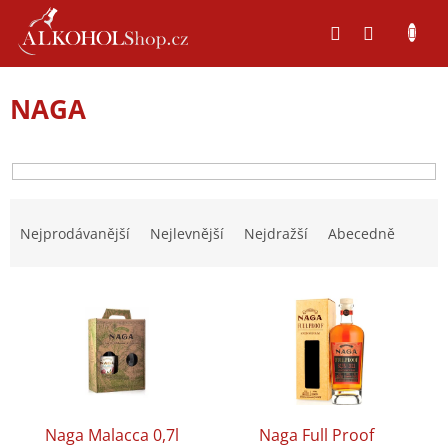
Přejít
na
obsah
NAGA
Ř
a
Nejprodávanější
Nejlevnější
Nejdražší
Abecedně
z
e
V
n
ý
í
p
p
i
r
s
o
p
d
r
u
Naga Malacca 0,7l
Naga Full Proof