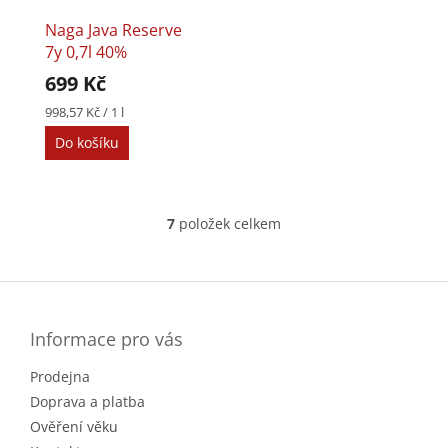
Naga Java Reserve
7y 0,7l 40%
699 Kč
Měrná
998,57 Kč / 1 l
cena:
Do košíku
7
položek celkem
O
v
l
Z
á
á
d
p
a
a
Informace pro vás
c
t
í
Prodejna
í
p
r
Doprava a platba
v
Ověření věku
k