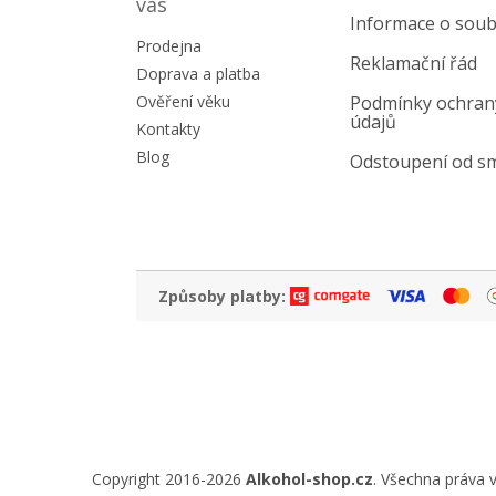
a
vás
Informace o soub
t
Prodejna
í
Reklamační řád
Doprava a platba
Ověření věku
Podmínky ochran
údajů
Kontakty
Blog
Odstoupení od s
Způsoby platby:
Copyright 2016-2026
Alkohol-shop.cz
. Všechna práva 