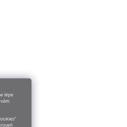
e lépe
y vám
cookies“
ároveň