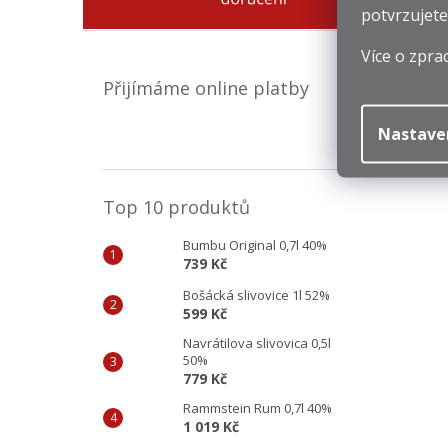
potvrzujete
Více o zpra
Přijímáme online platby
Nastave
Top 10 produktů
Bumbu Original 0,7l 40%
739 Kč
Bošácká slivovice 1l 52%
599 Kč
Navrátilova slivovica 0,5l
50%
779 Kč
Rammstein Rum 0,7l 40%
1 019 Kč