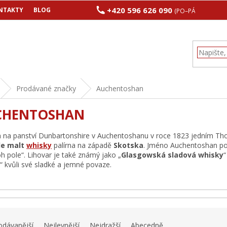
+420 596 626 090
NTAKTY
BLOG
(PO–PÁ 8:00–17:00
Prodávané značky
Auchentoshan
CHENTOSHAN
 na panství Dunbartonshire v Auchentoshanu v roce 1823 jedním T
le malt
whisky
palírna na západě
Skotska
. Jméno Auchentoshan poc
oh pole“. Lihovar je také známý jako „
Glasgowská sladová whisky
“
“ kvůli své sladké a jemné povaze.
odávanější
Nejlevnější
Nejdražší
Abecedně