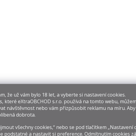
á
d
a
c
í
p
r
v
k
y
v
ý
p
i
s
u
​​, že už vám bylo 18 let, a vyberte si nastavení cookies.
s, které
eXtraOBCHOD s.r.o.
používá na tomto webu, můžem
at návštěvnost nebo vám přizpůsobit reklamu na míru. Ab
líbená dobrota.
jmout všechny cookies,“ nebo se pod tlačítkem „Nastavení 
e podstatné a nastavit si preference. Odmítnutím cookies z