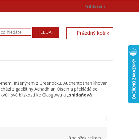
Přihlášení
)
NÁKUPNÍ
HLEDAT
Prázdný košík
KOŠÍK
hornem, inženýrem z Greenocku.
Auchentoshan lihovar
hází z gaelštiny Achadh an Oisein a překládá se
 kvůli své blízkosti ke Glasgowu a „
snídaňová
3
položek celkem