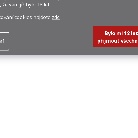
, že vám již
bylo 18 let
.
cování cookies najdete
zde
.
Bylo mi 18 let
přijmout všechn
ní