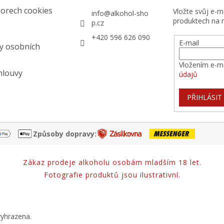
orech cookies
Vložte svůj e-
info
@
alkohol-sho
produktech na 
p.cz
+420 596 626 090
E-mail
y osobních
Vložením e-ma
mlouvy
údajů
PŘIHLÁSIT
Způsoby dopravy:
Zákaz prodeje alkoholu osobám mladším 18 let.
Fotografie produktů jsou ilustrativní.
vyhrazena.