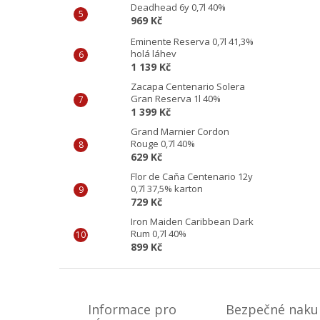
Deadhead 6y 0,7l 40%
969 Kč
Eminente Reserva 0,7l 41,3%
holá láhev
1 139 Kč
Zacapa Centenario Solera
Gran Reserva 1l 40%
1 399 Kč
Grand Marnier Cordon
Rouge 0,7l 40%
629 Kč
Flor de Caňa Centenario 12y
0,7l 37,5% karton
729 Kč
Iron Maiden Caribbean Dark
Rum 0,7l 40%
899 Kč
Z
á
p
Informace pro
Bezpečné naku