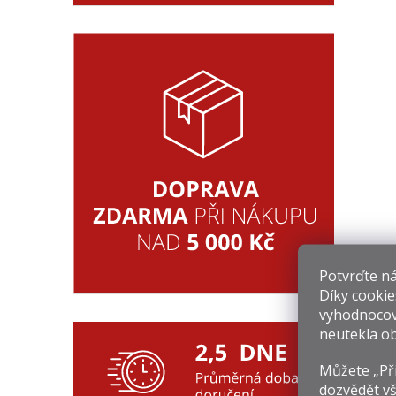
Potvrďte nám
Díky cookie
vyhodnocov
neutekla ob
Můžete „Při
dozvědět vš