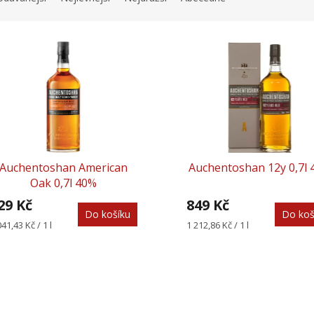
Auchentoshan American
Auchentoshan 12y 0,7l
Oak 0,7l 40%
29 Kč
849 Kč
Do košíku
Do koš
rná
Měrná
041,43 Kč / 1 l
1 212,86 Kč / 1 l
na:
cena:
O
v
l