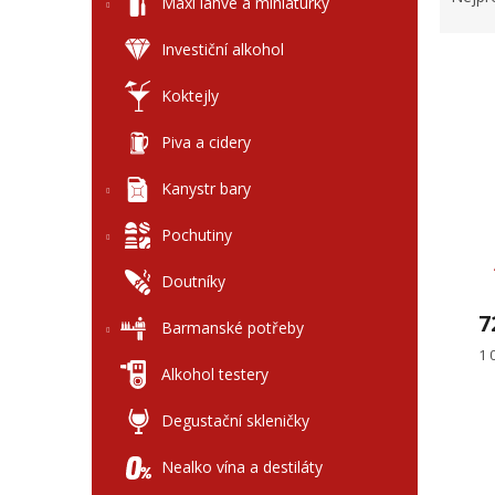
l
Maxi láhve a miniaturky
z
e
Investiční alkohol
V
n
ý
í
Koktejly
p
p
i
r
Piva a cidery
s
o
p
d
Kanystr bary
r
u
o
k
Pochutiny
d
t
u
ů
Doutníky
k
7
Barmanské potřeby
t
ů
Mě
1 
ce
Alkohol testery
Degustační skleničky
Nealko vína a destiláty