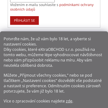
Vložením e-mailu souhlasíte s
podmínkami ochrany
osobních údajů
PŘIHLÁSIT SE
Potvrďte nám​​, že už vám bylo 18 let, a vyberte si
nastavení cookies.
Způsoby platby:
Díky cookies, které
eXtraOBCHOD s.r.o.
používá na
tomto webu, můžeme lépe vyhodnocovat návštěvnost
Způsoby dopravy:
nebo vám přizpůsobit reklamu na míru. Aby vám
neutekla oblíbená dobrota.
Sledujte nás na sítích:
Můžete „Přijmout všechny cookies,“ nebo se pod
tlačítkem „Nastavení cookies“ dozvědět vše podstatné
a nastavit si preference. Odmítnutím cookies zároveň
potvrzujete, že vám již
bylo 18 let
.
Zákaz prodeje alkoholu osobám mladším 18 let.
Více o zpracování cookies najdete
zde
.
Fotografie produktů jsou ilustrativní.