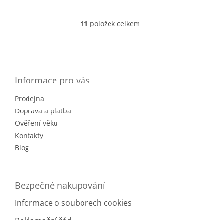
11
položek celkem
O
v
l
Z
á
á
d
p
a
a
Informace pro vás
c
t
í
Prodejna
í
p
r
Doprava a platba
v
Ověření věku
k
Kontakty
y
v
Blog
ý
p
i
Bezpečné nakupování
s
u
Informace o souborech cookies