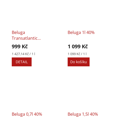
Beluga
Beluga 1l 40%
Transatlantic
Racing 0,7l 40%
999 Kč
1 099 Kč
Měrná
Měrná
1 427,14 Kč / 1 l
1 099 Kč / 1 l
cena:
cena:
DETAIL
Do košíku
Beluga 0,7l 40%
Beluga 1,5l 40%