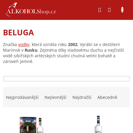
Přejít
na
obsah
BELUGA
Značka
vodky
, která vznikla roku
2002
. Vyrábí se v destilerii
Mariinsk v
Rusku
.
Zejména díky sladovému duchu a nejčistší
vodě sibiřských artézských studní chutná velmi bohatě a
zároveň jemně.
Ř
a
Nejprodávanější
Nejlevnější
Nejdražší
Abecedně
z
e
V
n
ý
í
p
p