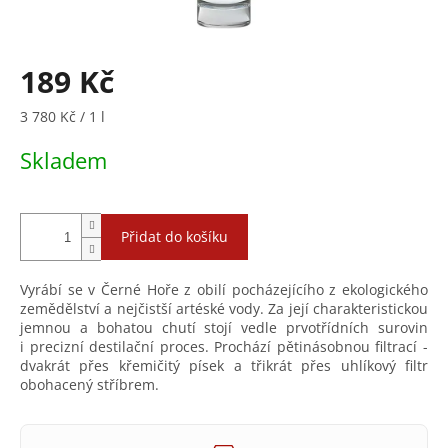
189 Kč
Měrná
3 780 Kč / 1 l
cena:
Skladem
Přidat do košíku
Vyrábí se v Černé Hoře z obilí pocházejícího z ekologického
zemědělství a nejčistší artéské vody. Za její charakteristickou
jemnou a bohatou chutí stojí vedle prvotřídních surovin
i precizní destilační proces. Prochází pětinásobnou filtrací -
dvakrát přes křemičitý písek a třikrát přes uhlíkový filtr
obohacený stříbrem.