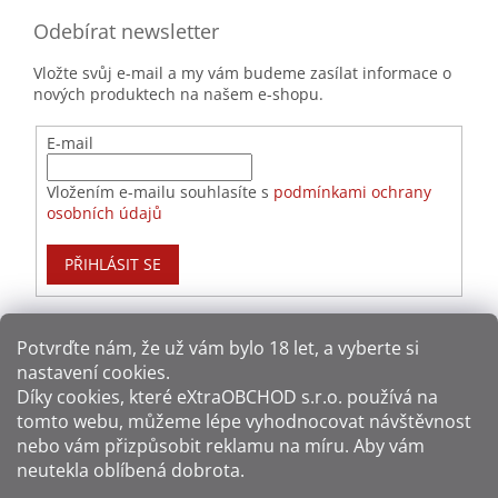
Odebírat newsletter
Vložte svůj e-mail a my vám budeme zasílat informace o
nových produktech na našem e-shopu.
E-mail
Vložením e-mailu souhlasíte s
podmínkami ochrany
osobních údajů
PŘIHLÁSIT SE
Potvrďte nám​​, že už vám bylo 18 let, a vyberte si
nastavení cookies.
Způsoby platby:
Díky cookies, které
eXtraOBCHOD s.r.o.
používá na
tomto webu, můžeme lépe vyhodnocovat návštěvnost
Způsoby dopravy:
nebo vám přizpůsobit reklamu na míru. Aby vám
neutekla oblíbená dobrota.
Sledujte nás na sítích: