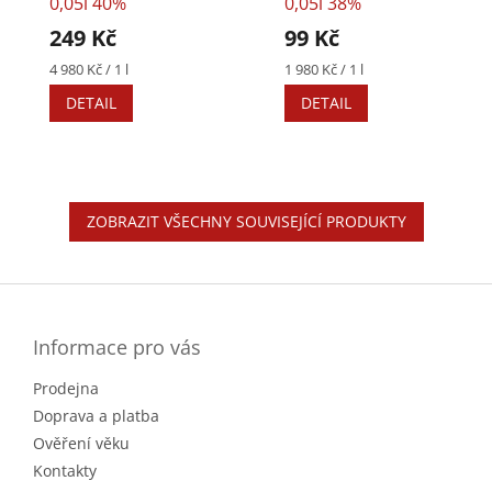
0,05l 40%
0,05l 38%
249 Kč
99 Kč
Měrná
Měrná
4 980 Kč / 1 l
1 980 Kč / 1 l
cena:
cena:
DETAIL
DETAIL
ZOBRAZIT VŠECHNY SOUVISEJÍCÍ PRODUKTY
Z
á
p
a
Informace pro vás
t
Prodejna
í
Doprava a platba
Ověření věku
Kontakty