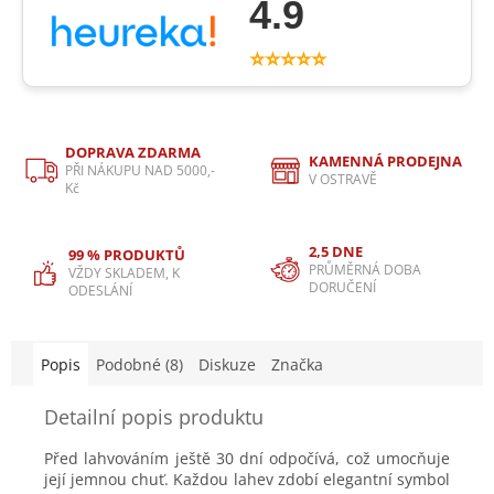
4.9
⭐⭐⭐⭐⭐
DOPRAVA ZDARMA
KAMENNÁ PRODEJNA
PŘI NÁKUPU NAD 5000,-
V OSTRAVĚ
Kč
2,5 DNE
99 % PRODUKTŮ
PRŮMĚRNÁ DOBA
VŽDY SKLADEM, K
DORUČENÍ
ODESLÁNÍ
Popis
Podobné (8)
Diskuze
Značka
Detailní popis produktu
Před lahvováním ještě 30 dní odpočívá, což umocňuje
její jemnou chuť. Každou lahev zdobí elegantní symbol