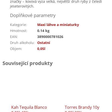
značky – kovová vyza velká, největší druh ryby z čeledi
jeseterovitých.
Doplňkové parametry
Kategorie
:
Maxi láhve a miniaturky
Hmotnost
:
0.14 kg
EAN
:
3890000781026
Druh alkoholu
:
Ostatní
Objem
:
0,05l
Související produkty
Kah Tequila Blanco
Torres Brandy 10y