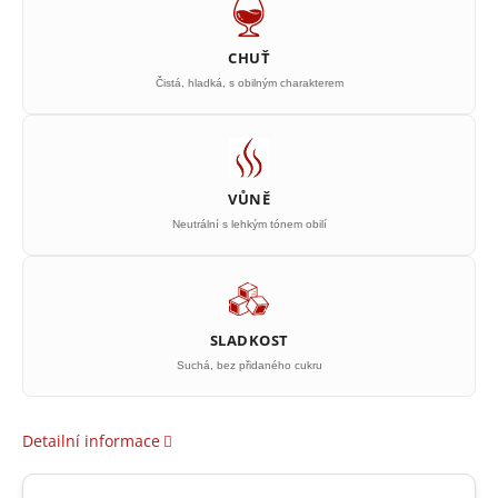
CHUŤ
Čistá, hladká, s obilným charakterem
VŮNĚ
Neutrální s lehkým tónem obilí
SLADKOST
Suchá, bez přidaného cukru
Detailní informace