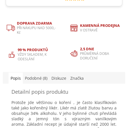
DOPRAVA ZDARMA
KAMENNÁ PRODEJNA
PŘI NÁKUPU NAD 5000,-
V OSTRAVĚ
Kč
2,5 DNE
99 % PRODUKTŮ
PRŮMĚRNÁ DOBA
VŽDY SKLADEM, K
DORUČENÍ
ODESLÁNÍ
Popis
Podobné (8)
Diskuze
Značka
Detailní popis produktu
Protože jde většinou o koření , je často klasifikován
také jako kořeněný likér. Likér má zlatě žlutou barvu a
obsahuje 34% alkoholu. V jeho bylinné chuti převládá
sladký a jemný tón s výrazným vanilkovým
aroma. Základní recept je údajně starší než 2000 let.