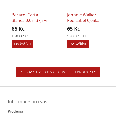
Bacardi Carta
Johnnie Walker
Blanca 0,05l 37,5%
Red Label 0,05l
40%
65 Kč
65 Kč
Měrná
Měrná
1 300 Kč / 1 l
1 300 Kč / 1 l
cena:
cena:
Do košíku
Do košíku
ZOBRAZIT VŠECHNY SOUVISEJÍCÍ PRODUKTY
Z
á
p
a
Informace pro vás
t
Prodejna
í