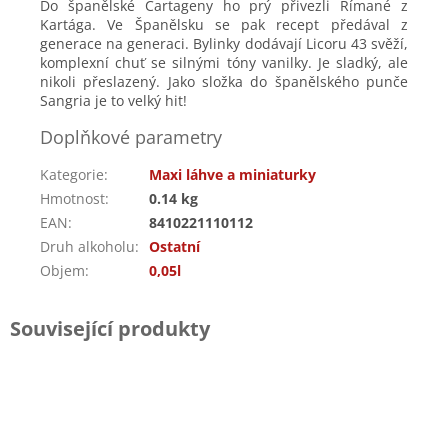
Do španělské Cartageny ho prý přivezli Římané z
Kartága. Ve Španělsku se pak recept předával z
generace na generaci. Bylinky dodávají Licoru 43 svěží,
komplexní chuť se silnými tóny vanilky. Je sladký, ale
nikoli přeslazený. Jako složka do španělského punče
Sangria je to velký hit!
Doplňkové parametry
Kategorie
:
Maxi láhve a miniaturky
Hmotnost
:
0.14 kg
EAN
:
8410221110112
Druh alkoholu
:
Ostatní
Objem
:
0,05l
Související produkty