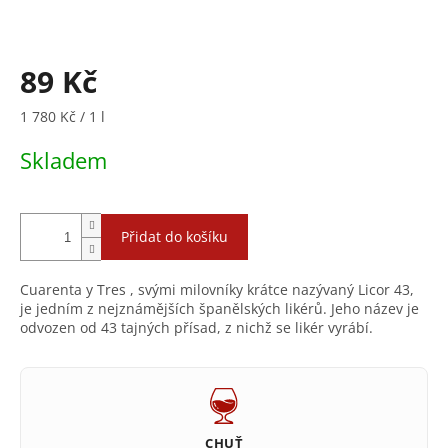
89 Kč
Měrná
1 780 Kč / 1 l
cena:
Skladem
Přidat do košíku
Cuarenta y Tres , svými milovníky krátce nazývaný Licor 43,
je jedním z nejznámějších španělských likérů. Jeho název je
odvozen od 43 tajných přísad, z nichž se likér vyrábí.
CHUŤ