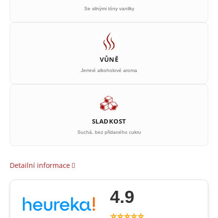
Se silnými tóny vanilky
VŮNĚ
Jemné alkoholové aroma
SLADKOST
Suchá, bez přidaného cukru
Detailní informace
4.9
⭐⭐⭐⭐⭐