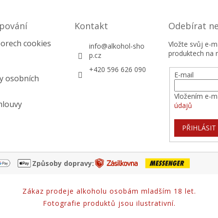
pování
Kontakt
Odebírat n
orech cookies
Vložte svůj e-
info
@
alkohol-sho
produktech na 
p.cz
+420 596 626 090
E-mail
y osobních
Vložením e-ma
mlouvy
údajů
PŘIHLÁSIT
Způsoby dopravy:
Zákaz prodeje alkoholu osobám mladším 18 let.
Fotografie produktů jsou ilustrativní.