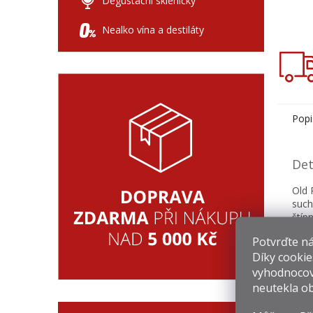
Degustační skleničky
Nealko vína a destiláty
Popi
Det
Old 
such
štíp
stoj
Potvrďte nám
nabí
Díky cookie
vyhodnocov
neutekla ob