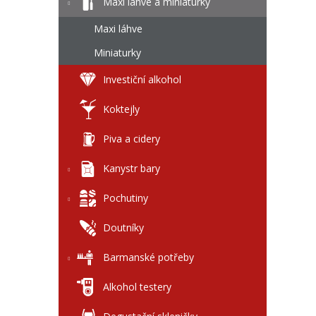
l
Maxi láhve a miniaturky
Maxi láhve
Miniaturky
Investiční alkohol
Koktejly
Piva a cidery
Kanystr bary
Pochutiny
Doutníky
Barmanské potřeby
Alkohol testery