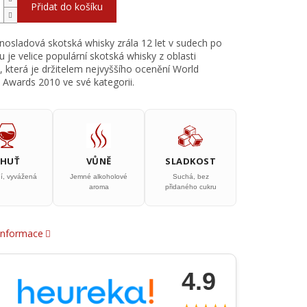
Přidat do košíku
nosladová skotská whisky zrála 12 let v sudech po
 je velice populární skotská whisky z oblasti
, která je držitelem nejvyššího ocenění World
 Awards 2010 ve své kategorii.
CHUŤ
VŮNĚ
SLADKOST
ní, vyvážená
Jemné alkoholové
Suchá, bez
aroma
přidaného cukru
 informace
4.9