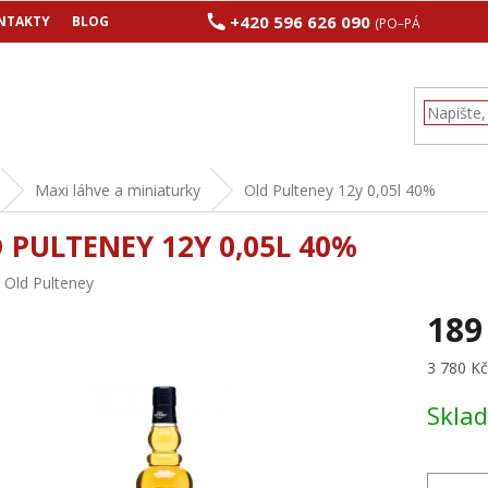
+420 596 626 090
NTAKTY
BLOG
(PO–PÁ 8:00–17:00
Maxi láhve a miniaturky
Old Pulteney 12y 0,05l 40%
 PULTENEY 12Y 0,05L 40%
:
Old Pulteney
189
Měrná
3 780 Kč 
cena:
Skla