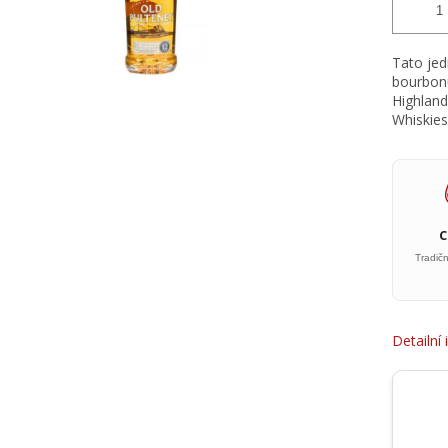
Tato jed
bourbonu
Highland
Whiskies
Tradič
Detailní