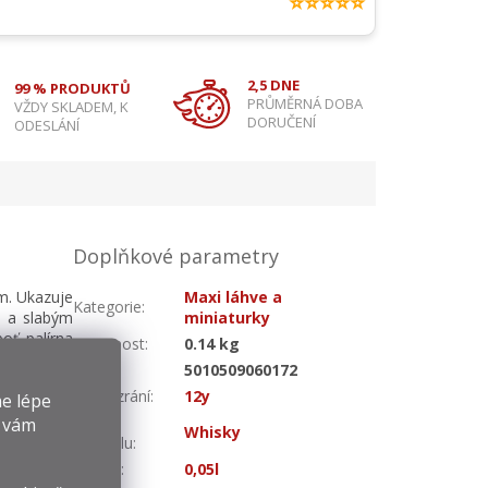
⭐⭐⭐⭐⭐
2,5 DNE
99 % PRODUKTŮ
PRŮMĚRNÁ DOBA
VŽDY SKLADEM, K
DORUČENÍ
ODESLÁNÍ
Doplňkové parametry
em. Ukazuje
Maxi láhve a
Kategorie
:
y a slabým
miniaturky
oť palírna
Hmotnost
:
0.14 kg
lírna sama,
EAN
:
5010509060172
Doba zrání
:
12y
e lépe
Druh
y vám
Whisky
alkoholu
:
Objem
:
0,05l