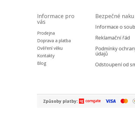
Z
á
p
Informace pro
Bezpečné naku
a
vás
Informace o soub
t
Prodejna
í
Reklamační řád
Doprava a platba
Ověření věku
Podmínky ochran
údajů
Kontakty
Blog
Odstoupení od s
Způsoby platby: