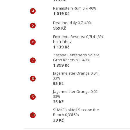
Rammstein Rum 0,7l 40%
1 019 Kč
Deadhead 6y 0,7l 40%
969 Kč
Eminente Reserva 0,7l 41,3%
holá láhev
1 139 Kč
Zacapa Centenario Solera
Gran Reserva 1l 40%
1 399 Kč
Jagermeister Orange 0,04l
33%
55 Kč
Jagermeister Orange 0,02l
33%
35 Kč
SHAKE koktejl Sexx on the
Beach 0,33l 5%
39 Kč