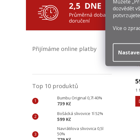
Můžete „Při
dozvědět vš
Souv
potvrzujete
Více o zpra
Přijímáme online platby
Nastave
N
5
Top 10 produktů
Mě
1 
ce
Bumbu Original 0,7l 40%
739 Kč
Bošácká slivovice 1l 52%
599 Kč
Navrátilova slivovica 0,5l
50%
779 Kč