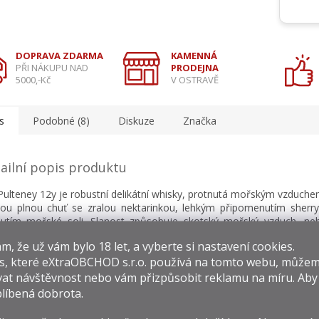
DOPRAVA ZDARMA
KAMENNÁ
PŘI NÁKUPU NAD
PRODEJNA
5000,-Kč
V OSTRAVĚ
s
Podobné (8)
Diskuze
Značka
ailní popis produktu
Pulteney 12y je robustní delikátní whisky, protnutá mořským vzduch
ou plnou chuť se zralou nektarinkou, lehkým připomenutím sherr
nutím mořské soli. Slanost způsobuje skotský mořský vzduch, neb
í přímo na pobřeží. Whisky Old Pulteney jsou stejně zvláštní jako pa
​​, že už vám bylo 18 let, a vyberte si nastavení cookies.
zejí řadu překvapivých chutí a pocitů.
s, které
eXtraOBCHOD s.r.o.
používá na tomto webu, můžem
at návštěvnost nebo vám přizpůsobit reklamu na míru. Ab
líbená dobrota.