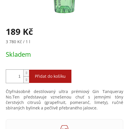
189 Kč
Měrná
3 780 Kč / 1 l
cena:
Skladem
Přidat do košíku
Čtyřnásobně destilovaný ultra prémiový Gin Tanqueray
No.Ten představuje vznešenou chuť s jemnými tóny
čerstvých citrusů (grapefruit, pomeranč, limety), ručně
sbíraných bylinek a pečlivě přebraného jalovce.