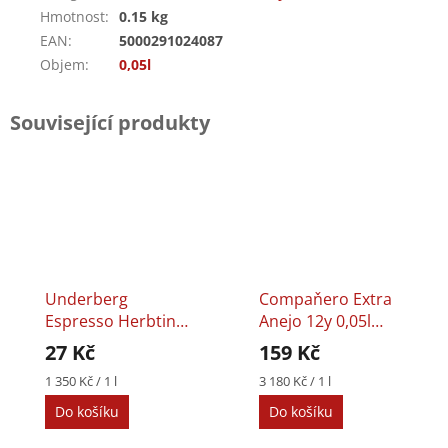
Hmotnost
:
0.15 kg
EAN
:
5000291024087
Objem
:
0,05l
Související produkty
Underberg
Compaňero Extra
Espresso Herbtini
Anejo 12y 0,05l
0,02l 27%
54%
27 Kč
159 Kč
Měrná
Měrná
1 350 Kč / 1 l
3 180 Kč / 1 l
cena:
cena:
Do košíku
Do košíku