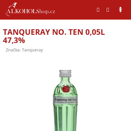
Přejít
na
obsah
TANQUERAY NO. TEN 0,05L
47,3%
Značka:
Tanqueray