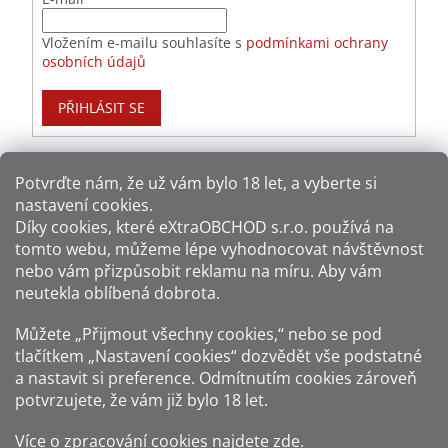
Vložením e-mailu souhlasíte s
podmínkami ochrany
osobních údajů
PŘIHLÁSIT SE
Potvrďte nám​​, že už vám bylo 18 let, a vyberte si
nastavení cookies.
Způsoby platby:
Díky cookies, které
eXtraOBCHOD s.r.o.
používá na
tomto webu, můžeme lépe vyhodnocovat návštěvnost
Způsoby dopravy:
nebo vám přizpůsobit reklamu na míru. Aby vám
neutekla oblíbená dobrota.
Sledujte nás na sítích:
Můžete „Přijmout všechny cookies,“ nebo se pod
tlačítkem „Nastavení cookies“ dozvědět vše podstatné
a nastavit si preference. Odmítnutím cookies zároveň
potvrzujete, že vám již
bylo 18 let
.
Zákaz prodeje alkoholu osobám mladším 18 let.
Více o zpracování cookies najdete
zde
.