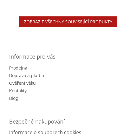
ZOBRAZIT VŠECHNY SOUVISEJÍCÍ PRODUKTY
Z
á
p
a
Informace pro vás
t
Prodejna
í
Doprava a platba
Ověření věku
Kontakty
Blog
Bezpečné nakupování
Informace o souborech cookies