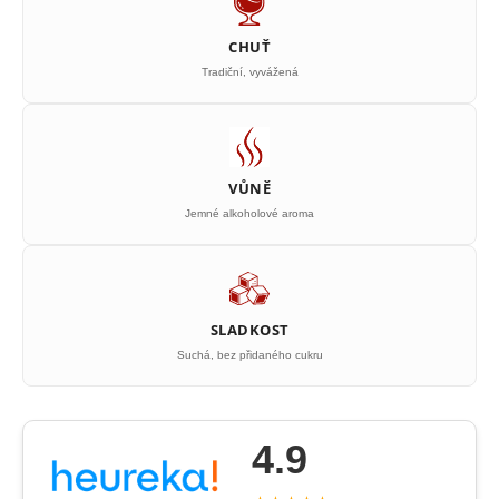
CHUŤ
Tradiční, vyvážená
VŮNĚ
Jemné alkoholové aroma
SLADKOST
Suchá, bez přidaného cukru
4.9