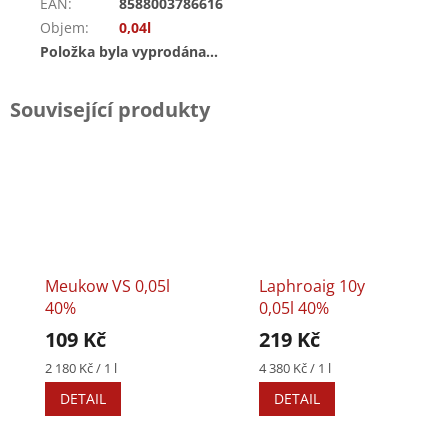
EAN
:
8588003786616
Objem
:
0,04l
Položka byla vyprodána…
Související produkty
Meukow VS 0,05l
Laphroaig 10y
40%
0,05l 40%
109 Kč
219 Kč
Měrná
Měrná
2 180 Kč / 1 l
4 380 Kč / 1 l
cena:
cena:
DETAIL
DETAIL