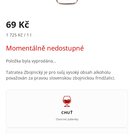
69 Kč
Měrná
1 725 Kč / 1 l
cena:
Momentálně nedostupné
Položka byla vyprodána…
Tatratea Zbojnický je pro svůj vysoký obsah alkoholu
považován za pravou slovenskou zbojnickou frndžalici.
CHUŤ
Ovocné pálenky