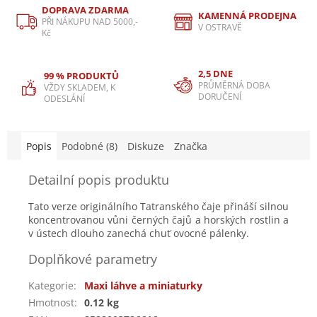
DOPRAVA ZDARMA
KAMENNÁ PRODEJNA
PŘI NÁKUPU NAD 5000,-
V OSTRAVĚ
Kč
2,5 DNE
99 % PRODUKTŮ
PRŮMĚRNÁ DOBA
VŽDY SKLADEM, K
DORUČENÍ
ODESLÁNÍ
Popis
Podobné (8)
Diskuze
Značka
Detailní popis produktu
Tato verze originálního Tatranského čaje přináší silnou
koncentrovanou vůni černých čajů a horských rostlin a
v ústech dlouho zanechá chuť ovocné pálenky.
Doplňkové parametry
Kategorie
:
Maxi láhve a miniaturky
Hmotnost
:
0.12 kg