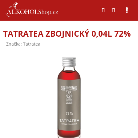
Přejít
na
obsah
TATRATEA ZBOJNICKÝ 0,04L 72%
Značka:
Tatratea