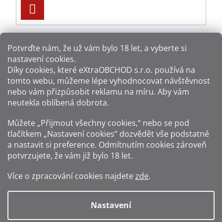
PŘIHLÁSIT
SE
Potvrďte nám​​, že už vám bylo 18 let, a vyberte si
nastavení cookies.
Způsoby platby:
Díky cookies, které
eXtraOBCHOD s.r.o.
používá na
tomto webu, můžeme lépe vyhodnocovat návštěvnost
Způsoby dopravy:
nebo vám přizpůsobit reklamu na míru. Aby vám
neutekla oblíbená dobrota.
Sledujte nás na sítích:
Můžete „Přijmout všechny cookies,“ nebo se pod
tlačítkem „Nastavení cookies“ dozvědět vše podstatné
a nastavit si preference. Odmítnutím cookies zároveň
potvrzujete, že vám již
bylo 18 let
.
Zákaz prodeje alkoholu osobám mladším 18 let.
Více o zpracování cookies najdete
zde
.
Fotografie produktů jsou ilustrativní.
Nastavení