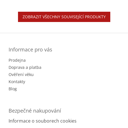
ZOBRAZIT VŠECHNY SOUVISEJÍCÍ PRODUKTY
Z
á
p
a
Informace pro vás
t
Prodejna
í
Doprava a platba
Ověření věku
Kontakty
Blog
Bezpečné nakupování
Informace o souborech cookies