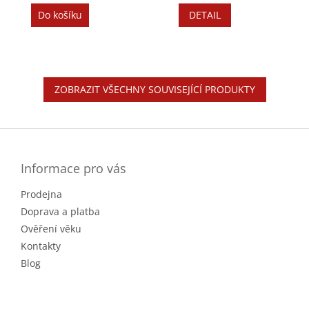
cena:
cena:
Do košíku
DETAIL
ZOBRAZIT VŠECHNY SOUVISEJÍCÍ PRODUKTY
Z
á
p
a
Informace pro vás
t
Prodejna
í
Doprava a platba
Ověření věku
Kontakty
Blog