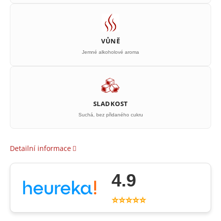
VŮNĚ
Jemné alkoholové aroma
SLADKOST
Suchá, bez přidaného cukru
Detailní informace
4.9
⭐⭐⭐⭐⭐