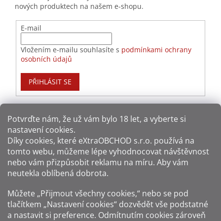
nových produktech na našem e-shopu.
E-mail
Vložením e-mailu souhlasíte s
podmínkami ochrany
osobních údajů
PŘIHLÁSIT SE
Potvrďte nám​​, že už vám bylo 18 let, a vyberte si
nastavení cookies.
Způsoby platby:
Díky cookies, které
eXtraOBCHOD s.r.o.
používá na
tomto webu, můžeme lépe vyhodnocovat návštěvnost
Způsoby dopravy:
nebo vám přizpůsobit reklamu na míru. Aby vám
neutekla oblíbená dobrota.
Sledujte nás na sítích:
Můžete „Přijmout všechny cookies,“ nebo se pod
tlačítkem „Nastavení cookies“ dozvědět vše podstatné
a nastavit si preference. Odmítnutím cookies zároveň