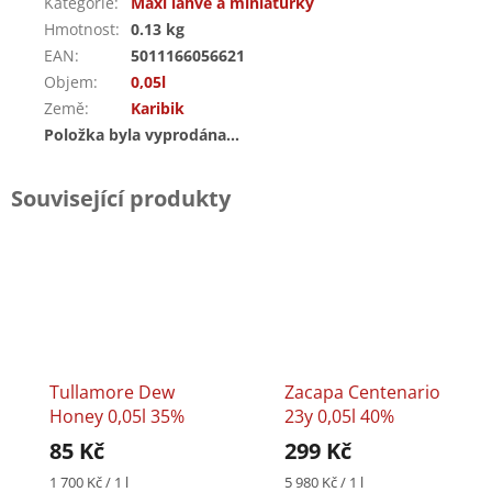
Kategorie
:
Maxi láhve a miniaturky
Hmotnost
:
0.13 kg
EAN
:
5011166056621
Objem
:
0,05l
Země
:
Karibik
Položka byla vyprodána…
Související produkty
Tullamore Dew
Zacapa Centenario
Honey 0,05l 35%
23y 0,05l 40%
85 Kč
299 Kč
Měrná
Měrná
1 700 Kč / 1 l
5 980 Kč / 1 l