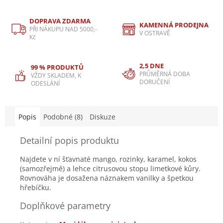
DOPRAVA ZDARMA
KAMENNÁ PRODEJNA
PŘI NÁKUPU NAD 5000,-
V OSTRAVĚ
Kč
2,5 DNE
99 % PRODUKTŮ
PRŮMĚRNÁ DOBA
VŽDY SKLADEM, K
DORUČENÍ
ODESLÁNÍ
Popis
Podobné (8)
Diskuze
Detailní popis produktu
Najdete v ní šťavnaté mango, rozinky, karamel, kokos
(samozřejmě) a lehce citrusovou stopu limetkové kůry.
Rovnováha je dosažena náznakem vanilky a špetkou
hřebíčku.
Doplňkové parametry