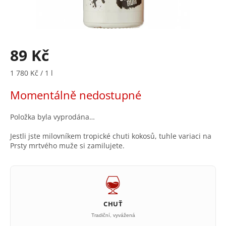
89 Kč
Měrná
1 780 Kč / 1 l
cena:
Momentálně nedostupné
Položka byla vyprodána…
Jestli jste milovníkem tropické chuti kokosů, tuhle variaci na
Prsty mrtvého muže si zamilujete.
CHUŤ
Tradiční, vyvážená