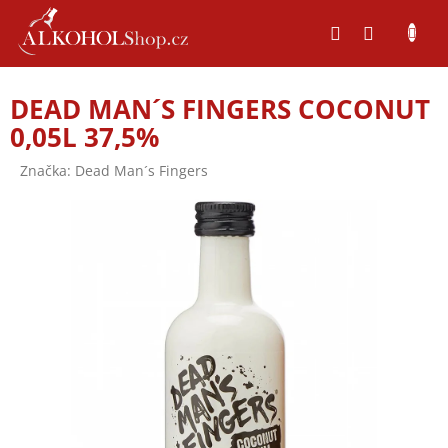
Přejít
na
obsah
DEAD MAN´S FINGERS COCONUT
0,05L 37,5%
Značka:
Dead Man´s Fingers