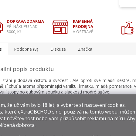
DOPRAVA ZDARMA
KAMENNÁ
PŘI NÁKUPU NAD
PRODEJNA
5000,-Kč
V OSTRAVĚ
s
Podobné (8)
Diskuze
Značka
ailní popis produktu
 zrání ji dodává čistotu a svěžest . Ale oproti své mladší sestře, 
ější chuť a aroma připomínající vanilku, limetku, mladé pomeranče. 
vují stopy po dubovým soudku a sladkosti modré agáve.
​​, že už vám bylo 18 let, a vyberte si nastavení cookies.
s, které
eXtraOBCHOD s.r.o.
používá na tomto webu, můžem
at návštěvnost nebo vám přizpůsobit reklamu na míru. Ab
isející produkty
líbená dobrota.