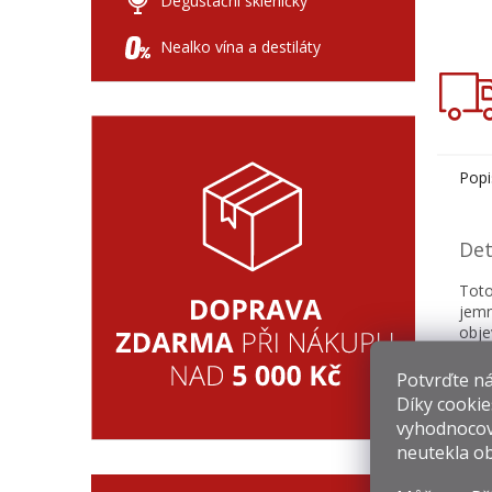
Degustační skleničky
Nealko vína a destiláty
Popi
Det
Toto
jemn
obje
Potvrďte nám
Díky cookie
vyhodnocov
Souv
neutekla ob