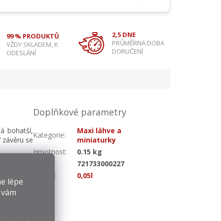
2,5 DNE
99 % PRODUKTŮ
PRŮMĚRNÁ DOBA
VŽDY SKLADEM, K
DORUČENÍ
ODESLÁNÍ
Doplňkové parametry
má bohatší,
Maxi láhve a
Kategorie
:
V závěru se
miniaturky
Hmotnost
:
0.15 kg
EAN
:
721733000227
Objem
:
0,05l
e lépe
y vám