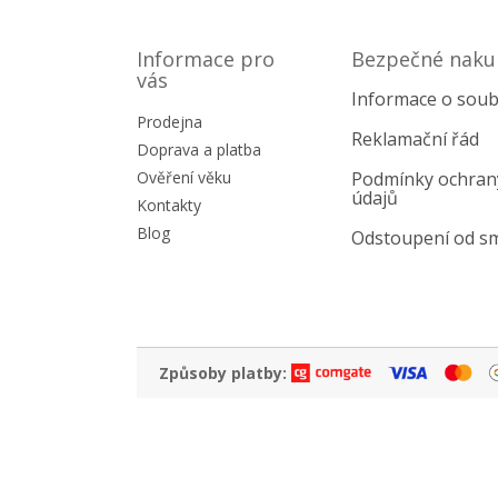
Z
á
p
Informace pro
Bezpečné naku
a
vás
Informace o soub
t
Prodejna
í
Reklamační řád
Doprava a platba
Ověření věku
Podmínky ochran
údajů
Kontakty
Blog
Odstoupení od s
Způsoby platby: