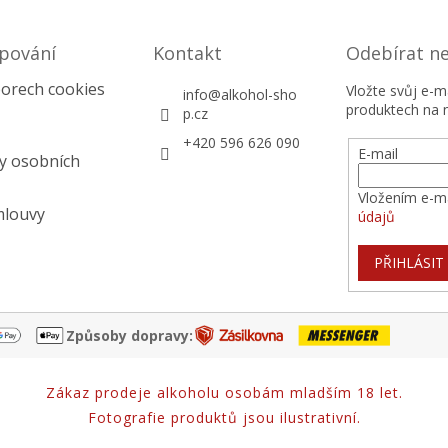
pování
Kontakt
Odebírat n
orech cookies
Vložte svůj e-
info
@
alkohol-sho
produktech na 
p.cz
+420 596 626 090
E-mail
y osobních
Vložením e-ma
mlouvy
údajů
PŘIHLÁSIT
Způsoby dopravy:
Zákaz prodeje alkoholu osobám mladším 18 let.
Fotografie produktů jsou ilustrativní.