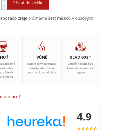
Přidat do košíku
Reposado zraje průměrně šest měsíců v dubových
CHUŤ
VŮNĚ
SLADKOST
a zaoblená
sladké tóny karamelu,
Jemně nasládlá po
 vařeného
vanilky, dubového
karamelu a vařeném
e, nádech
sudu a citrusové kůry
agáve
lky a medu
 informace
4.9
⭐⭐⭐⭐⭐