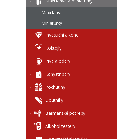
l
Maxi láhve a miniaturky
Maxi láhve
Miniaturky
Investiční alkohol
Koktejly
Piva a cidery
Kanystr bary
Pochutiny
Doutníky
Barmanské potřeby
Alkohol testery