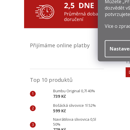
Můžete „Při
dozvědět vš
potvrzujete
Více o zpra
O
Přijímáme online platby
Nastave
5
Mě
1 
ce
Top 10 produktů
Bumbu Original 0,7l 40%
739 Kč
Bošácká slivovice 1l 52%
599 Kč
Navrátilova slivovica 0,5l
50%
779 Kč