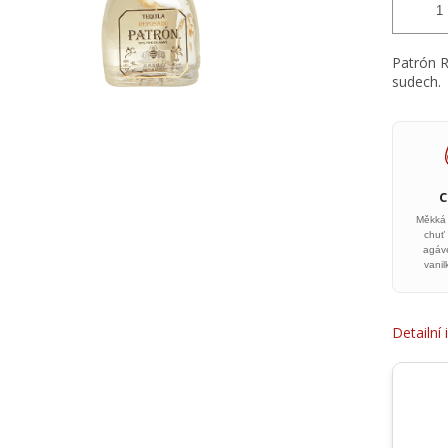
Patrón 
sudech.
Měkká 
chuť
agáv
vani
Detailní