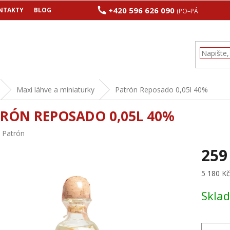
+420 596 626 090
NTAKTY
BLOG
(PO–PÁ 8:00–17:00
Maxi láhve a miniaturky
Patrón Reposado 0,05l 40%
RÓN REPOSADO 0,05L 40%
:
Patrón
259
Měrná
5 180 Kč 
cena:
Skla