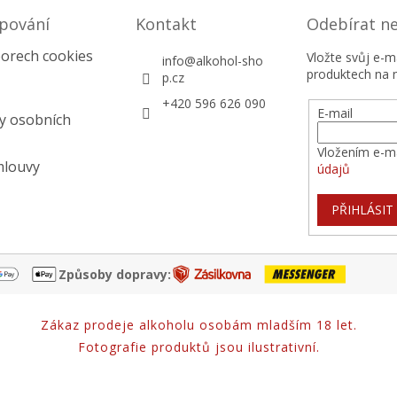
pování
Kontakt
Odebírat n
orech cookies
Vložte svůj e-
info
@
alkohol-sho
produktech na 
p.cz
+420 596 626 090
E-mail
y osobních
Vložením e-ma
mlouvy
údajů
PŘIHLÁSIT
Způsoby dopravy:
Zákaz prodeje alkoholu osobám mladším 18 let.
Fotografie produktů jsou ilustrativní.