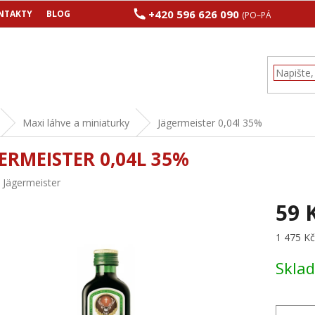
+420 596 626 090
NTAKTY
BLOG
(PO–PÁ 8:00–17:00
Maxi láhve a miniaturky
Jägermeister 0,04l 35%
ERMEISTER 0,04L 35%
:
Jägermeister
59 
Měrná
1 475 Kč 
cena:
Skla