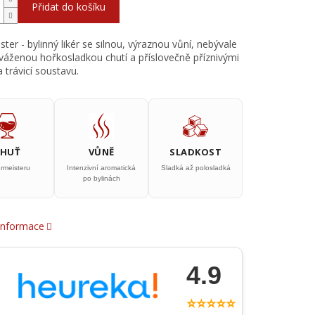
Přidat do košíku
ter - bylinný likér se silnou, výraznou vůní, nebývale
vyváženou hořkosladkou chutí a příslovečně příznivými
 trávicí soustavu.
CHUŤ
VŮNĚ
SLADKOST
rmeisteru
Intenzivní aromatická
Sladká až polosladká
po bylinách
 informace
4.9
⭐⭐⭐⭐⭐