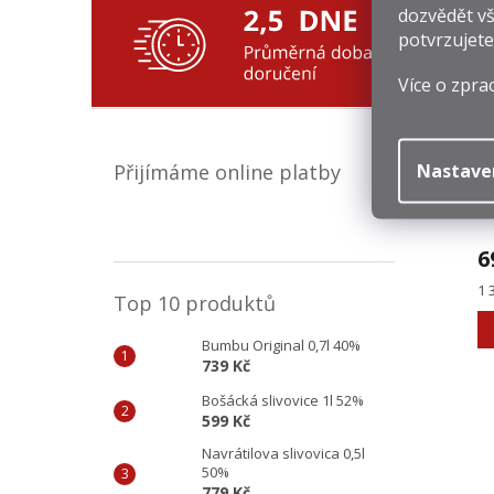
Souv
dozvědět vš
potvrzujete
Více o zpra
Nastave
Přijímáme online platby
6
Mě
1 
Top 10 produktů
ce
Bumbu Original 0,7l 40%
739 Kč
Bošácká slivovice 1l 52%
599 Kč
Navrátilova slivovica 0,5l
50%
779 Kč