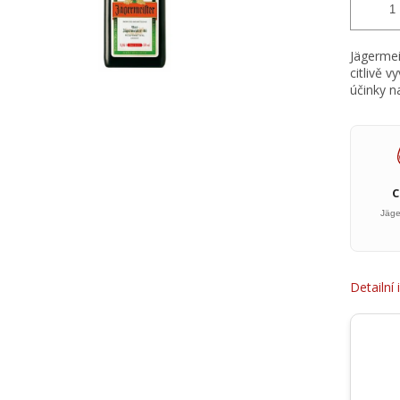
Jägermeis
citlivě 
účinky na
Jäge
Detailní