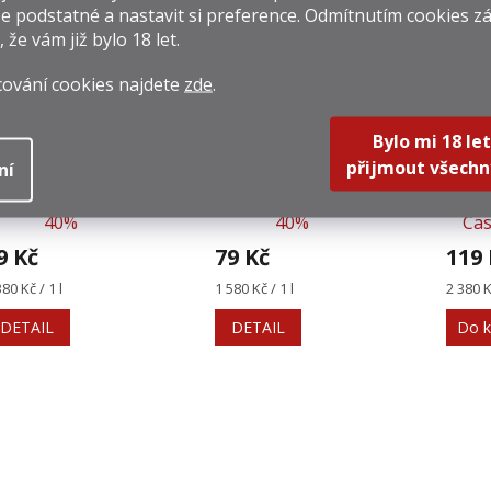
isející produkty
e podstatné a nastavit si preference. Odmítnutím cookies z
, že vám již
bylo 18 let
.
cování cookies najdete
zde
.
Bylo mi 18 let
přijmout všechn
ní
Teacher´s 0,05l
Cutty Sark 0,05l
Glenf
40%
40%
Cas
9 Kč
79 Kč
119 
rná
Měrná
Měrná
380 Kč / 1 l
1 580 Kč / 1 l
2 380 Kč
na:
cena:
cena:
DETAIL
DETAIL
Do k