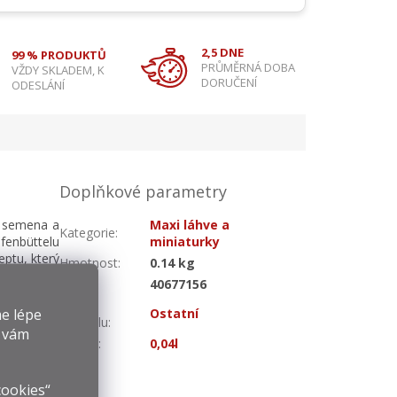
2,5 DNE
99 % PRODUKTŮ
PRŮMĚRNÁ DOBA
VŽDY SKLADEM, K
DORUČENÍ
ODESLÁNÍ
Doplňkové parametry
y, semena a
Maxi láhve a
Kategorie
:
enbüttelu
miniaturky
eptu, který
Hmotnost
:
0.14 kg
r, badyán,
EAN
:
40677156
rovány ve
Druh
obrovských
e lépe
Ostatní
alkoholu
:
 Palatine.
y vám
a mistry a
Objem
:
0,04l
alkoholem.
cookies“