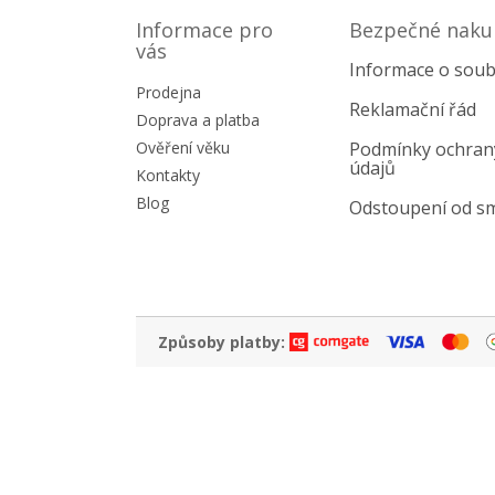
á
p
Informace pro
Bezpečné naku
a
vás
Informace o soub
t
Prodejna
í
Reklamační řád
Doprava a platba
Ověření věku
Podmínky ochran
údajů
Kontakty
Blog
Odstoupení od s
Způsoby platby: