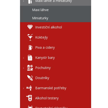
l
Maxi láhve a miniaturky
Maxi láhve
Miniaturky
Investiční alkohol
Koktejly
Piva a cidery
Kanystr bary
Pochutiny
Doutníky
Barmanské potřeby
Alkohol testery