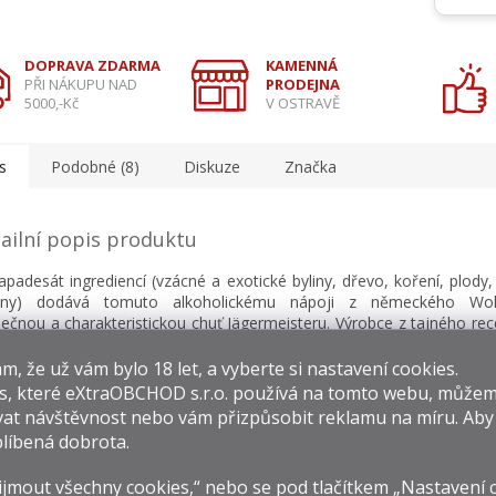
DOPRAVA ZDARMA
KAMENNÁ
PŘI NÁKUPU NAD
PRODEJNA
5000,-Kč
V OSTRAVĚ
s
Podobné (8)
Diskuze
Značka
ailní popis produktu
apadesát ingrediencí (vzácné a exotické byliny, dřevo, koření, plod
eny) dodává tomuto alkoholickému nápoji z německého Wolf
nečnou a charakteristickou chuť Jägermeisteru. Výrobce z tajného rec
ží jako oko v hlavě, zveřejňuje pouze čtyři ingredience – zázvo
damom a pomerančovou kůru. Ingredience jsou za studena mace
​​, že už vám bylo 18 let, a vyberte si nastavení cookies.
ích vody a alkoholu, filtrovány a až k ročnímu zrání ukládány do 
s, které
eXtraOBCHOD s.r.o.
používá na tomto webu, můžem
vých sudů spravovaných bednářskou rodinnou firmou z Falckého lesa
at návštěvnost nebo vám přizpůsobit reklamu na míru. Ab
očním zrání je směs opět přefiltrována, několikrát zkontrolován
líbená dobrota.
enými degustátory, aby byla v posledním kroku smíchána s vodou a 
jmout všechny cookies,“ nebo se pod tlačítkem „Nastavení 