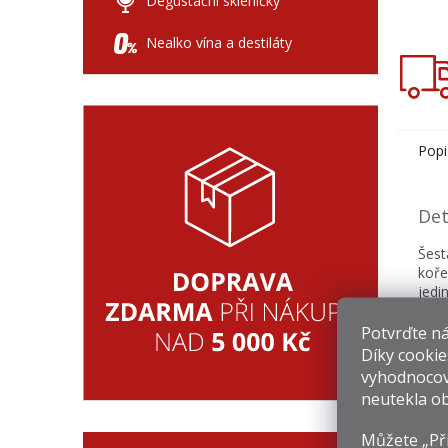
Degustační skleničky
Nealko vína a destiláty
Popi
Det
Šest
koř
jedi
stře
kar
Potvrďte nám
směs
Díky cookie
dubo
vyhodnocov
Po r
neutekla ob
zkuš
Můžete „Při