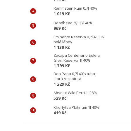
Rammstein Rum 0,7l 40%
1 019 Kč
Deadhead 6y 0,7l 40%
969 Kč
Eminente Reserva 0,7l 41,3%
holá láhev
1 139 Kč
Zacapa Centenario Solera
Gran Reserva 1l 40%
1 399 Kč
Don Papa 0,7l 40% tuba -
stará receptura
1 229 Kč
Absolut Wild Berri 1l 38%
529 Kč
Khortytsa Platinum 1l 40%
419 Kč
Z