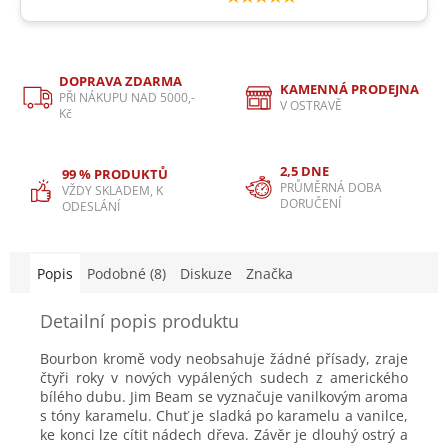
DOPRAVA ZDARMA
KAMENNÁ PRODEJNA
PŘI NÁKUPU NAD 5000,-
V OSTRAVĚ
Kč
2,5 DNE
99 % PRODUKTŮ
PRŮMĚRNÁ DOBA
VŽDY SKLADEM, K
DORUČENÍ
ODESLÁNÍ
Popis
Podobné (8)
Diskuze
Značka
Detailní popis produktu
Bourbon kromě vody neobsahuje žádné přísady, zraje
čtyři roky v nových vypálených sudech z amerického
bílého dubu. Jim Beam se vyznačuje vanilkovým aroma
s tóny karamelu. Chuť je sladká po karamelu a vanilce,
ke konci lze cítit nádech dřeva. Závěr je dlouhý ostrý a