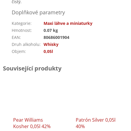
čistý.
Doplňkové parametry
Kategorie
:
Maxi láhve a miniaturky
Hmotnost
:
0.07 kg
EAN
:
80686001904
Druh alkoholu
:
Whisky
Objem
:
0,05l
Související produkty
Pear Williams
Patrón Silver 0,05l
Kosher 0,05l 42%
40%