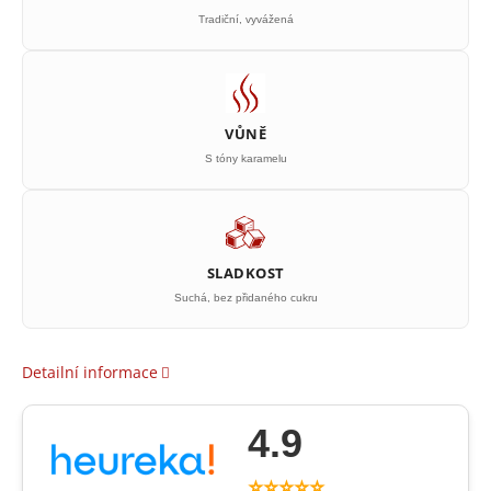
Tradiční, vyvážená
VŮNĚ
S tóny karamelu
SLADKOST
Suchá, bez přidaného cukru
Detailní informace
4.9
⭐⭐⭐⭐⭐