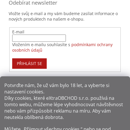
Odebírat newsletter
Vložte svůj e-mail a my vám budeme zasílat informace o
nových produktech na našem e-shopu.
E-mail
Vložením e-mailu souhlasíte s
podmínkami ochrany
osobních údajů
PŘIHLÁSIT SE
Potvrďte nám​​, že už vám bylo 18 let, a vyberte si
nastavení cookies.
Způsoby platby:
Díky cookies, které
eXtraOBCHOD s.r.o.
používá na
tomto webu, můžeme lépe vyhodnocovat návštěvnost
Způsoby dopravy:
nebo vám přizpůsobit reklamu na míru. Aby vám
neutekla oblíbená dobrota.
Sledujte nás na sítích:
Můžete „Přijmout všechny cookies,“ nebo se pod