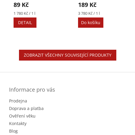
89 Kč
189 Kč
Měrná
Měrná
1 780 Kč / 1 l
3 780 Kč / 1 l
cena:
cena:
DETAIL
Do košíku
ZOBRAZIT VŠECHNY SOUVISEJÍCÍ PRODUKTY
Z
á
p
a
Informace pro vás
t
Prodejna
í
Doprava a platba
Ověření věku
Kontakty
Blog