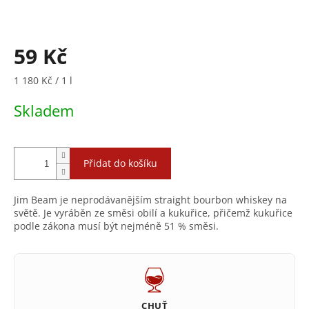
59 Kč
Měrná
1 180 Kč / 1 l
cena:
Skladem
Přidat do košíku
Jim Beam je neprodávanějším straight bourbon whiskey na
světě. Je vyráběn ze směsi obilí a kukuřice, přičemž kukuřice
podle zákona musí být nejméně 51 % směsi.
CHUŤ