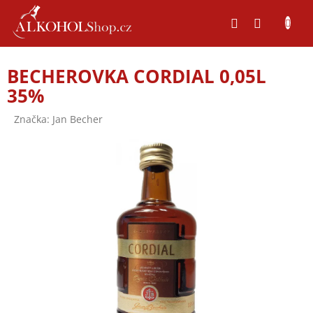
Přejít
na
obsah
P
BECHEROVKA CORDIAL 0,05L
o
35%
s
t
Značka:
Jan Becher
r
a
n
n
í
p
a
n
e
l