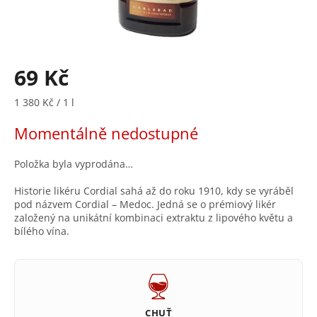
69 Kč
Měrná
1 380 Kč / 1 l
cena:
Momentálně nedostupné
Položka byla vyprodána…
Historie likéru Cordial sahá až do roku 1910, kdy se vyráběl
pod názvem Cordial – Medoc. Jedná se o prémiový likér
založený na unikátní kombinaci extraktu z lipového květu a
bílého vína.
CHUŤ