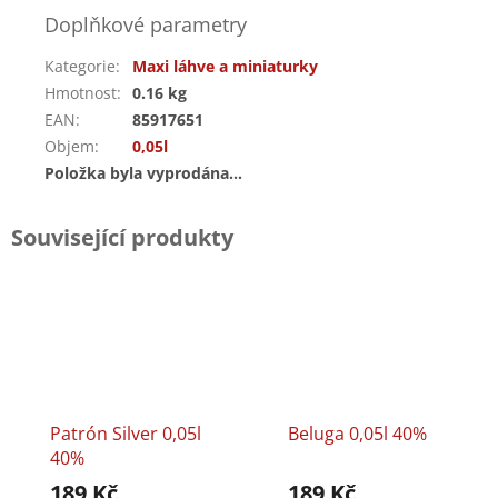
Doplňkové parametry
Kategorie
:
Maxi láhve a miniaturky
Hmotnost
:
0.16 kg
EAN
:
85917651
Objem
:
0,05l
Položka byla vyprodána…
Související produkty
Patrón Silver 0,05l
Beluga 0,05l 40%
40%
189 Kč
189 Kč