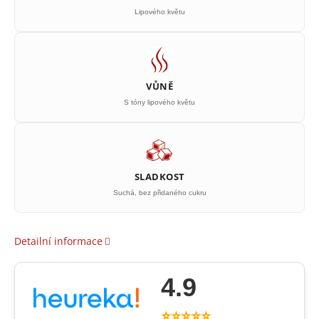
Lipového květu
VŮNĚ
S tóny lipového květu
SLADKOST
Suchá, bez přidaného cukru
Detailní informace
4.9
⭐⭐⭐⭐⭐