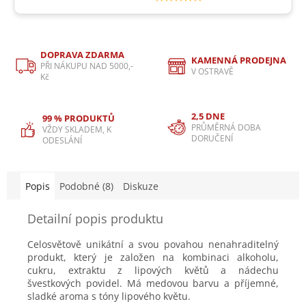
DOPRAVA ZDARMA
KAMENNÁ PRODEJNA
PŘI NÁKUPU NAD 5000,-
V OSTRAVĚ
Kč
2,5 DNE
99 % PRODUKTŮ
PRŮMĚRNÁ DOBA
VŽDY SKLADEM, K
DORUČENÍ
ODESLÁNÍ
Popis
Podobné (8)
Diskuze
Detailní popis produktu
Celosvětově unikátní a svou povahou nenahraditelný
produkt, který je založen na kombinaci alkoholu,
cukru, extraktu z lipových květů a nádechu
švestkových povidel. Má medovou barvu a příjemné,
sladké aroma s tóny lipového květu.