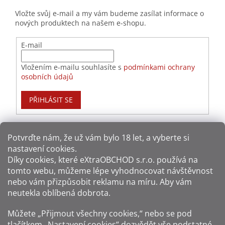
Vložte svůj e-mail a my vám budeme zasílat informace o
nových produktech na našem e-shopu.
E-mail
Vložením e-mailu souhlasíte s
podmínkami ochrany
osobních údajů
PŘIHLÁSIT SE
Potvrďte nám​​, že už vám bylo 18 let, a vyberte si
nastavení cookies.
Způsoby platby:
Díky cookies, které
eXtraOBCHOD s.r.o.
používá na
tomto webu, můžeme lépe vyhodnocovat návštěvnost
Způsoby dopravy:
nebo vám přizpůsobit reklamu na míru. Aby vám
neutekla oblíbená dobrota.
Sledujte nás na sítích:
Můžete „Přijmout všechny cookies,“ nebo se pod
tlačítkem „Nastavení cookies“ dozvědět vše podstatné