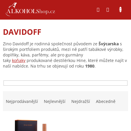
Přejít
na
obsah
DAVIDOFF
Zino Davidoff je rodinná společnost původem ze
Švýcarska
s
širokým portfoliem produktů, mezi ně patří tabákové výrobky,
doplňky, káva, parfémy, ale pro gurmány
taky
koňaky
produkované destilérkou Hine, které můžete najít v
naší nabídce. Na trhu se objevují od roku
1980
.
Ř
a
Nejprodávanější
Nejlevnější
Nejdražší
Abecedně
z
e
V
n
ý
í