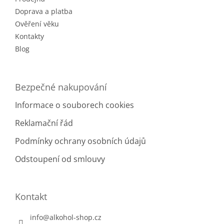
í
p
r
Doprava a platba
v
Ověření věku
k
Kontakty
y
v
Blog
ý
p
i
Bezpečné nakupování
s
u
Informace o souborech cookies
Reklamační řád
Podmínky ochrany osobních údajů
Odstoupení od smlouvy
Kontakt
info
@
alkohol-shop.cz