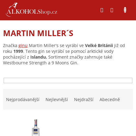
Přejít
na
obsah
MARTIN MILLER´S
Značka
ginu
Martin Miller's se vyrábí ve
Velké Británii
již od
roku
1999
. Tento gin se vyrábí se pomocí arktické vody
pocházející z
Islandu.
Sortiment značky zahrnuje také
Westbourne Strength a 9 Moons Gin.
Ř
a
Nejprodávanější
Nejlevnější
Nejdražší
Abecedně
z
e
V
n
ý
í
p
p