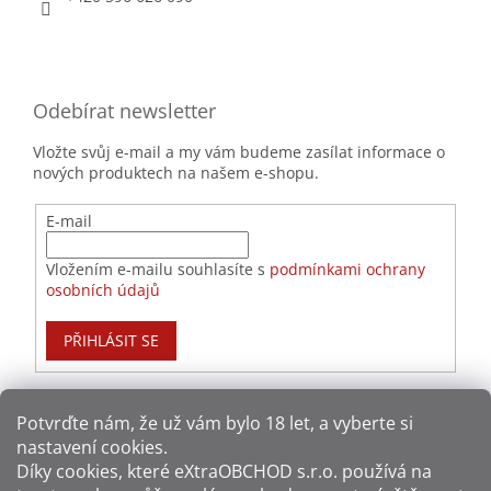
Odebírat newsletter
Vložte svůj e-mail a my vám budeme zasílat informace o
nových produktech na našem e-shopu.
E-mail
Vložením e-mailu souhlasíte s
podmínkami ochrany
osobních údajů
PŘIHLÁSIT SE
Potvrďte nám​​, že už vám bylo 18 let, a vyberte si
nastavení cookies.
Způsoby platby:
Díky cookies, které
eXtraOBCHOD s.r.o.
používá na