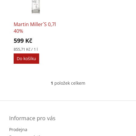
i
r
s
o
p
d
r
u
Martin Miller´s 0,7l
o
k
40%
d
t
599 Kč
u
ů
k
Měrná
855,71 Kč / 1 l
cena:
t
Do košíku
ů
1
položek celkem
O
v
l
Z
á
á
d
p
a
a
Informace pro vás
c
t
í
Prodejna
í
p