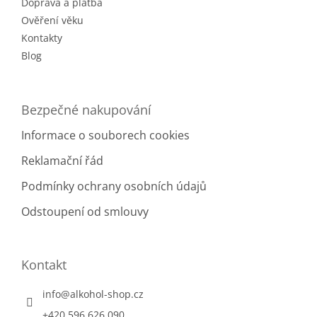
r
Doprava a platba
v
Ověření věku
k
Kontakty
y
v
Blog
ý
p
i
Bezpečné nakupování
s
u
Informace o souborech cookies
Reklamační řád
Podmínky ochrany osobních údajů
Odstoupení od smlouvy
Kontakt
info
@
alkohol-shop.cz
+420 596 626 090