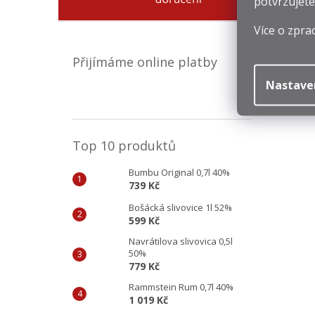
potvrzujete
1
Mě
1 
Více o zpra
ce
Přijímáme online platby
Nastave
Top 10 produktů
Bumbu Original 0,7l 40%
739 Kč
Bošácká slivovice 1l 52%
599 Kč
Navrátilova slivovica 0,5l
50%
779 Kč
Rammstein Rum 0,7l 40%
1 019 Kč