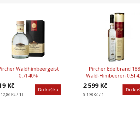
Pircher Waldhimbeergeist
Pircher Edelbrand 18
0,7l 40%
Wald-Himbeeren 0,5l 
19 Kč
2 599 Kč
Do košíku
Do koš
rná
Měrná
312,86 Kč / 1 l
5 198 Kč / 1 l
na:
cena: