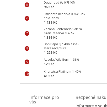
Deadhead 6y 0,7l 40%
969 Kč
Eminente Reserva 0,7l 41,3%
holá láhev
1 139 Kč
Zacapa Centenario Solera
Gran Reserva 1l 40%
1 399 Kč
Don Papa 0,7l 40% tuba -
stará receptura
1 229 Kč
Absolut Wild Berri 1l 38%
529 Kč
Khortytsa Platinum 1l 40%
419 Kč
Z
á
p
Informace pro
Bezpečné naku
a
vás
Informace o soub
t