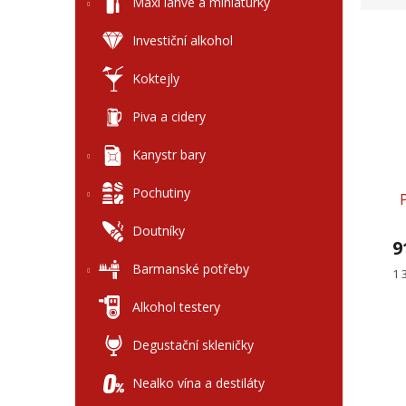
l
Maxi láhve a miniaturky
e
V
n
Investiční alkohol
ý
í
p
p
Koktejly
i
r
s
o
Piva a cidery
p
d
r
u
Kanystr bary
o
k
d
Pochutiny
t
u
ů
Doutníky
k
9
t
Barmanské potřeby
ů
Mě
1 
ce
Alkohol testery
Degustační skleničky
Nealko vína a destiláty