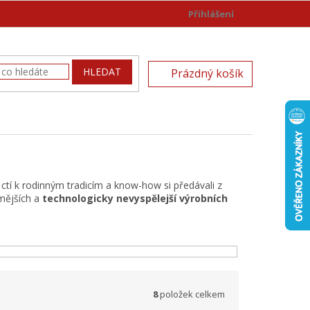
Přihlášení
)
NÁKUPNÍ
HLEDAT
Prázdný košík
KOŠÍK
 ctí k rodinným tradicím a know-how si předávali z
mějších a
technologicky nevyspělejší výrobních
8
položek celkem