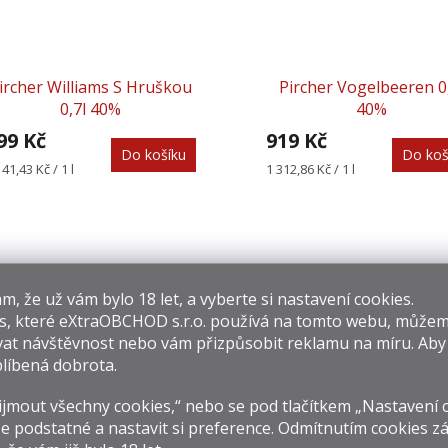
ircher Williams S Hruškou
Pircher Vogelbeeren 0
0,7l 40%
40%
99 Kč
919 Kč
Do košíku
Do koš
rná
Měrná
141,43 Kč / 1 l
1 312,86 Kč / 1 l
na:
cena:
​​, že už vám bylo 18 let, a vyberte si nastavení cookies.
s, které
eXtraOBCHOD s.r.o.
používá na tomto webu, můžem
at návštěvnost nebo vám přizpůsobit reklamu na míru. Ab
líbená dobrota.
Pircher Marilleler 0,7l 40%
Pircher Williams 0,7l 
jmout všechny cookies,“ nebo se pod tlačítkem „Nastavení 
e podstatné a nastavit si preference. Odmítnutím cookies z