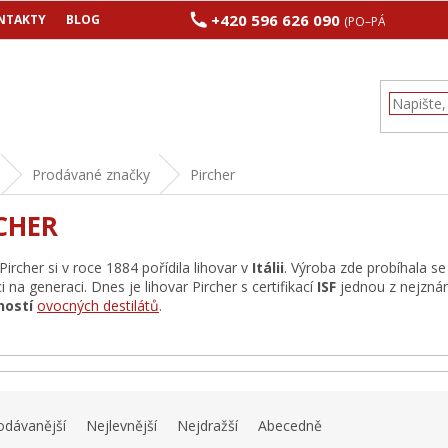
+420 596 626 090
NTAKTY
BLOG
(PO–PÁ 8:00–17:00
Prodávané značky
Pircher
CHER
Pircher si v roce 1884 pořídila lihovar v
Itálii
. Výroba zde probíhala se
 na generaci. Dnes je lihovar Pircher s certifikací
ISF
jednou z nejzná
ností
ovocných destilátů
.
odávanější
Nejlevnější
Nejdražší
Abecedně