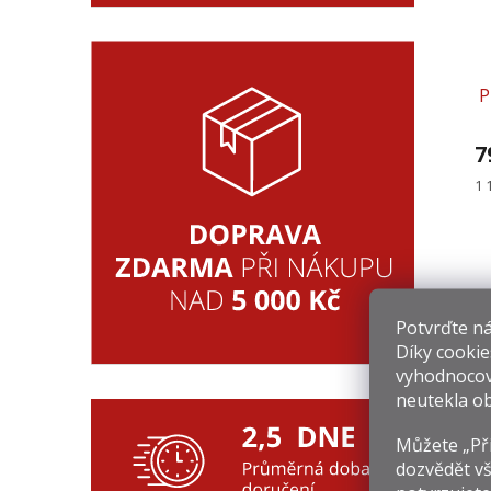
P
7
Mě
1 
ce
Potvrďte nám
Díky cookie
vyhodnocov
neutekla ob
Můžete „Při
dozvědět vš