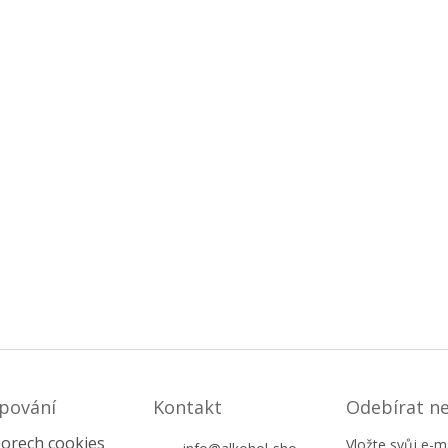
u
pování
Kontakt
Odebírat n
orech cookies
Vložte svůj e-