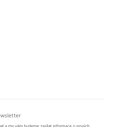
ewsletter
mail a my vám budeme zasílat informace o nových