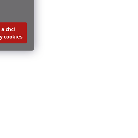
íku
 a chci
y cookies