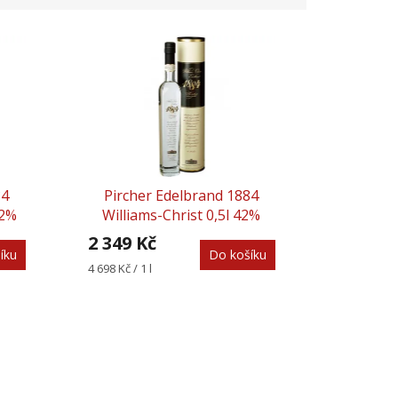
84
Pircher Edelbrand 1884
42%
Williams-Christ 0,5l 42%
2 349 Kč
íku
Do košíku
Měrná
4 698 Kč / 1 l
cena: