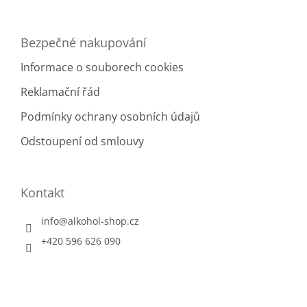
ý
p
i
Bezpečné nakupování
s
u
Informace o souborech cookies
Reklamační řád
Podmínky ochrany osobních údajů
Odstoupení od smlouvy
Kontakt
info
@
alkohol-shop.cz
+420 596 626 090