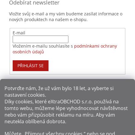
Odebírat newsletter
Vložte svůj e-mail a my vám budeme zasílat informace o
nových produktech na našem e-shopu.
E-mail
Vložením e-mailu souhlasíte s
podmínkami ochrany
osobních údajů
PŘIHLÁSIT SE
Potvrďte nám​​, že už vám bylo 18 let, a vyberte si
nastavení cookies.
Způsoby platby:
Díky cookies, které
eXtraOBCHOD s.r.o.
používá na
tomto webu, můžeme lépe vyhodnocovat návštěvnost
Způsoby dopravy:
nebo vám přizpůsobit reklamu na míru. Aby vám
neutekla oblíbená dobrota.
Sledujte nás na sítích:
Můžete „Přijmout všechny cookies,“ nebo se pod