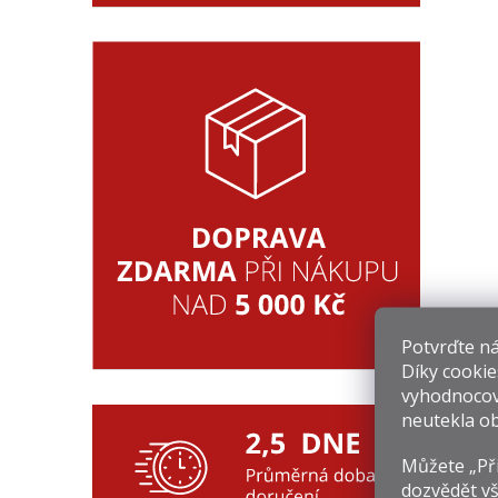
Potvrďte nám
Díky cookie
vyhodnocov
neutekla ob
Můžete „Při
dozvědět vš