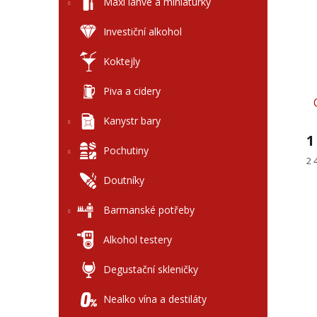
l
Maxi láhve a miniaturky
p
p
i
r
Investiční alkohol
s
o
p
d
Koktejly
r
u
o
k
Piva a cidery
d
t
u
ů
Kanystr bary
k
1
t
Pochutiny
ů
Mě
2 
ce
Doutníky
Barmanské potřeby
Alkohol testery
Degustační skleničky
Nealko vína a destiláty