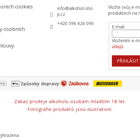
orech cookies
Vložte svůj e-
info
@
alkohol-sho
produktech na 
p.cz
+420 596 626 090
E-mail
y osobních
Vložením e-ma
mlouvy
údajů
PŘIHLÁSIT
Způsoby dopravy:
Zákaz prodeje alkoholu osobám mladším 18 let.
Fotografie produktů jsou ilustrativní.
vyhrazena.