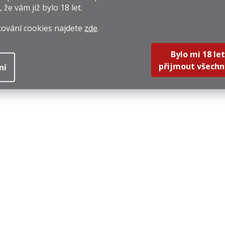
, že vám již
bylo 18 let
.
cování cookies najdete
zde
.
Bylo mi 18 let
přijmout všechn
ní