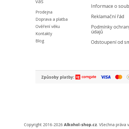
a
vás
Informace o soub
t
Prodejna
í
Reklamační řád
Doprava a platba
Ověření věku
Podmínky ochran
údajů
Kontakty
Blog
Odstoupení od s
Způsoby platby:
Copyright 2016-2026
Alkohol-shop.cz
. Všechna práva 