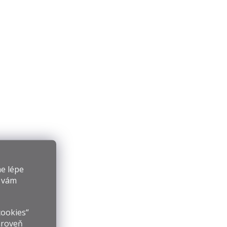
e lépe
y vám
cookies“
ároveň