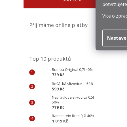
potvrzujete
Více o zpra
Přijímáme online platby
Nastave
Top 10 produktů
Bumbu Original 0,7l 40%
739 Kč
Bošácká slivovice 1l 52%
599 Kč
Navrátilova slivovica 0,5l
50%
779 Kč
Rammstein Rum 0,7l 40%
1 019 Kč