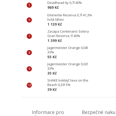
Deadhead 6y 0,7l 40%
969 Kč
Eminente Reserva 0,7l 41,3%
holá láhev
1 139 Kč
Zacapa Centenario Solera
Gran Reserva 1l 40%
1 399 Kč
Jagermeister Orange 0,04l
33%
55 Kč
Jagermeister Orange 0,02l
33%
35 Kč
SHAKE koktejl Sexx on the
Beach 0,33l 5%
39 Kč
Z
á
p
Informace pro
Bezpečné naku