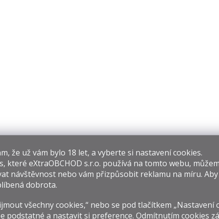
p
r
v
k
y
v
ý
p
i
s
u
​​, že už vám bylo 18 let, a vyberte si nastavení cookies.
s, které
eXtraOBCHOD s.r.o.
používá na tomto webu, můžem
at návštěvnost nebo vám přizpůsobit reklamu na míru. Ab
líbená dobrota.
jmout všechny cookies,“ nebo se pod tlačítkem „Nastavení 
e podstatné a nastavit si preference. Odmítnutím cookies z